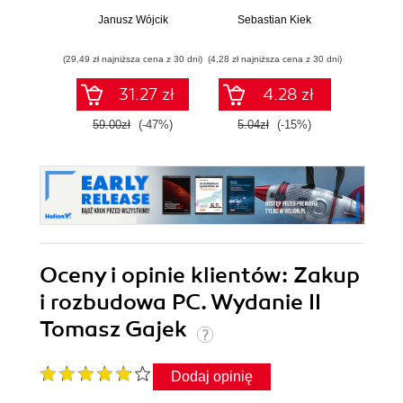
Janusz Wójcik
Sebastian Kiek
Seba
(29,49 zł najniższa cena z 30 dni)
(4,28 zł najniższa cena z 30 dni)
(25,32 zł naj
31.27 zł
4.28 zł
59.00zł
(-47%)
5.04zł
(-15%)
29.7
Oceny i opinie klientów: Zakup
i rozbudowa PC. Wydanie II
Tomasz Gajek
Dodaj opinię