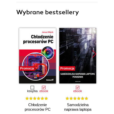
Wybrane bestsellery
Promocja
Promocja
Promocj
książka
ebook
ebook
Chłodzenie
Samodzielna
Diag
procesorów PC
naprawa laptopa
nap
główny