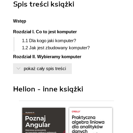
Spis treści
książki
Wstęp
Rozdział I. Co to jest komputer
1.1 Dla kogo jaki komputer?
1.2 Jak jest zbudowany komputer?
Rozdział II. Wybieramy komputer
2.1 Wybieramy procesor
pokaż cały spis treści
8086
8088
80286
Helion - inne książki
80386
80486
Pentium
Procesory - Intel i inni - zestawienie
Parę słów o rachunkach za prąd, ekologii i
wszystkim z przydomkiem "green"