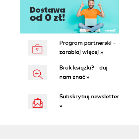
MDA
CGA
EGA
VGA
SVGA
Program partnerski -
XGA
Współpraca karty graficznej z monitorem
zarabiaj więcej »
Algorytm wyboru karty graficznej i monitora
2.6 Przegląd drukarek
Brak książki? - daj
Drukarki igłowe
nam znać »
Drukarki atramentowe
Drukarki laserowe
Subskrybuj newsletter
Algorytm wyboru drukarki
2.7 Przegląd skanerów
»
Algorytm wyboru skanera
2.8 Pozostałe urządzenia
Klawiatury
Myszy