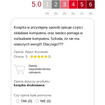
5.0
1
2
3
4
5
6
(0)
(0)
(0)
(0)
(1)
(0)
Książka w przystępny sposób opisuje części
składowe komputera, oraz bardzo pomaga w
rozbudowie komputera. Szkoda, że nie ma
nowszych wersji!!! Dlaczego???
Opinia: Adam Kurowski
Ocena: 5
Opinia
niepotwierdzona
zakupem
Opinia dotyczy produktu:
ksiązka drukowana
Czy opinia była pomocna:
TAK
(
0
)
NIE
(
0
)