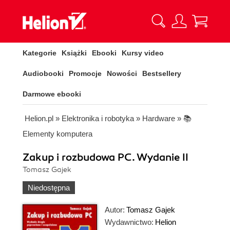
Kategorie
Książki
Ebooki
Kursy video
Audiobooki
Promocje
Nowości
Bestsellery
Darmowe ebooki
Helion.pl
»
Elektronika i robotyka
»
Hardware
»
📚
Elementy komputera
Zakup i rozbudowa PC. Wydanie II
Tomasz Gajek
Niedostępna
Autor:
Tomasz Gajek
Wydawnictwo:
Helion