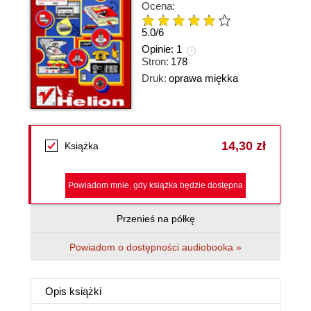
Ocena:
5.0
/
6
Opinie:
1
Stron:
178
Druk:
oprawa miękka
14,30 zł
Książka
Powiadom mnie, gdy książka będzie dostępna
Przenieś na półkę
Powiadom o dostępności audiobooka »
Opis
książki