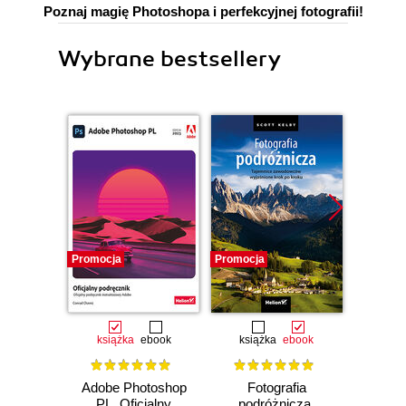
Poznaj magię Photoshopa i perfekcyjnej fotografii!
Wybrane bestsellery
Promocja
Promocja
Promocj
książka
ebook
książka
ebook
ksią
Adobe Photoshop
Fotografia
Sekre
PL. Oficjalny
podróżnicza.
fotogra