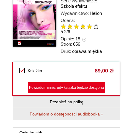
Serie wydawnicze:
Szkoła efektu
Wydawnictwo:
Helion
Ocena:
5.2
/
6
Opinie:
18
Stron:
656
Druk:
oprawa miękka
89,00 zł
Książka
Powiadom mnie, gdy książka będzie dostępna
Przenieś na półkę
Powiadom o dostępności audiobooka »
Opis
książki