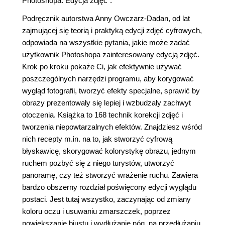
Photoshopa. Edycja zdjęć".
Podręcznik autorstwa Anny Owczarz-Dadan, od lat
zajmującej się teorią i praktyką edycji zdjęć cyfrowych,
odpowiada na wszystkie pytania, jakie może zadać
użytkownik Photoshopa zainteresowany edycją zdjęć.
Krok po kroku pokaże Ci, jak efektywnie używać
poszczególnych narzędzi programu, aby korygować
wygląd fotografii, tworzyć efekty specjalne, sprawić by
obrazy prezentowały się lepiej i wzbudzały zachwyt
otoczenia. Książka to 168 technik korekcji zdjęć i
tworzenia niepowtarzalnych efektów. Znajdziesz wśród
nich recepty m.in. na to, jak stworzyć cyfrową
błyskawicę, skorygować kolorystykę obrazu, jednym
ruchem pozbyć się z niego turystów, utworzyć
panoramę, czy też stworzyć wrażenie ruchu. Zawiera
bardzo obszerny rozdział poświęcony edycji wyglądu
postaci. Jest tutaj wszystko, zaczynając od zmiany
koloru oczu i usuwaniu zmarszczek, poprzez
powiększanie biustu i wydłużanie nóg, na przedłużaniu