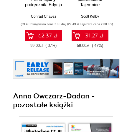
podręcznik. Edycja
Tajemnice
Prof
2023
zawodowców
zdjęc
wyjaśnione krok po
Conrad Chavez
Scott Kelby
Sc
kroku
(59,40 zł najniższa cena z 30 dni)
(29,49 zł najniższa cena z 30 dni)
(35,40 zł naj
62.37 zł
31.27 zł
99.00zł
(-37%)
59.00zł
(-47%)
59.0
Anna Owczarz-Dadan -
pozostałe książki