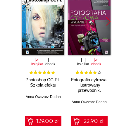
książka
ebook
książka
ebook
ksią
Photoshop CC PL.
Fotografia cyfrowa.
Z
Szkoła efektu
Ilustrowany
Pho
przewodnik.
Edyc
Wydanie II
Wy
Anna Owczarz-Dadan
Anna Owczarz-Dadan
Anna O
129.00 zł
22.90 zł