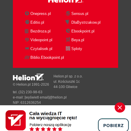
Korekcja wad obiektywu (97)
Usuwanie winietowania (98)
Onepress.pl
Sensus.pl
Usuwanie zniekształceń: beczkowatego i
Editio.pl
DlaBystrzakow.pl
poduszkowego (98)
Bezdroza.pl
Ebookpoint.pl
Korekcja perspektywy w pionie i w poziomie
(100)
Videopoint.pl
Beya.pl
Korekcja balansu bieli (102)
Czytalisek.pl
Sploty
Usuwanie ekstremalnych przebarwień (105)
Biblio.Ebookpoint.pl
Usuwanie przebarwień przez równoważenie
neutralnych tonów (dla zaawansowanych) (107)
Rozdział 4. RAW (113)
Helion.pl sp. z o.o.
ul. Kościuszki 1c
© Helion.pl 1991-2026
Otwieranie obrazów RAW (115)
44-100 Gliwice
Podstawowe informacje o oknie Camera Raw
tel. (32) 230-98-63
e-mail:
[wyświetl email]@helion.pl
(115)
NIP: 6312636254
Korekcja balansu bieli (118)
Regon: 241989027
Korekcja ekspozycji (120)
Designed with ♥ by
Tonik.pl
Zmiana kontrastu i nasycenia w obrazie (126)
Korygowanie kontrastu za pomocą krzywych