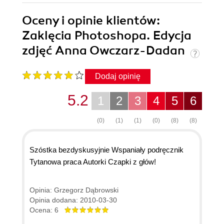
Oceny i opinie klientów:
Zaklęcia Photoshopa. Edycja
zdjęć Anna Owczarz-Dadan
Dodaj opinię
5.2
1
2
3
4
5
6
(0)
(1)
(1)
(0)
(8)
(8)
Szóstka bezdyskusyjnie Wspaniały podręcznik
Tytanowa praca Autorki Czapki z głów!
Opinia: Grzegorz Dąbrowski
Opinia dodana: 2010-03-30
Ocena: 6