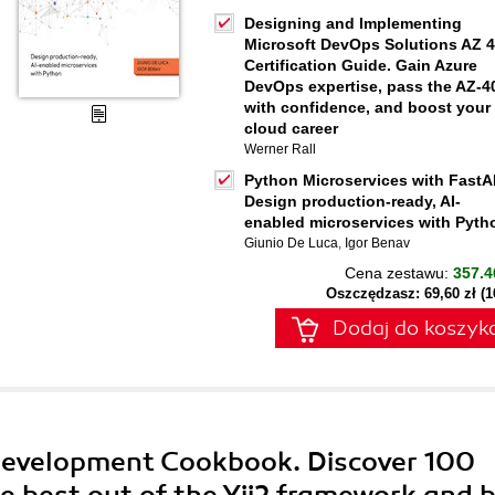
Designing and Implementing
Microsoft DevOps Solutions AZ 
Certification Guide. Gain Azure
DevOps expertise, pass the AZ-4
with confidence, and boost your
cloud career
Werner Rall
Python Microservices with FastA
Design production-ready, AI-
enabled microservices with Pyth
Giunio De Luca
,
Igor Benav
Cena zestawu:
357.4
Oszczędzasz: 69,60 zł (
Dodaj do koszyk
n Development Cookbook. Discover 100