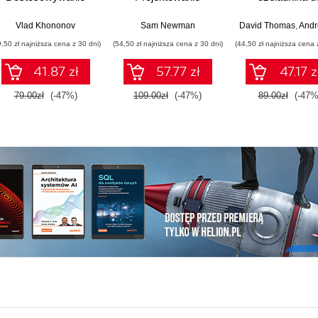
architektury aplikacji
drobnoziarnistych
mistrza. Wydani
do strategii
systemów. Wydanie
Vlad Khononov
Sam Newman
David Thomas
,
Andrew
biznesowej
II
9,50 zł najniższa cena z 30 dni)
(54,50 zł najniższa cena z 30 dni)
(44,50 zł najniższa cena 
41.87 zł
57.77 zł
47.17 z
79.00zł
(-47%)
109.00zł
(-47%)
89.00zł
(-47%