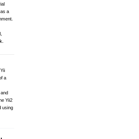
ial
 as a
rnment.
,
k.
Yii
f a
,
 and
he Yii2
 using