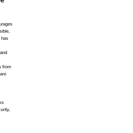
be
ourages
sible,
t has
 and
s from
 are
ss
urity,