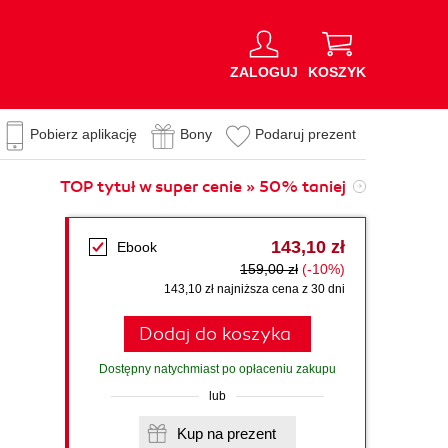
ZALOGUJ
KOSZYK
Pobierz aplikację
Bony
Podaruj prezent
TOP tytuł w super cenie » 50% taniej
143,10 zł
Ebook
159,00 zł
(-10%)
143,10 zł najniższa cena z 30 dni
Dodaj do koszyka
Dostępny natychmiast po opłaceniu zakupu
lub
Kup na prezent