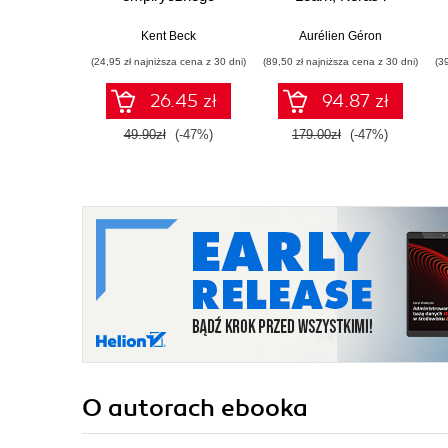
projektowania
TensorFlow. Wydanie
oprogramowania
III
Kent Beck
Aurélien Géron
(24,95 zł najniższa cena z 30 dni)
(89,50 zł najniższa cena z 30 dni)
(3
26.45 zł
94.87 zł
49.90zł
(-47%)
179.00zł
(-47%)
O autorach
ebooka