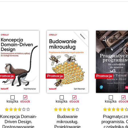
romocja
Promocja
Promocja
książka
ebook
książka
ebook
książka
eboo
Koncepcja Domain-
Budowanie
Pragmatyczn
Driven Design.
mikrousług.
programista. 
Dostosowywanie
Projektowanie
czeladnika d