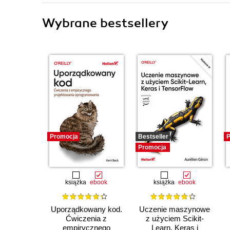
Wybrane bestsellery
Promocja
Bestseller
P
Promocja
książka
ebook
książka
ebook
Uporządkowany kod.
Uczenie maszynowe
Ćwiczenia z
z użyciem Scikit-
empirycznego
Learn, Keras i