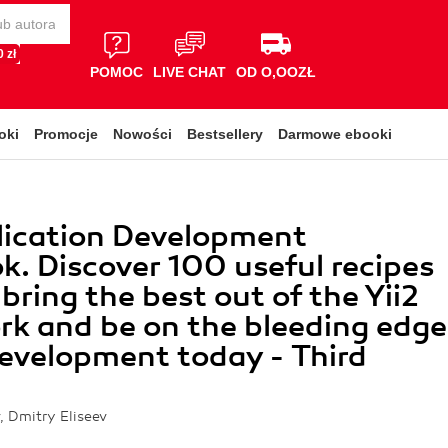
 zł
POMOC
LIVE CHAT
OD O,OOZŁ
oki
Promocje
Nowości
Bestsellery
Darmowe ebooki
lication Development
. Discover 100 useful recipes
 bring the best out of the Yii2
k and be on the bleeding edge
evelopment today - Third
 Dmitry Eliseev