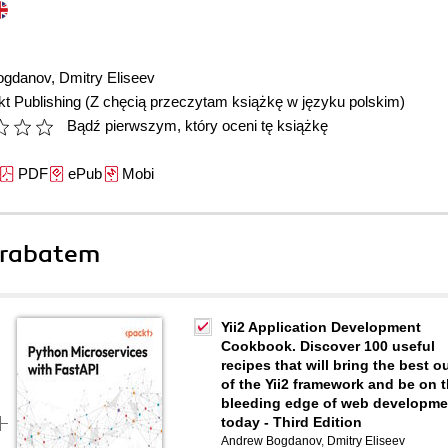
ogdanov
,
Dmitry Eliseev
t Publishing
(Z chęcią przeczytam książkę w języku polskim)
Bądź pierwszym, który oceni tę książkę
PDF
ePub
Mobi
 rabatem
Yii2 Application Development
Cookbook. Discover 100 useful
recipes that will bring the best o
of the Yii2 framework and be on 
bleeding edge of web developme
today - Third Edition
Andrew Bogdanov
,
Dmitry Eliseev