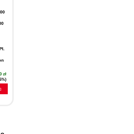
400
00
PI.
on
0 zł
16%)
a