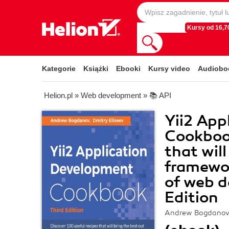
Kursy od 16,70
Kategorie
Książki
Ebooki
Kursy video
Audiobo
Helion.pl
»
Web development
»
📚 API
Yii2 App
Cookbook
that will
framewor
of web d
Edition
Andrew Bogdanov,