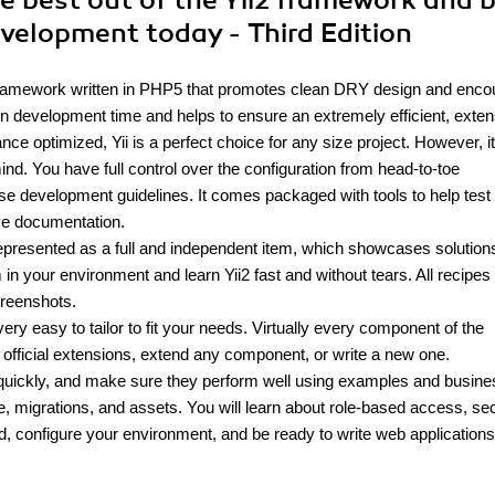
the best out of the Yii2 framework and 
velopment today - Third Edition
t framework written in PHP5 that promotes clean DRY design and enc
on development time and helps to ensure an extremely efficient, exten
e optimized, Yii is a perfect choice for any size project. However, i
mind. You have full control over the configuration from head-to-toe
ise development guidelines. It comes packaged with tools to help test
ve documentation.
s represented as a full and independent item, which showcases solution
in your environment and learn Yii2 fast and without tears. All recipes
creenshots.
o very easy to tailor to fit your needs. Virtually every component of the
 official extensions, extend any component, or write a new one.
 quickly, and make sure they perform well using examples and busine
ine, migrations, and assets. You will learn about role-based access, sec
d, configure your environment, and be ready to write web applications