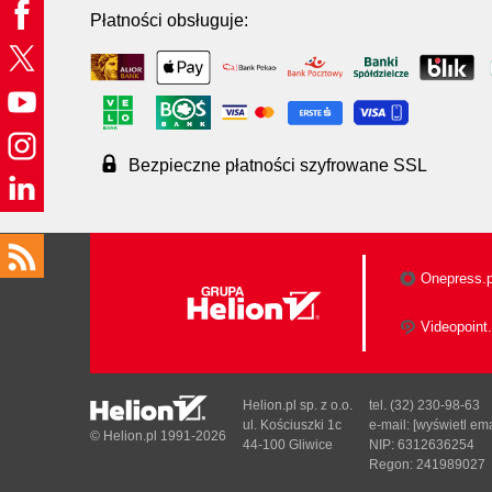
Płatności obsługuje:
Bezpieczne płatności szyfrowane SSL
Onepress.p
Videopoint.
Helion.pl sp. z o.o.
tel. (32) 230-98-63
ul. Kościuszki 1c
e-mail:
[wyświetl ema
© Helion.pl 1991-2026
44-100 Gliwice
NIP: 6312636254
Regon: 241989027