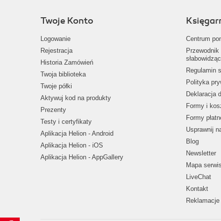
Twoje Konto
Księgar
Logowanie
Centrum po
Rejestracja
Przewodnik 
słabowidząc
Historia Zamówień
Regulamin s
Twoja biblioteka
Polityka pr
Twoje półki
Deklaracja 
Aktywuj kod na produkty
Formy i kos
Prezenty
Formy płatn
Testy i certyfikaty
Usprawnij 
Aplikacja Helion - Android
Blog
Aplikacja Helion - iOS
Newsletter
Aplikacja Helion - AppGallery
Mapa serwi
LiveChat
Kontakt
Reklamacje 