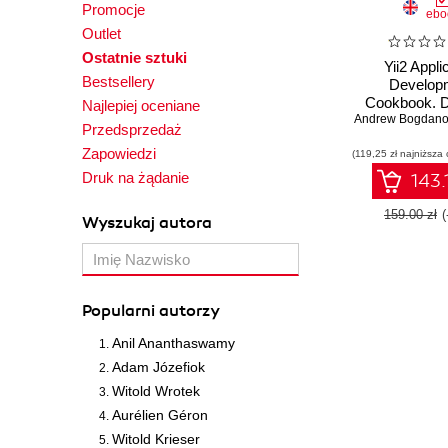
Promocje
ebo
Outlet
Ostatnie sztuki
Yii2 Appli
Bestsellery
Develop
Cookbook. D
Najlepiej oceniane
Andrew Bogdano
100 useful rec
Przedsprzedaż
will bring the 
Zapowiedzi
(119,25 zł najniższa 
the Yii2 fram
be on the ble
Druk na żądanie
143.
of web deve
today - Third
159.00 zł
Wyszukaj autora
Popularni autorzy
Anil Ananthaswamy
Adam Józefiok
Witold Wrotek
Aurélien Géron
Witold Krieser