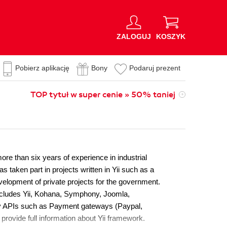
ZALOGUJ
KOSZYK
Pobierz aplikację
Bony
Podaruj prezent
TOP tytuł w super cenie » 50% taniej
e than six years of experience in industrial
taken part in projects written in Yii such as a
velopment of private projects for the government.
ludes Yii, Kohana, Symphony, Joomla,
rty APIs such as Payment gateways (Paypal,
 provide full information about Yii framework.