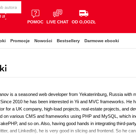
 zł
POMOC
LIVE CHAT
OD O,OOZŁ
oki
Promocje
Nowości
Bestsellery
Darmowe ebooki
ki
ov is a seasoned web developer from Yekaterinburg, Russia with mor
Since 2010 he has been interested in Yii and MVC frameworks. He has 
or for a UK company, high-load projects, real-estate projects, and de
d on various CMS and frameworks using PHP and MySQL, which inc
kePHP, and so on. Also, having good hands in integrating third-pa
ter, and LinkedIn), he is very good in slicing and frontend. So he can