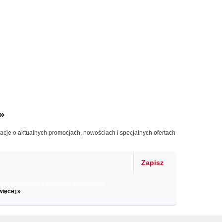
»
macje o aktualnych promocjach, nowościach i specjalnych ofertach
Zapisz
il informacje o zniżkach, promocjach
więcej »