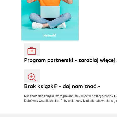
Program partnerski - zarabiaj więcej 
Brak książki? - daj nam znać »
Nie znalazłeś książki, którą powinniśmy mieć w naszej ofercie? 
Dołożymy wszelkich starań, by wskazany tytuł jak najszybciej się 