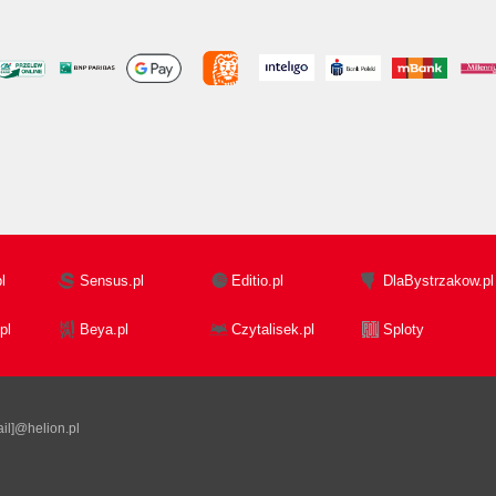
l
Sensus.pl
Editio.pl
DlaBystrzakow.pl
pl
Beya.pl
Czytalisek.pl
Sploty
il]@helion.pl