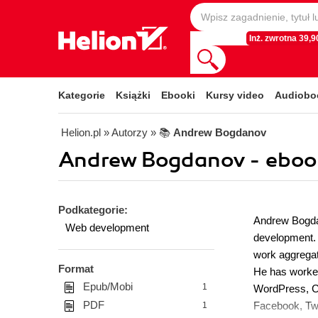
Inż. zwrotna 39,90
Kategorie
Książki
Ebooki
Kursy video
Audiobo
Helion.pl
» Autorzy
» 📚
Andrew Bogdanov
Andrew Bogdanov - eboo
Podkategorie:
Andrew Bogdan
Web development
development. 
work aggregat
Format
He has worke
Epub/Mobi
1
WordPress, Ca
PDF
Facebook, Twit
1