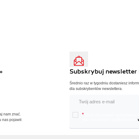
»
Subskrybuj newsletter 
Średnio raz w tygodniu dostaniesz infor
dla subskrybentów newslettera.
Daj nam znać.
*
Chcę otrzymywać na podany e-ma
u nas pojawił.
oraz nowościach wydawniczych.