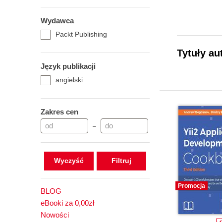
Wydawca
Packt Publishing
Tytuły a
Język publikacji
angielski
Zakres cen
–
Wyczyść
Promocja
BLOG
eBooki za 0,00zł
Nowości