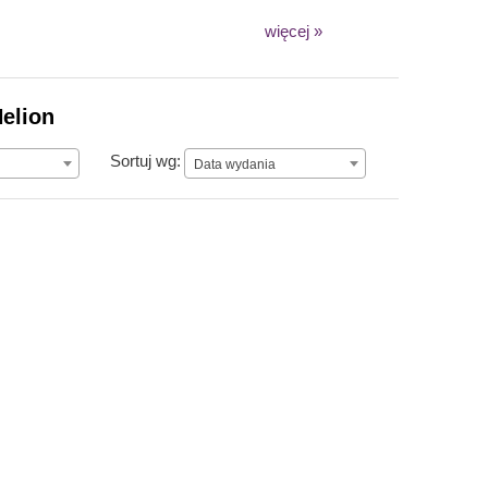
więcej »
elion
Data wydania
Sortuj wg:
Data wydania