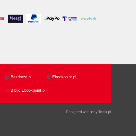
Bezdroza.pl
Ebookpoint.pl
Biblio.Ebookpoint.pl
Designed with ♥ by
Tonik.pl