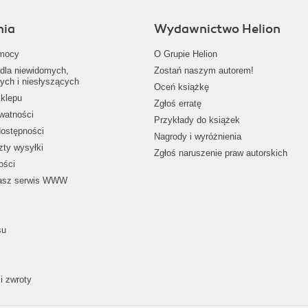
nia
Wydawnictwo Helion
mocy
O Grupie Helion
dla niewidomych,
Zostań naszym autorem!
ych i niesłyszących
Oceń książkę
klepu
Zgłoś erratę
ywatności
Przykłady do książek
dostępności
Nagrody i wyróżnienia
zty wysyłki
Zgłoś naruszenie praw autorskich
ości
nasz serwis WWW
su
i zwroty