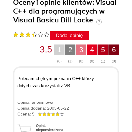
Oceny i opinie klientów: Visual
C++ dla programujących w
Visual Basicu Bill Locke
Dodaj opinię
3.5
1
2
3
4
5
6
(0)
(1)
(0)
(0)
(1)
(0)
Polecam chętnym poznania C++ którzy
dotychczas korzystali z VB
Opinia: anonimowa
Opinia dodana: 2003-05-22
Ocena: 5
Opinia
niepotwierdzona