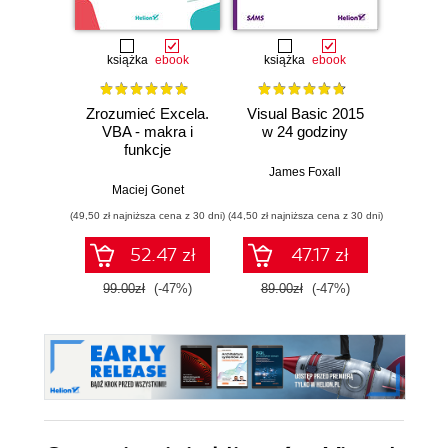
książka
ebook
książka
ebook
Zrozumieć Excela.
Visual Basic 2015
C++20
VBA - makra i
w 24 godziny
tec
funkcje
Pr
roz
James Foxall
Maciej Gonet
J. Burto
(49,50 zł najniższa cena z 30 dni)
(44,50 zł najniższa cena z 30 dni)
(83,90 zł naj
52.47 zł
47.17 zł
99.00zł
(-47%)
89.00zł
(-47%)
98.7