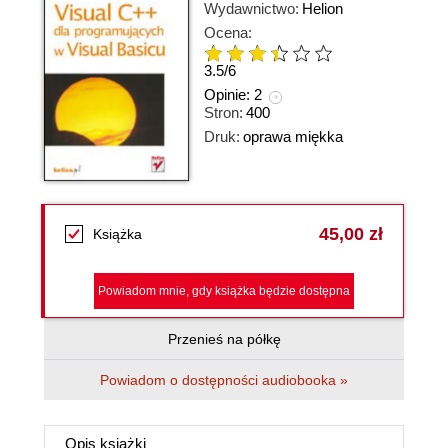
Wydawnictwo:
Helion
Ocena:
3.5
/
6
Opinie:
2
Stron:
400
Druk:
oprawa miękka
45,00 zł
Książka
Powiadom mnie, gdy książka będzie dostępna
Przenieś na półkę
Powiadom o dostępności audiobooka »
Opis
książki