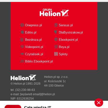
Prototypy (102)
Zmienna liczba parametrów (102)
Przeciążanie funkcji (103)
Zmienne oraz dane (104)
RTTI - informacja o typie czasu wykonania
Onepress.pl
Sensus.pl
(105)
Editio.pl
DlaBystrzakow.pl
Definicje oraz deklaracje w języku C++ (106)
Bezdroza.pl
Ebookpoint.pl
Zmienne oraz ich deklaratory (108)
Przestrzeń nazw (110)
Videopoint.pl
Beya.pl
Wyrażenia (112)
Czytalisek.pl
Sploty
Operatory (112)
Biblio.Ebookpoint.pl
Rzutowanie typów (116)
Instrukcje (117)
Obsługa błędów (117)
Helion.pl sp. z o.o.
Obsługa wyjątków języka C++ (118)
ul. Kościuszki 1c
© Helion.pl 1991-2026
44-100 Gliwice
Strukturalna obsługa wyjątków (120)
tel. (32) 230-98-63
Podsumowanie (120)
e-mail:
[wyświetl email]@helion.pl
NIP: 6312636254
Rozdział 5. Klasy w języku C++ (121)
Regon: 241989027
Klasy (121)