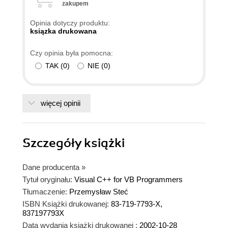
zakupem
Opinia dotyczy produktu:
ksiązka drukowana
Czy opinia była pomocna:
TAK
(
0
)
NIE
(
0
)
więcej opinii
Szczegóły
książki
Dane producenta
»
Tytuł oryginału:
Visual C++ for VB Programmers
Tłumaczenie:
Przemysław Steć
ISBN Książki drukowanej:
83-719-7793-X,
837197793X
Data wydania książki drukowanej :
2002-10-28