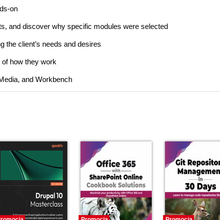
nds-on
nts, and discover why specific modules were selected
g the client’s needs and desires
w of how they work
 Media, and Workbench
romocja
Promocja
Promocja