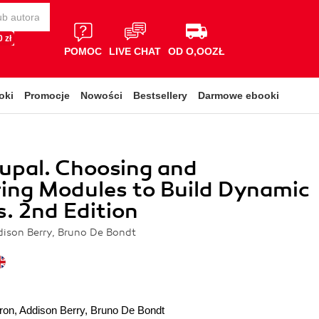
 zł
POMOC
LIVE CHAT
OD O,OOZŁ
oki
Promocje
Nowości
Bestsellery
Darmowe ebooki
upal. Choosing and
ing Modules to Build Dynamic
. 2nd Edition
ison Berry, Bruno De Bondt
ron
,
Addison Berry
,
Bruno De Bondt