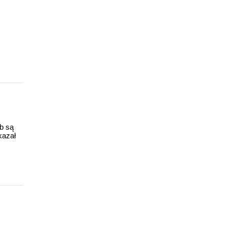
ub są
kazał