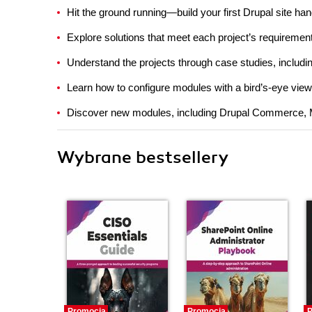
Hit the ground running—build your first Drupal site ha
Explore solutions that meet each project’s requireme
Understand the projects through case studies, includin
Learn how to configure modules with a bird’s-eye vie
Discover new modules, including Drupal Commerce,
Wybrane bestsellery
Promocja
Promocja
P