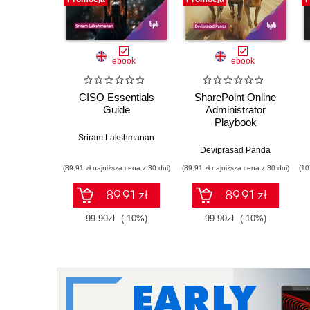
ebook
ebook
CISO Essentials
SharePoint Online
Guide
Administrator
Playbook
Sriram Lakshmanan
Deviprasad Panda
(89,91 zł najniższa cena z 30 dni)
(89,91 zł najniższa cena z 30 dni)
(10
89.91 zł
89.91 zł
99.90zł
(-10%)
99.90zł
(-10%)