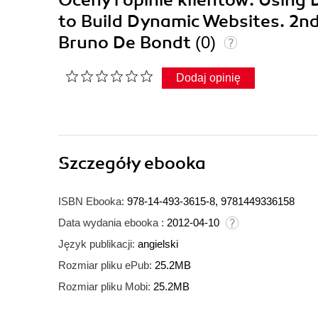
Oceny i opinie klientów: Using
to Build Dynamic Websites. 2nd
Bruno De Bondt
(0)
Dodaj opinię
Szczegóły
ebooka
ISBN Ebooka:
978-14-493-3615-8, 9781449336158
Data wydania ebooka :
2012-04-10
Język publikacji:
angielski
Rozmiar pliku ePub:
25.2MB
Rozmiar pliku Mobi:
25.2MB