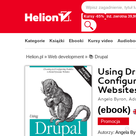
Kursy -65%
Inż. zwrotna 39,90
Kategorie
Książki
Ebooki
Kursy video
Audiobo
Helion.pl
»
Web development
»
📚 Drupal
Using Dr
Configur
Websites
Angela Byron, Add
(ebook)
Promocja
Autorzy:
Angela By