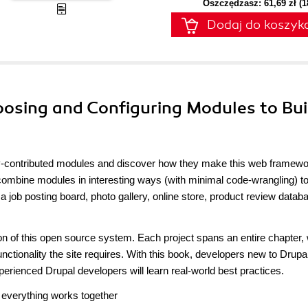
Oszczędzasz: 61,69 zł (
Dodaj do koszyk
oosing and Configuring Modules to Bui
ty-contributed modules and discover how they make this web framew
o combine modules in interesting ways (with minimal code-wrangling) t
job posting board, photo gallery, online store, product review datab
on of this open source system. Each project spans an entire chapter, 
unctionality the site requires. With this book, developers new to Drupal
erienced Drupal developers will learn real-world best practices.
 everything works together