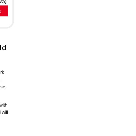
18%)
a
ld
ork
o
ase,
with
 will