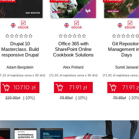
ebook
ebook
ebook
Drupal 10
Office 365 with
Git Reposito
Masterclass. Build
SharePoint Online
Management in
responsive Drupal
Cookbook Solutions
Days
applications to deliver
custom and
Adam Bergstein
Alex Pollard
Sumit Jaiswal
extensible digital
7,10 zł najniższa cena z 30 dni)
(71,91 zł najniższa cena z 30 dni)
(71,91 zł najniższa cena 
experiences to users
107.10 zł
71.91 zł
71.91 z
119.00zł
(-10%)
79.89zł
(-10%)
79.89zł
(-10%