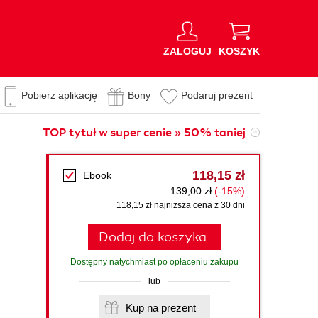
ZALOGUJ
KOSZYK
Pobierz aplikację
Bony
Podaruj prezent
TOP tytuł w super cenie » 50% taniej
118,15 zł
Ebook
139,00 zł
(-15%)
118,15 zł najniższa cena z 30 dni
Dodaj do koszyka
Dostępny natychmiast po opłaceniu zakupu
lub
Kup na prezent