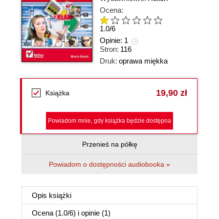
Ocena:
1.0
/
6
Opinie:
1
Stron:
116
Druk:
oprawa miękka
19,90 zł
Książka
Powiadom mnie, gdy książka będzie dostępna
Przenieś na półkę
Powiadom o dostępności audiobooka »
Opis
książki
Ocena (
1.0
/
6
) i opinie (1)