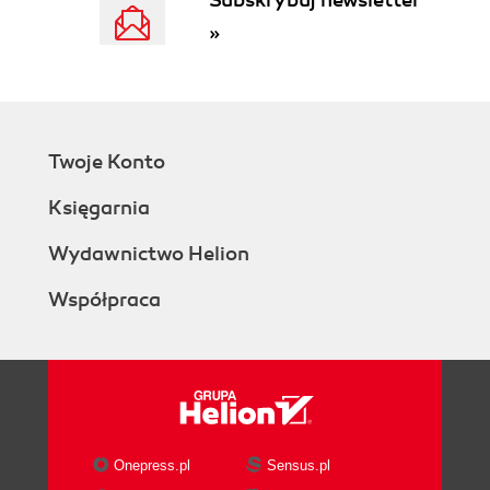
Subskrybuj newsletter
Czcionka (66)
»
Tło (68)
Arkusze stylów - zasady ogólne (68)
CSS a rozszerzenia HTML (69)
Trochę więcej wolnej przestrzeni (81)
Formatowanie kilku znaków (84)
Twoje Konto
Przyłączanie arkuszy stylu do dokumentu HTML
Księgarnia
(85)
Ćwiczenia do samodzielnego wykonania (86)
Wydawnictwo Helion
Rozdział 7. Testowanie stron WWW (89)
Współpraca
Ćwiczenia do samodzielnego wykonania (91)
Dodatek A Elementy języka HTML (93)
Skorowidz (111)
Onepress.pl
Sensus.pl