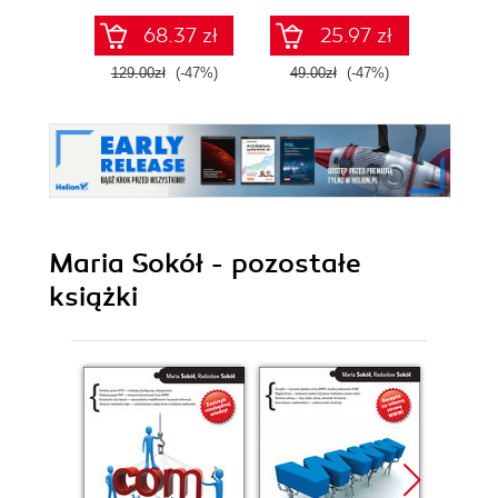
grafice. Wydanie V
68.37 zł
25.97 zł
129.00zł
(-47%)
49.00zł
(-47%)
89.0
Maria Sokół - pozostałe
książki