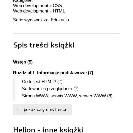
Kategorie:
Web development
»
CSS
Web development
»
HTML
Serie wydawnicze:
Edukacja
Spis treści
książki
Wstęp (5)
Rozdział 1. Informacje podstawowe (7)
Co to jest HTML? (7)
Surfowanie i przeglądarka (7)
Strona WWW, serwis WWW, serwer WWW (8)
Strona WWW (8)
pokaż cały spis treści
Znaczniki (10)
Elementy strony (10)
Rozdział 2. Projektowanie serwisu WWW (13)
Helion - inne książki