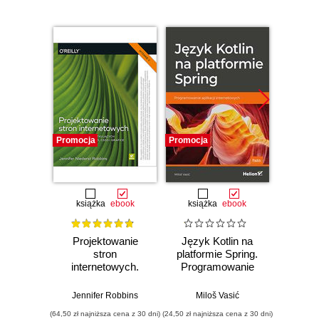
Promocja
Promocja
Promocj
książka
ebook
książka
ebook
ksią
Projektowanie
Język Kotlin na
HTM
stron
platformie Spring.
Zaproje
internetowych.
Programowanie
witr
Przewodnik dla
aplikacji
Podręc
początkujących
internetowych
End D
Jennifer Robbins
Miloš Vasić
Jo
webmasterów po
(64,50 zł najniższa cena z 30 dni)
(24,50 zł najniższa cena z 30 dni)
(44,50 zł naj
HTML5, CSS3 i