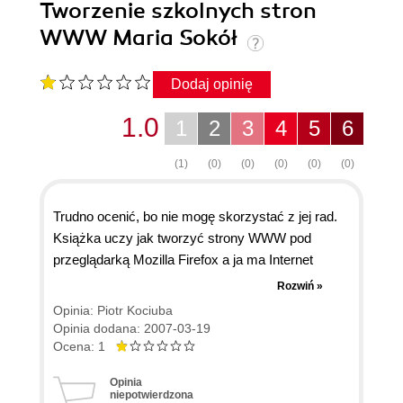
Tworzenie szkolnych stron
WWW Maria Sokół
Dodaj opinię
1.0
1
2
3
4
5
6
(1)
(0)
(0)
(0)
(0)
(0)
Trudno ocenić, bo nie mogę skorzystać z jej rad.
Książka uczy jak tworzyć strony WWW pod
przeglądarką Mozilla Firefox a ja ma Internet
Explorer i nie wiem co mam zrobić, w książce nie
Rozwiń »
napisali. Mam wrażenie, że wszyscy używają
Opinia: Piotr Kociuba
firefox albo, że jest ona dla elit (tej 0,01% która
Opinia dodana: 2007-03-19
używa firefox).
Ocena: 1
Przepraszam za złośliwości ale może mi
Opinia
pomożecie! Co mam zrobić by z niej korzystać.
niepotwierdzona