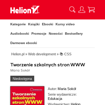
Kategorie
Książki
Ebooki
Kursy video
Audiobooki
Promocje
Nowości
Bestsellery
Darmowe ebooki
Helion.pl
»
Web development
»
📚 CSS
Tworzenie szkolnych stron WWW
Maria Sokół
Niedostępna
Autor:
Maria Sokół
Serie wydawnicze:
Edukacja
Wydawnictwo:
Helion