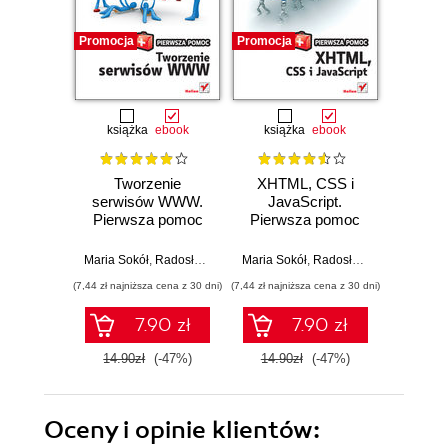
Promocja
Promocja
Promocj
książka
ebook
książka
ebook
ksią
Tworzenie
XHTML, CSS i
Interne
serwisów WWW.
JavaScript.
pra
Pierwsza pomoc
Pierwsza pomoc
Wy
Maria Sokół
,
Radosław Sokół
Maria Sokół
,
Radosław Sokół
Maria So
(7,44 zł najniższa cena z 30 dni)
(7,44 zł najniższa cena z 30 dni)
(9,95 zł najn
7.90 zł
7.90 zł
14.90zł
(-47%)
14.90zł
(-47%)
19.9
Oceny i opinie klientów: