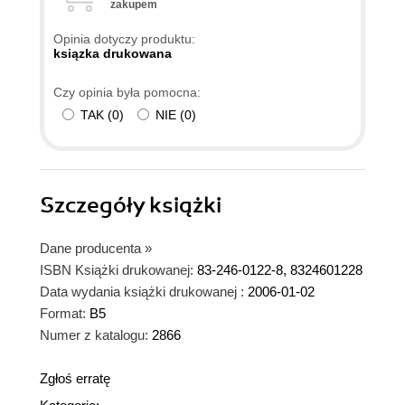
zakupem
Bez możliwości używania firefox ta książka jest
bezużyteczna a ja nie wiem jak mogę wykonywać
Opinia dotyczy produktu:
ćwiczenia z firefox (tylko ta przeglądarka jest tam
ksiązka drukowana
podana)
Czy opinia była pomocna:
TAK
(
0
)
NIE
(
0
)
Szczegóły
książki
Dane producenta
»
ISBN Książki drukowanej:
83-246-0122-8, 8324601228
Data wydania książki drukowanej :
2006-01-02
Format:
B5
Numer z katalogu:
2866
Zgłoś erratę