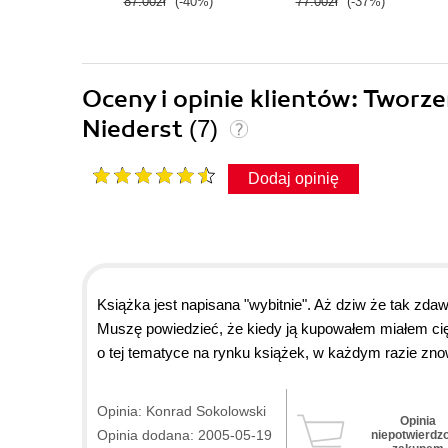
87.00zł
(-40%)
77.00zł
(-37%)
Oceny i opinie klientów: Twor
Niederst
(7)
Dodaj opinię
Książka jest napisana "wybitnie". Aż dziw że tak zda
Muszę powiedzieć, że kiedy ją kupowałem miałem cię
o tej tematyce na rynku książek, w każdym razie zn
projektujesz strony możesz w każdej chwili po nią si
nurtujące cię pytanie, mało tego możesz ją również c
Opinia: Konrad Sokolowski
Opinia
polecam.
Opinia dodana: 2005-05-19
niepotwierdz