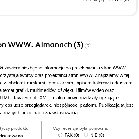
tron WWW. Almanach (3)
żki zawiera niezbędne informacje do projektowania stron WWW.
korzystają twórcy oraz projektanci stron WWW. Znajdziemy w tej
ie z tabelami, ramkami, formularzami, opisem kolorów i arkuszami
 temat grafiki, multimediów, dźwięku i filmów wideo oraz
TML, Java-Script i XML, a także nowe rozdziały opisujące
obsłudze przeglądarek, niespójności platform. Publikacja ta jest
na różnych poziomach zaawansowania.
tyczy produktu:
Czy recenzja była pomocna:
TAK
(
0
)
NIE
(
0
)
 drukowana