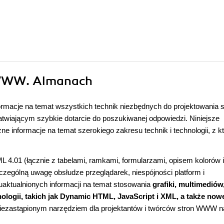
 WWW. Almanach
ormacje na temat wszystkich technik niezbędnych do projektowania s
wiającym szybkie dotarcie do poszukiwanej odpowiedzi. Niniejsze
zne informacje na temat szerokiego zakresu technik i technologii, z k
 4.01 (łącznie z tabelami, ramkami, formularzami, opisem kolorów i
zególną uwagę obsłudze przeglądarek, niespójności platform i
aktualnionych informacji na temat stosowania
grafiki, multimediów
logii, takich jak Dynamic HTML, JavaScript i XML, a także now
iezastąpionym narzędziem dla projektantów i twórców stron WWW n