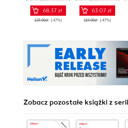
grafice. Wydanie V
68.37 zł
63.07 zł
129.00zł
(-47%)
119.00zł
(-47%)
Zobacz pozostałe książki z seri