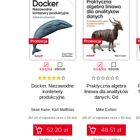
Promocja
Promocja
P
książka
ebook
książka
ebook
Docker. Niezawodne
Praktyczna algebra
kontenery
liniowa dla analityków
produkcyjne.
danych. Od
Praktyczne
podstawowych
zastosowania.
koncepcji do
Sean Kane
,
Karl Matthias
Mike Cohen
Wydanie III
użytecznych aplikacji
(52,20 zł najniższa cena z 30 dni)
(46,20 zł najniższa cena z 30 dni)
(8
w Pythonie
52.20 zł
48.51 zł