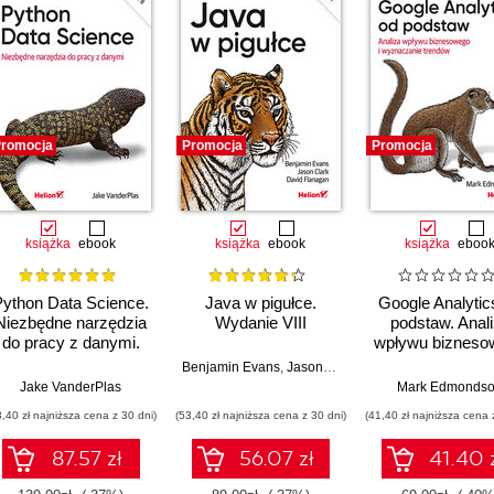
romocja
Promocja
Promocja
książka
ebook
książka
ebook
książka
eboo
Python Data Science.
Java w pigułce.
Google Analytic
Niezbędne narzędzia
Wydanie VIII
podstaw. Anal
do pracy z danymi.
wpływu bizneso
Wydanie II
i wyznaczani
Benjamin Evans
,
Jason Clark
,
David Flanagan
trendów
Jake VanderPlas
Mark Edmonds
3,40 zł najniższa cena z 30 dni)
(53,40 zł najniższa cena z 30 dni)
(41,40 zł najniższa cena 
87.57 zł
56.07 zł
41.40 