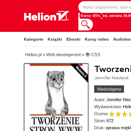
Kursy -65%
Inż. zwrotna 39,90
Kategorie
Książki
Ebooki
Kursy video
Audiobo
Helion.pl
»
Web development
»
📚 CSS
Tworzen
Jennifer Niederst
Niedostępna
Autor:
Jennifer Nie
Wydawnictwo:
Heli
Ocena:
Stron:
672
Druk:
oprawa mięk