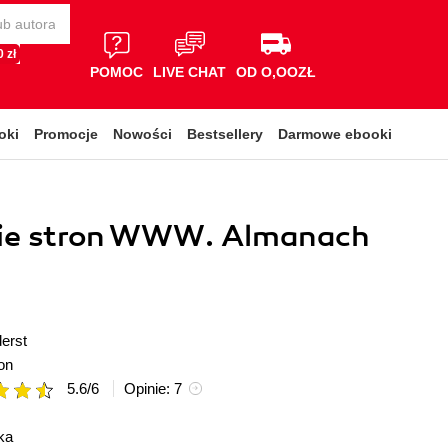
 zł
POMOC
LIVE CHAT
OD O,OOZŁ
oki
Promocje
Nowości
Bestsellery
Darmowe ebooki
ie stron WWW. Almanach
derst
on
5.6
/
6
Opinie:
7
ka