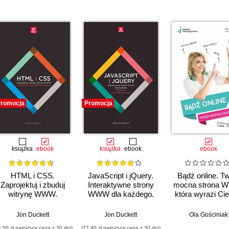
romocja
Promocja
książka
ebook
książka
ebook
ebook
HTML i CSS.
JavaScript i jQuery.
Bądź online. T
Zaprojektuj i zbuduj
Interaktywne strony
mocna strona 
witrynę WWW.
WWW dla każdego.
która wyrazi Cie
Podręcznik Front-
Podręcznik Front-
Twój biznes
End Developera
End Developera
Jon Duckett
Jon Duckett
Ola Gościniak
4,50 zł najniższa cena z 30 dni)
(77,40 zł najniższa cena z 30 dni)