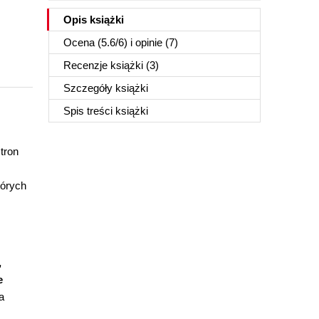
Opis
książki
Ocena (
5.6
/
6
) i opinie (7)
Recenzje
książki
(3)
Szczegóły
książki
Spis treści
książki
tron
tórych
,
e
a