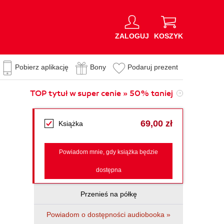
ZALOGUJ
KOSZYK
Pobierz aplikację
Bony
Podaruj prezent
TOP tytuł w super cenie » 50% taniej
69,00 zł
Książka
Powiadom mnie, gdy książka będzie
dostępna
Przenieś na półkę
Powiadom o dostępności audiobooka »