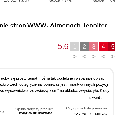
139.00zł
(-37%)
89.00zł
(-37%)
69.00zł
(-40%
zenie stron WWW. Almanach Jennifer
5.6
1
2
3
4
5
(0)
(0)
(0)
(0)
(3)
wałoby się prosty temat można tak dogłębnie i wspaniale opisać.
żki orzech do zgryzienia, ponieważ jest mnóstwo innych pozycji
owu wydawnictwo "ze zwierzątkiem" na okładce zwyciężyło. Kiedy
ęgnąć, otworzyć odpowiedni rozdział i dostaniesz odpowiedź na
Rozwiń »
zytać jak zwykła książkę czyli od deski do deski. Serdecznie
Czy opinia była pomocna:
Opinia dotyczy produktu:
ona
ksiązka drukowana
TAK
(
0
)
NIE
(
0
)