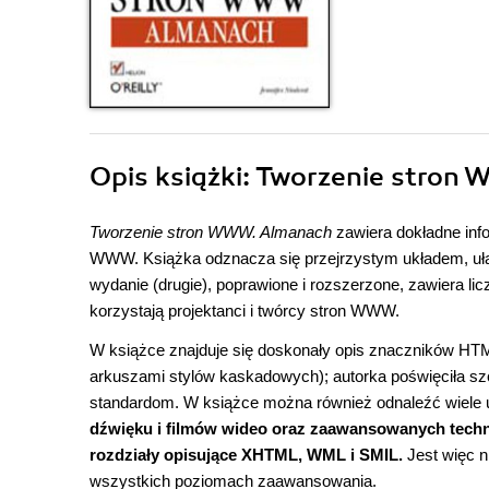
Opis
książki
: Tworzenie stron
Tworzenie stron WWW. Almanach
zawiera dokładne inf
WWW. Książka odznacza się przejrzystym układem, ułat
wydanie (drugie), poprawione i rozszerzone, zawiera lic
korzystają projektanci i twórcy stron WWW.
W książce znajduje się doskonały opis znaczników HTML
arkuszami stylów kaskadowych); autorka poświęciła szc
standardom. W książce można również odnaleźć wiele u
dźwięku i filmów wideo oraz zaawansowanych techno
rozdziały opisujące XHTML, WML i SMIL.
Jest więc n
wszystkich poziomach zaawansowania.