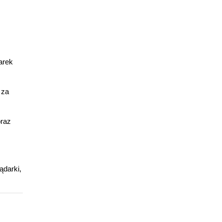
arek
 za
oraz
ądarki,