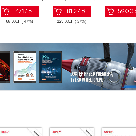
47.17 zł
81.27 zł
59.00 
89.00zł
(-47%)
129.00zł
(-37%)
i