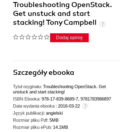
Troubleshooting OpenStack.
Get unstuck and start
stacking! Tony Campbell
Dodaj opinię
Szczegóły
ebooka
Tytuł oryginału:
Troubleshooting OpenStack. Get
unstuck and start stacking!
ISBN Ebooka:
978-17-839-8689-7, 9781783986897
Data wydania ebooka :
2016-03-22
Język publikacji:
angielski
Rozmiar pliku Pdf:
5MB
Rozmiar pliku ePub:
14.1MB