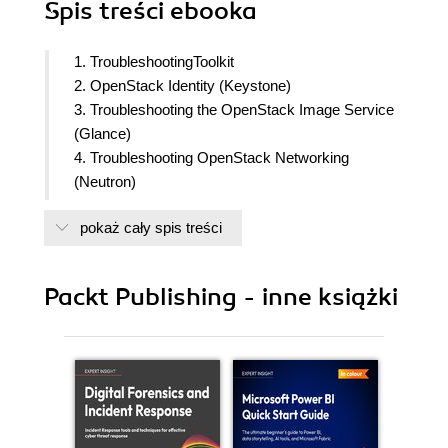
Spis treści
ebooka
1. TroubleshootingToolkit
2. OpenStack Identity (Keystone)
3. Troubleshooting the OpenStack Image Service
(Glance)
4. Troubleshooting OpenStack Networking
(Neutron)
5. Troubleshooting OpenStack Compute (Nova)
pokaż cały spis treści
6. Troubleshooting OpenStack Block Storage
(Cinder)
7. Troubleshooting OpenStack Object Storage
Packt Publishing - inne książki
(Swift)
8. Troubleshooting the OpenStack Orchestration
Service (Heat)
9. Troubleshooting the OpenStack Telemetry
Service (Ceilometer)
10. OpenStack Performance, Availability and
Reliability