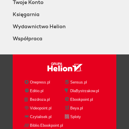
Twoje Konto
Księgarnia
Wydawnictwo Helion
Współpraca
Onepress.pl
Sensus.pl
Editio.pl
DlaBystrzakow.pl
Bezdroza.pl
Ebookpoint.pl
Videopoint.pl
Beya.pl
Czytalisek.pl
Sploty
Biblio.Ebookpoint.pl