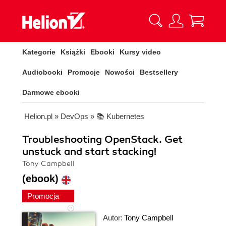
Kategorie
Książki
Ebooki
Kursy video
Audiobooki
Promocje
Nowości
Bestsellery
Darmowe ebooki
Helion.pl
»
DevOps
»
📚 Kubernetes
Troubleshooting OpenStack. Get
unstuck and start stacking!
Tony Campbell
(ebook)
Promocja
Autor:
Tony Campbell