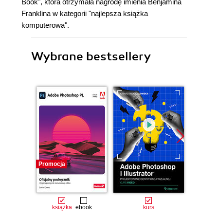
Book", która otrzymała nagrodę imienia Benjamina
Franklina w kategorii "najlepsza książka
komputerowa".
Wybrane bestsellery
Promocja
Promocj
książka
ebook
kurs
ksią