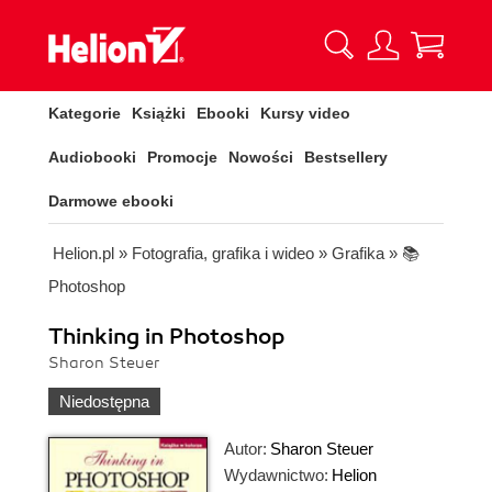
Kategorie
Książki
Ebooki
Kursy video
Audiobooki
Promocje
Nowości
Bestsellery
Darmowe ebooki
Helion.pl
»
Fotografia, grafika i wideo
»
Grafika
»
📚
Photoshop
Thinking in Photoshop
Sharon Steuer
Niedostępna
Autor:
Sharon Steuer
Wydawnictwo:
Helion