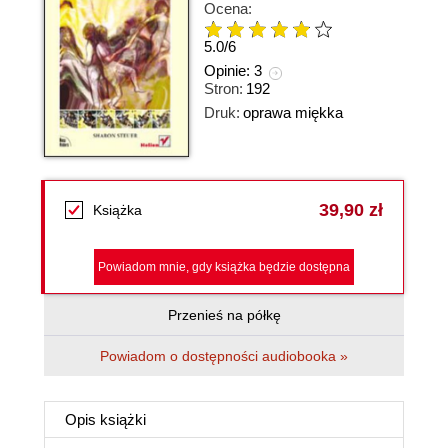
Ocena:
5.0
/
6
Opinie:
3
Stron:
192
Druk:
oprawa miękka
39,90 zł
Książka
Powiadom mnie, gdy książka będzie dostępna
Przenieś na półkę
Powiadom o dostępności audiobooka »
Opis
książki