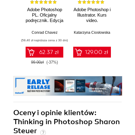
Adobe Photoshop
Adobe Photoshop i
Pho
PL. Oficjalny
Illustrator. Kurs
Pod
podręcznik. Edycja
video.
uży
2023
Projektowanie
Lig
identyfikacji
Wy
Conrad Chavez
Katarzyna Ciosłowska
Sc
wizualnej
(59,40 zł najniższa cena z 30 dni)
(24,50 zł naj
62.37 zł
129.00 zł
99.00zł
(-37%)
49.0
Oceny i opinie klientów:
Thinking in Photoshop Sharon
Steuer