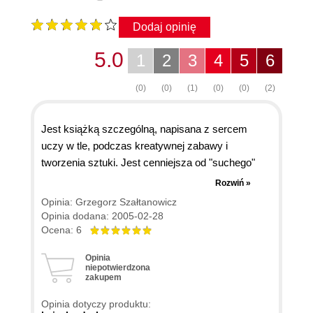
Dodaj opinię
5.0
1
2
3
4
5
6
(0)
(0)
(1)
(0)
(0)
(2)
Jest książką szczególną, napisana z sercem
uczy w tle, podczas kreatywnej zabawy i
tworzenia sztuki. Jest cenniejsza od "suchego"
podręcznika. Uczy wykorzystując komputer do
Rozwiń »
tworzenia sztuki, wywołując nastrój refleksji i
Opinia: Grzegorz Szałtanowicz
zadumy. Jak ładnie napisano w przedmowie - jest
Opinia dodana: 2005-02-28
przewodnikiem i inspiracją dla każdego, kto chce
Ocena: 6
rozpocząć przygodę z cyfrową sztuką.
Opinia
niepotwierdzona
zakupem
Opinia dotyczy produktu: