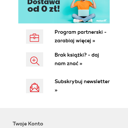
Rozdział 5. Zerwać ze schematem (75)
Odzyskiwanie utraconych etapów pracy (77)
Łączenie wielu wersji jednego lub podobnych
obrazów (80)
Program partnerski -
Eksperymenty z nakładaniem i maskowaniem
warstw (86)
zarabiaj więcej »
Wskazówki i inspiracje (91)
Brak książki? - daj
Rozdział 6. Burza mózgów (93)
nam znać »
Opracowywanie nowych kierunków pracy (94)
Tworzenie wyimaginowanego miejsca (103)
Wprowadzanie nowych elementów do kompozycji
Subskrybuj newsletter
(109)
»
Wskazówki i inspiracje (114)
Rozdział 7. Tworzenie monotypów z obrazów
cyfrowych (115)
Tworzenie cyfrowych wzorców (115)
Twoje Konto
Przygotowanie stanowiska pracy (122)