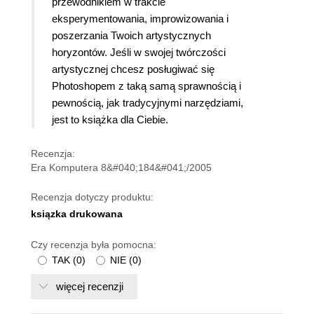
przewodnikiem w trakcie
eksperymentowania, improwizowania i
poszerzania Twoich artystycznych
horyzontów.
Jeśli w swojej twórczości
artystycznej chcesz posługiwać się
Photoshopem z taką samą sprawnością i
pewnością, jak tradycyjnymi narzędziami,
jest to książka dla Ciebie.
Recenzja:
Era Komputera 8&#040;184&#041;/2005
Recenzja dotyczy produktu:
ksiązka drukowana
Czy recenzja była pomocna:
TAK
(
0
)
NIE
(
0
)
więcej recenzji