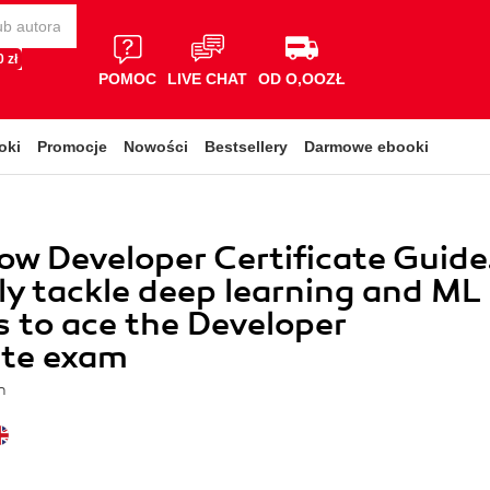
 zł
POMOC
LIVE CHAT
OD O,OOZŁ
oki
Promocje
Nowości
Bestsellery
Darmowe ebooki
ow Developer Certificate Guide
tly tackle deep learning and ML
 to ace the Developer
ate exam
n