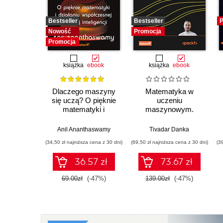
Bestseller
Bestseller
P
Nowość
Promocja
Promocja
książka
ebook
książka
ebook
Dlaczego maszyny
Matematyka w
się uczą? O pięknie
uczeniu
matematyki i
maszynowym.
działaniu
Opanuj algebrę
współczesnej
liniową, rachunek
Anil Ananthaswamy
Tivadar Danka
sztucznej inteligencji
różniczkowy i
(34,50 zł najniższa cena z 30 dni)
(69,50 zł najniższa cena z 30 dni)
(3
całkowy oraz
rachunek
36.57 zł
73.67 zł
prawdopodobieństwa
69.00zł
(-47%)
139.00zł
(-47%)