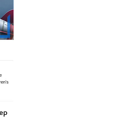
e
ren's
eep