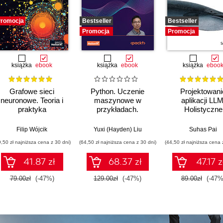
romocja
Bestseller
Bestseller
Promocja
Promocja
książka
ebook
książka
ebook
książka
eboo
Grafowe sieci
Python. Uczenie
Projektowani
neuronowe. Teoria i
maszynowe w
aplikacji LLM
praktyka
przykładach.
Holistyczne
Najlepsze praktyki w
podejście do du
realnych
modeli języko
Filip Wójcik
Yuxi (Hayden) Liu
Suhas Pai
zastosowaniach.
9,50 zł najniższa cena z 30 dni)
(64,50 zł najniższa cena z 30 dni)
(44,50 zł najniższa cena 
Wydanie IV
41.87 zł
68.37 zł
47.17 z
79.00zł
(-47%)
129.00zł
(-47%)
89.00zł
(-47%