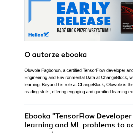
O autorze
ebooka
Oluwole Fagbohun, a certified TensorFlow developer and 
Engineering and Environmental Data at ChangeBlock, whe
learning. Beyond his role at ChangeBlock, Oluwole is th
reading skills, offering engaging and gamified learning e
Ebooka
"TensorFlow Developer C
learning and ML problems to ac