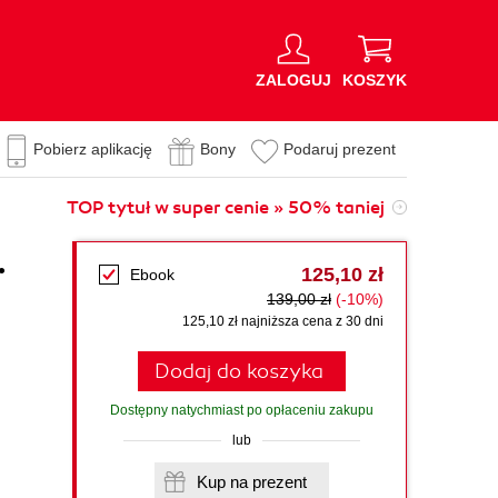
ZALOGUJ
KOSZYK
Pobierz aplikację
Bony
Podaruj prezent
TOP tytuł w super cenie » 50% taniej
.
125,10 zł
Ebook
139,00 zł
(-10%)
125,10 zł najniższa cena z 30 dni
Dodaj do koszyka
Dostępny natychmiast po opłaceniu zakupu
lub
Kup na prezent