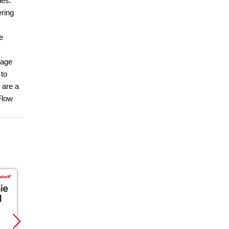
ies.
ering
e
mage
 to
 are a
Flow