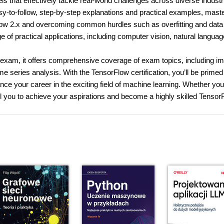
 that effectively tackle real-world challenges across diverse industr
asy-to-follow, step-by-step explanations and practical examples, mast
rFlow 2.x and overcoming common hurdles such as overfitting and data
e of practical applications, including computer vision, natural languag
 exam, it offers comprehensive coverage of exam topics, including i
me series analysis. With the TensorFlow certification, you’ll be primed
e your career in the exciting field of machine learning. Whether you
el you to achieve your aspirations and become a highly skilled Tensor