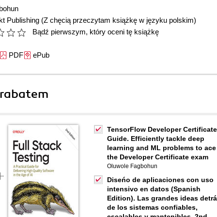
bohun
t Publishing
(Z chęcią przeczytam książkę w języku polskim)
Bądź pierwszym, który oceni tę książkę
PDF
ePub
 rabatem
TensorFlow Developer Certificate
Guide. Efficiently tackle deep
learning and ML problems to ace
the Developer Certificate exam
Oluwole Fagbohun
Diseńo de aplicaciones con uso
intensivo en datos (Spanish
Edition). Las grandes ideas detr
de los sistemas confiables,
escalables y mantenibles. 2nd