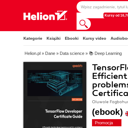
Kursy od 16,70
Kategorie
Książki
Ebooki
Kursy video
Audiobo
Helion.pl
»
Dane
»
Data science
»
📚 Deep Learning
TensorFl
Efficien
problems
Certific
Oluwole Fagbohu
(ebook)
Promocja