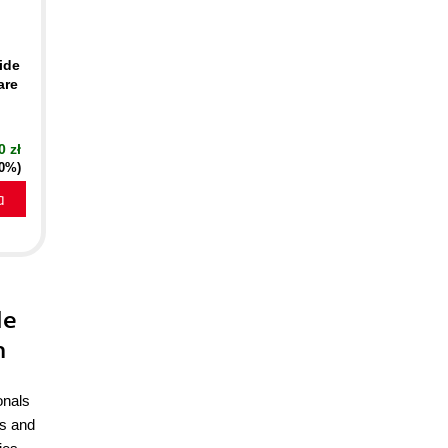
ide
are
0 zł
20%)
a
le
m
onals
ls and