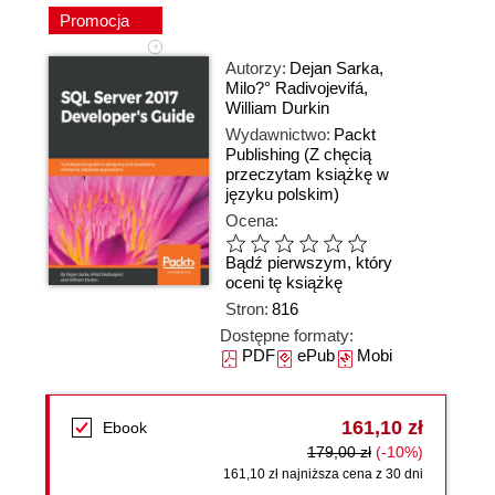
Promocja
Autorzy:
Dejan Sarka
,
Milo?° Radivojevifá
,
William Durkin
Wydawnictwo:
Packt
Publishing
(Z chęcią
przeczytam książkę w
języku polskim)
Ocena:
Bądź pierwszym, który
oceni tę książkę
Stron:
816
Dostępne formaty:
PDF
ePub
Mobi
161,10 zł
Ebook
179,00 zł
(-10%)
161,10 zł najniższa cena z 30 dni