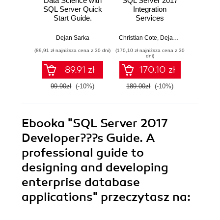
Data Science with
SQL Server 2017
Zapyta
SQL Server Quick
Integration
T-SQL 
Start Guide.
Services
SQL Se
Integrate SQL
Cookbook.
SQL S
Server with data
Powerful ETL
Dejan Sarka
Christian Cote
,
Dejan Sarka
,
Itzik Be
Matija L
science
techniques to load
(89,91 zł najniższa cena z 30 dni)
(170,10 zł najniższa cena z 30
(126,65 zł 
and transform data
dni)
from almost any
89.91 zł
170.10 zł
source
99.90zł
(-10%)
189.00zł
(-10%)
149.0
Ebooka
"SQL Server 2017
Developer???s Guide. A
professional guide to
designing and developing
enterprise database
applications"
przeczytasz na: