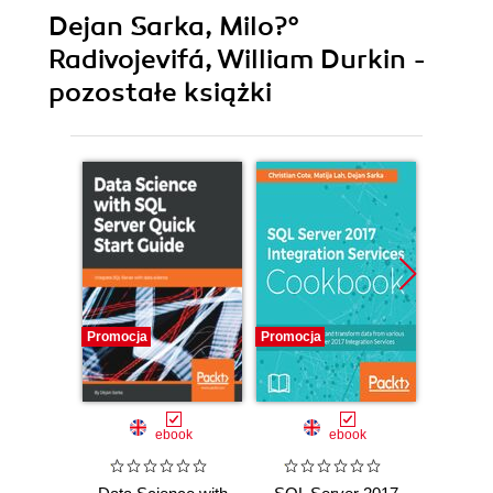
Dejan Sarka, Milo?°
Radivojevifá, William Durkin -
pozostałe książki
Promocja
Promocja
Promocj
ebook
ebook