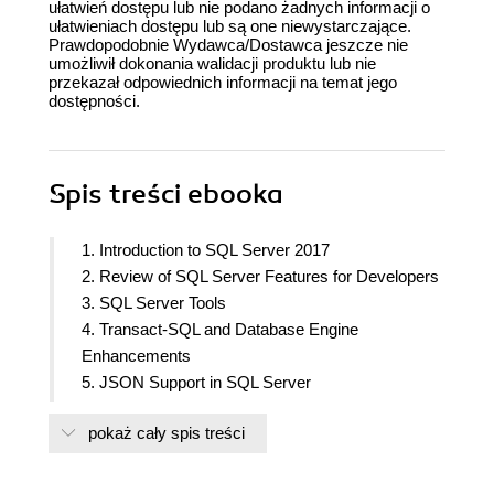
ułatwień dostępu lub nie podano żadnych informacji o
ułatwieniach dostępu lub są one niewystarczające.
Prawdopodobnie Wydawca/Dostawca jeszcze nie
umożliwił dokonania walidacji produktu lub nie
przekazał odpowiednich informacji na temat jego
dostępności.
Spis treści
ebooka
1. Introduction to SQL Server 2017
2. Review of SQL Server Features for Developers
3. SQL Server Tools
4. Transact-SQL and Database Engine
Enhancements
5. JSON Support in SQL Server
6. Stretch Database
pokaż cały spis treści
7. Temporal Tables
8. Tightening the Security
9. Query Store