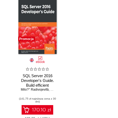
Promocja
ebook
SQL Server 2016
Developer's Guide.
Build efficient
Milo?° Radivojevifá
database
,
Dejan Sarka
,
William Durkin
applications for
(141,75 zł najniższa cena z 30
your organization
dni)
with SQL Server
2016
170.10 zł