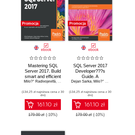
Promocja
Promocja
ebook
ebook
Mastering SQL
SQL Server 2017
Server 2017. Build
Developer???s
smart and efficient
Guide. A
Milo?° Radivojevifá
database
,
William Durkin
Dejan Sarka
professional guide
,
Christian Cote
,
Milo?° Radivojevifá
,
Matija Lah
,
Will
applications for
to designing and
(134,25 zł najniższa cena z 30
your organization
(134,25 zł najniższa cena z 30
developing
dni)
dni)
with SQL Server
enterprise
2017
database
161.10 zł
161.10 zł
applications
179.00 zł
(-10%)
179.00 zł
(-10%)