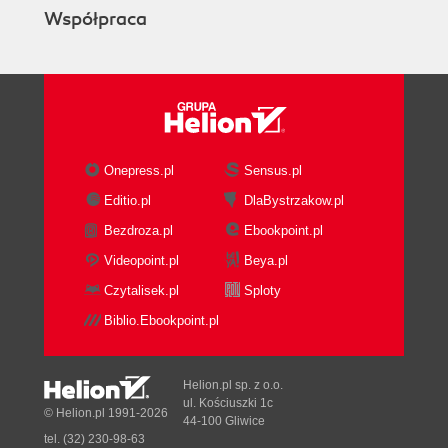
Współpraca
Onepress.pl
Sensus.pl
Editio.pl
DlaBystrzakow.pl
Bezdroza.pl
Ebookpoint.pl
Videopoint.pl
Beya.pl
Czytalisek.pl
Sploty
Biblio.Ebookpoint.pl
Helion.pl sp. z o.o.
ul. Kościuszki 1c
© Helion.pl 1991-2026
44-100 Gliwice
tel. (32) 230-98-63