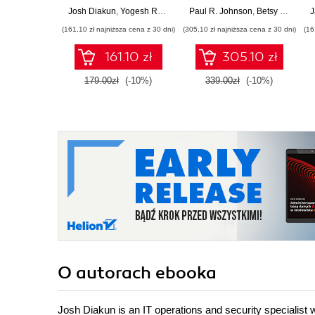
transforming your
data made
Josh Diakun
,
Yogesh Raheja
,
Thinknyx Technologies
Paul R. Johnson
,
Betsy Page Sigman
,
Paul R. J
J
data into business-
accessible
(161,10 zł najniższa cena z 30 dni)
(305,10 zł najniższa cena z 30 dni)
(16
critical insights using
Splunk - Third Edition
161.10 zł
305.10 zł
179.00zł
(-10%)
339.00zł
(-10%)
O autorach
ebooka
Josh Diakun is an IT operations and security specialist 