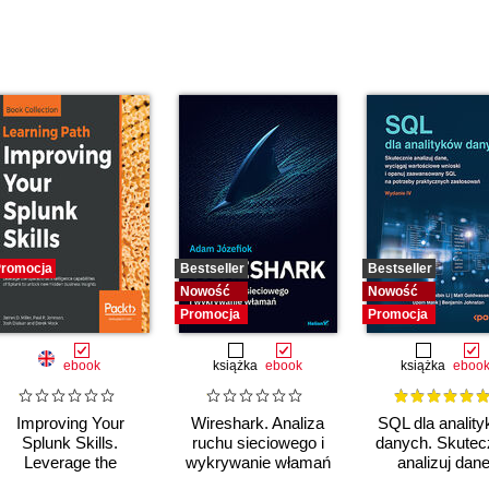
romocja
Bestseller
Bestseller
Nowość
Nowość
Promocja
Promocja
ebook
książka
ebook
książka
eboo
Improving Your
Wireshark. Analiza
SQL dla analit
Splunk Skills.
ruchu sieciowego i
danych. Skutec
Leverage the
wykrywanie włamań
analizuj dane
operational
wyciągaj