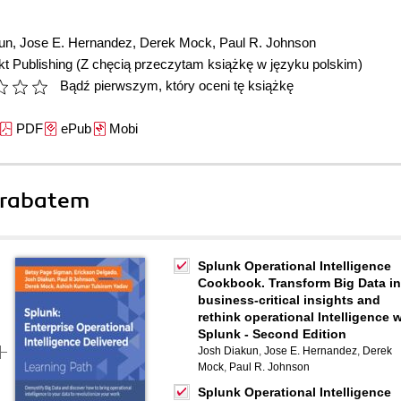
un
,
Jose E. Hernandez
,
Derek Mock
,
Paul R. Johnson
t Publishing
(Z chęcią przeczytam książkę w języku polskim)
Bądź pierwszym, który oceni tę książkę
PDF
ePub
Mobi
 rabatem
Splunk Operational Intelligence
Cookbook. Transform Big Data in
business-critical insights and
rethink operational Intelligence w
Splunk - Second Edition
Josh Diakun
,
Jose E. Hernandez
,
Derek
Mock
,
Paul R. Johnson
Splunk Operational Intelligence