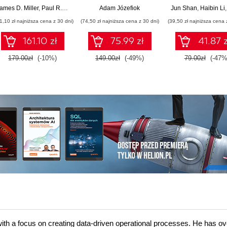
intelligence
wartościowe wnio
ohnson
ames D. Miller
,
Derek Mock
,
Derek Mock
,
Paul R. Johnson
,
Ashish Kumar Tulsiram Yadav
,
Josh Diakun
Adam Józefiok
,
Derek Mock
,
Erickson Delgado
Jun Shan
,
Josh Diakun
,
Haibin Li
capabilities of Splunk
opanuj
1,10 zł najniższa cena z 30 dni)
(74,50 zł najniższa cena z 30 dni)
(39,50 zł najniższa cena 
to unlock new hidden
zaawansowany
business insights
na potrzeby
161.10 zł
75.99 zł
41.87 z
praktycznyc
zastosowań
179.00zł
(-10%)
149.00zł
(-49%)
79.00zł
(-47%
Wydanie IV
with a focus on creating data-driven operational processes. He has ov