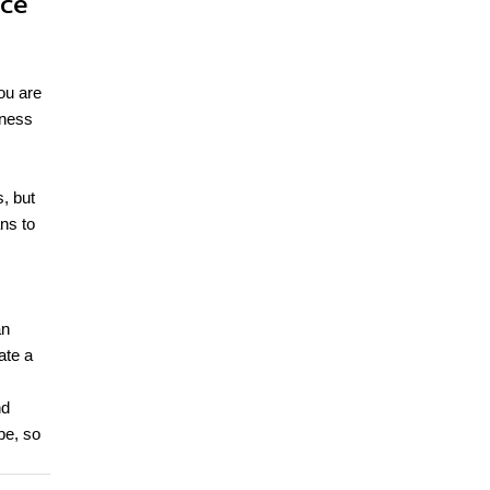
nce
ou are
iness
, but
ns to
an
ate a
nd
pe, so