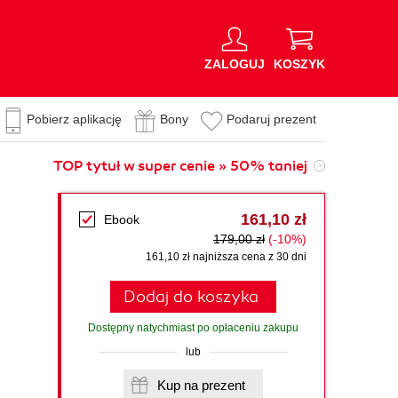
ZALOGUJ
KOSZYK
Pobierz aplikację
Bony
Podaruj prezent
TOP tytuł w super cenie » 50% taniej
161,10 zł
Ebook
179,00 zł
(-10%)
161,10 zł najniższa cena z 30 dni
Dodaj do koszyka
Dostępny natychmiast po opłaceniu zakupu
lub
Kup na prezent