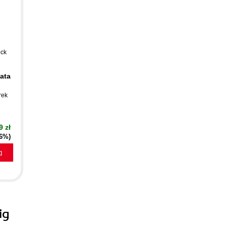
ck
data
rek
9 zł
16%)
a
ig