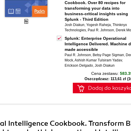
Cookbook. Over 80 recipes for
transforming your data into
business-critical insights using
Splunk - Third Edition
Josh Diakun
,
Yogesh Raheja
,
Thinknyx
Technologies
,
Paul R. Johnson
,
Derek Mo
Splunk: Enterprise Operational
Intelligence Delivered. Machine 
made accessible
Paul R. Johnson
,
Betsy Page Sigman
,
De
Mock
,
Ashish Kumar Tulsiram Yadav
,
Erickson Delgado
,
Josh Diakun
Cena zestawu:
583.3
Oszczędzasz: 113,61 zł (
Dodaj do koszyk
al Intelligence Cookbook. Transform B