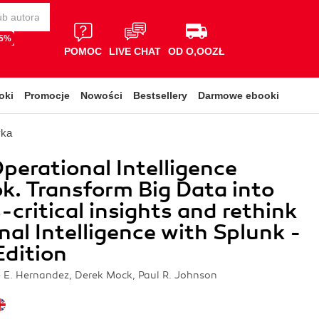
65%
POMOC
LIVE CHAT
OD O,OOZŁ
oki
Promocje
Nowości
Bestsellery
Darmowe ebooki
yka
perational Intelligence
. Transform Big Data into
-critical insights and rethink
nal Intelligence with Splunk -
dition
 E. Hernandez, Derek Mock, Paul R. Johnson