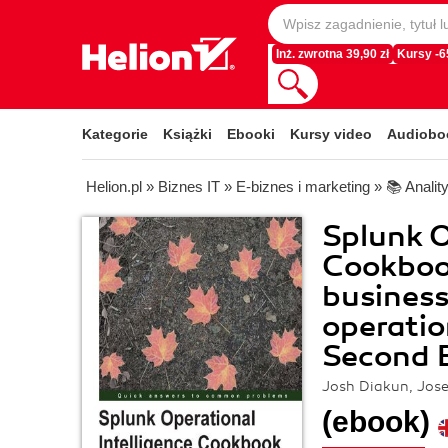
Inż. zwrotna 39,90 zł
Kursy -
Kategorie
Książki
Ebooki
Kursy video
Audiobo
Helion.pl
»
Biznes IT
»
E-biznes i marketing
»
📚 Analit
Splunk O
Cookbook
business
operatio
Second E
Josh Diakun, Jose
(ebook)