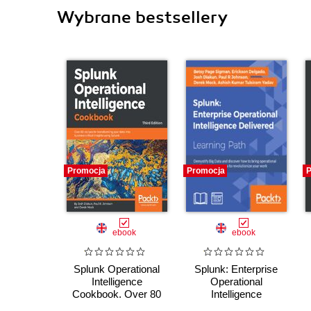
Wybrane bestsellery
Promocja
Promocja
P
ebook
ebook
Splunk Operational
Splunk: Enterprise
Intelligence
Operational
Cookbook. Over 80
Intelligence
recipes for
Delivered. Machine