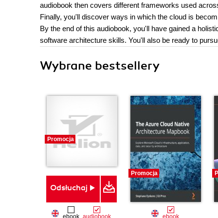
audiobook then covers different frameworks used across
Finally, you'll discover ways in which the cloud is beco
By the end of this audiobook, you'll have gained a holist
software architecture skills. You'll also be ready to pur
Wybrane bestsellery
Promocja
Promocja
P
Odsłuchaj
ebook
audiobook
ebook