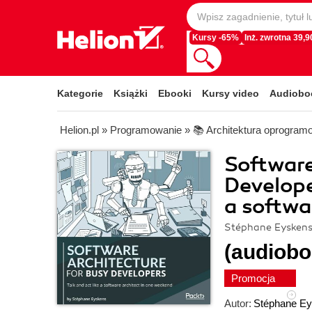
Kursy -65%
Inż. zwrotna 39,90
Kategorie
Książki
Ebooki
Kursy video
Audiobo
Helion.pl
»
Programowanie
»
📚 Architektura oprogram
Software
Develope
a softwa
Stéphane Eysken
(audiobo
Promocja
Autor:
Stéphane E