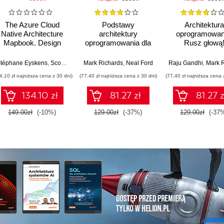
The Azure Cloud
Podstawy
Architektura
Native Architecture
architektury
oprogramowan
Mapbook. Design
oprogramowania dla
Rusz głową
and build Azure
inżynierów. Wydanie
Przewodnik 
architectures for
II
myśleniu
téphane Eyskens
,
Scott Hanselman
Mark Richards
,
Neal Ford
Raju Gandhi
,
Mark Ric
infrastructure,
architektonicz
4,10 zł najniższa cena z 30 dni)
(77,40 zł najniższa cena z 30 dni)
(77,40 zł najniższa cena 
applications, data, AI,
and security -
134.10 zł
81.27 zł
81.27 z
Second Edition
149.00zł
(-10%)
129.00zł
(-37%)
129.00zł
(-37