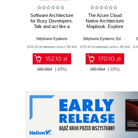
Software Architecture
The Azure Cloud
for Busy Developers.
Native Architecture
Talk and act like a
Mapbook. Explore
software architect in
Microsoft Cloud's
one weekend
infrastructure,
Stéphane Eyskens
Stéphane Eyskens
,
Ed Price
S
application, data, and
(152,10 zł najniższa cena z 30 dni)
(170,10 zł najniższa cena z 30 dni)
(13
security architecture
152.10 zł
170.10 zł
169.00zł
(-10%)
189.00zł
(-10%)