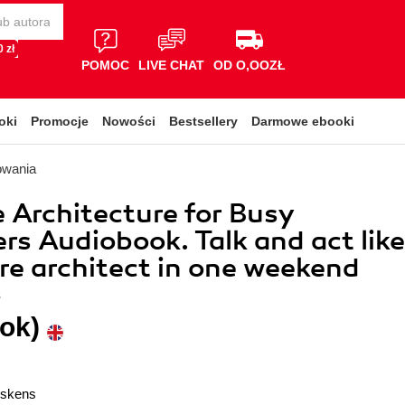
 zł
POMOC
LIVE CHAT
OD O,OOZŁ
oki
Promocje
Nowości
Bestsellery
Darmowe ebooki
owania
 Architecture for Busy
rs Audiobook. Talk and act like
re architect in one weekend
s
ok)
yskens