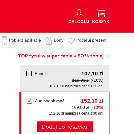
ZALOGUJ
KOSZYK
Pobierz aplikację
Bony
Podaruj prezent
TOP tytuł w super cenie » 50% taniej
107,10 zł
Ebook
119,00 zł
(-10%)
107,10 zł najniższa cena z 30 dni
152,10 zł
Audiobook mp3
169,00 zł
(-10%)
152,10 zł najniższa cena z 30 dni
Dodaj do koszyka