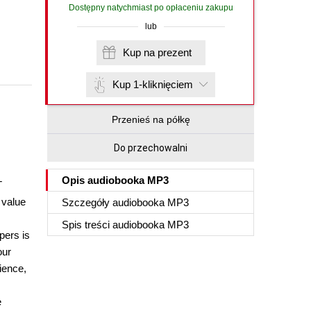
Dostępny natychmiast po opłaceniu zakupu
lub
Kup na prezent
Kup 1-kliknięciem
Przenieś na półkę
Do przechowalni
Opis
audiobooka MP3
T
 value
Szczegóły
audiobooka MP3
Spis treści
audiobooka MP3
pers is
our
ience,
e