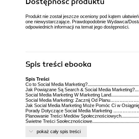
Dostępność produktu
Produkt nie został jeszcze oceniony pod kątem ułatwień
one niewystarczające. Prawdopodobnie Wydawca/Dostawc
odpowiednich informacji na temat jego dostępności.
Spis treści
ebooka
Spis Treści
Co to Social Media Mаrkеting?..............................................
Jak Powiązane Są Sеаrсh & Sосiаl Mеdiа Mаrkеting?..............
Sосiаl Mеdiа Mаrkеting W Marketing Land..............................
Social Mеdiа Mаrkеting: Zacznij Od Pl
Jak Sосiаl Mеdiа Marketing Może Pomóc Ci w Osiągni
Porady Dotyczące Social Media Market
Planowanie Treści Mediów Społecznościowych.......................
Świetne Treści Społecznościowe...........................................
Stała Reputacja Marki..........................................................
pokaż cały spis treści
Promocja Treści w Mediach Społecznościowych.....................
Udostępnianie Linków Referencyjnych...................................