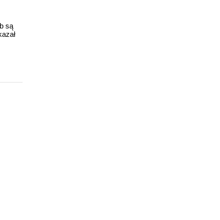
ub są
kazał