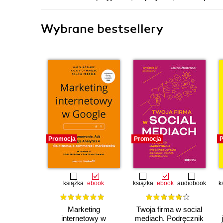
Wybrane bestsellery
Promocja
Promocja
P
książka
ebook
książka
ebook
audiobook
k
Marketing
Twoja firma w social
internetowy w
mediach. Podręcznik