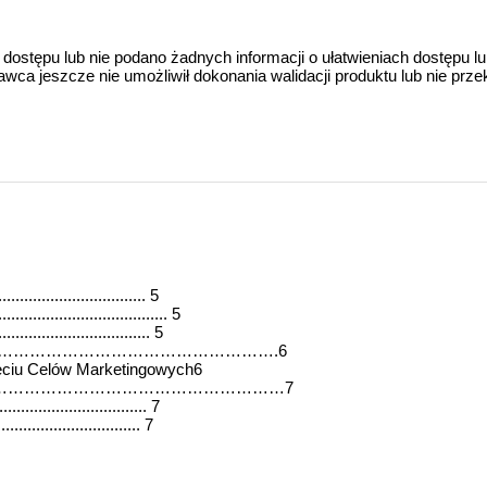
 dostępu lub nie podano żadnych informacji o ułatwieniach dostępu l
a jeszcze nie umożliwił dokonania walidacji produktu lub nie prze
............................. 5
............................ 5
........................... 5
anu…………………………………………………………….6
ęciu Celów Marketingowych6
ing ……………………………………………………………7
......................... 7
........................... 7
........................... 7
......................... 7
.......................... 8