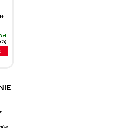
ie
3 zł
37%)
a
NIE
z
amów