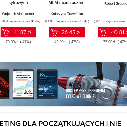
cyfrowych
MLM moimi oczami
Robert Green
(b2b)
Wojciech Aleksander
Katarzyna Trawińska
9,50 zł najniższa cena z 30 dni)
(24,95 zł najniższa cena z 30 dni)
(38,50 zł najniższa cena 
41.87 zł
26.45 zł
40.81 
79.00zł
(-47%)
49.90zł
(-47%)
77.00zł
(-47%
ETING DLA POCZĄTKUJĄCYCH I NIE