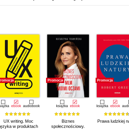
romocja
Promocja
Promocja
siążka
ebook
audiobook
książka
ebook
książka
ebook
aud
UX writing. Moc
Biznes
Prawa ludzkiej n
języka w produktach
społecznościowy.