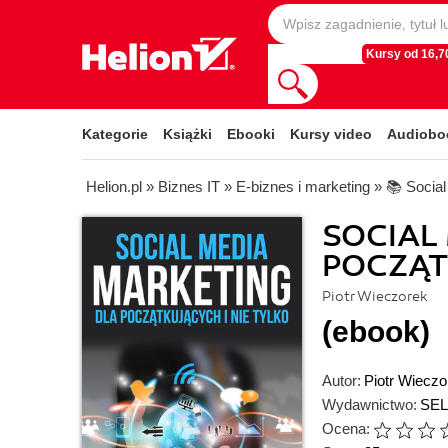
Kursy od 16,70
Kategorie
Książki
Ebooki
Kursy video
Audiobo
Helion.pl
»
Biznes IT
»
E-biznes i marketing
»
📚 Socia
SOCIAL
POCZĄT
Piotr Wieczorek
(ebook)
Autor:
Piotr Wieczo
Wydawnictwo:
SEL
Ocena: