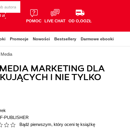
 zł
POMOC
LIVE CHAT
OD O,OOZŁ
oki
Promocje
Nowości
Bestsellery
Darmowe ebooki
l Media
 MEDIA MARKETING DLA
KUJĄCYCH I NIE TYLKO
rek
F-PUBLISHER
Bądź pierwszym, który oceni tę książkę