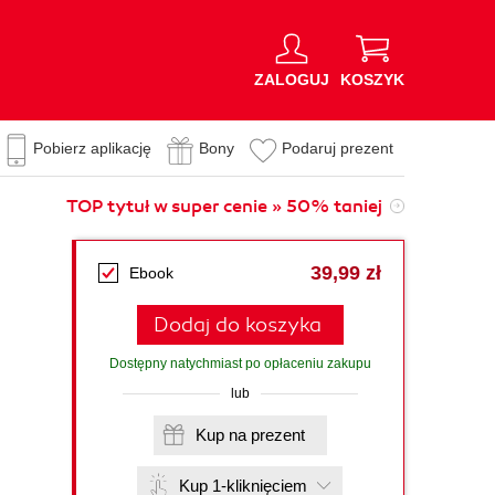
ZALOGUJ
KOSZYK
Pobierz aplikację
Bony
Podaruj prezent
TOP tytuł w super cenie » 50% taniej
39,99 zł
Ebook
Dodaj do koszyka
Dostępny natychmiast po opłaceniu zakupu
lub
Kup na prezent
Kup 1-kliknięciem