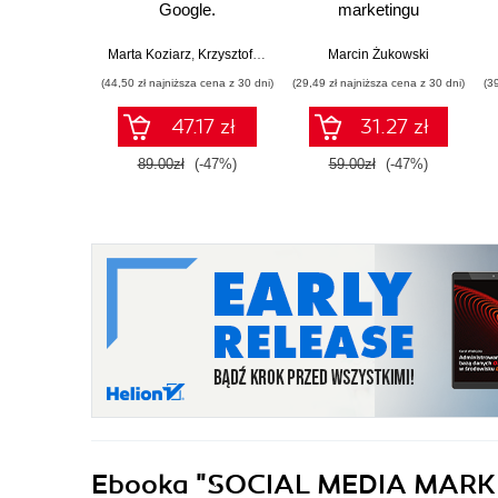
Google.
marketingu
Pozycjonowanie, Ads
internetowego dla
& Google Analytics 4
małych i średnich
Marta Koziarz
,
Krzysztof Marzec
,
Tomasz Trzósło
Marcin Żukowski
dla biznesu, e-
przedsiębiorstw.
(44,50 zł najniższa cena z 30 dni)
(29,49 zł najniższa cena z 30 dni)
(3
commerce,
Wydanie IV
marketerów. Wydanie
poszerzone
47.17 zł
31.27 zł
II zaktualizowane i
rozszerzone
89.00zł
(-47%)
59.00zł
(-47%)
Ebooka
"SOCIAL MEDIA MARK