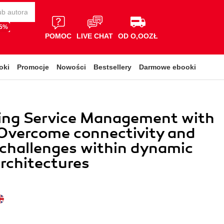
65%
POMOC
LIVE CHAT
OD O,OOZŁ
oki
Promocje
Nowości
Bestsellery
Darmowe ebooki
ying Service Management with
Overcome connectivity and
 challenges within dynamic
architectures