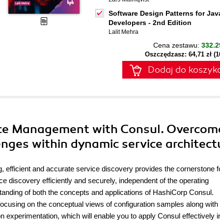
Software Design Patterns for Jav
Developers - 2nd Edition
Lalit Mehra
Cena zestawu:
332.2
Oszczędzasz: 64,71 zł (
Dodaj do koszyk
vice Management with Consul. Overcom
enges within dynamic service architect
, efficient and accurate service discovery provides the cornerstone fo
e discovery efficiently and securely, independent of the operating
standing of both the concepts and applications of HashiCorp Consul.
 focusing on the conceptual views of configuration samples along with
 experimentation, which will enable you to apply Consul effectively i