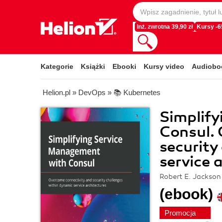
Inż. zwrotna 39,90 zł
Kursy -
Kategorie
Książki
Ebooki
Kursy video
Audiobo
Helion.pl
»
DevOps
»
📚 Kubernetes
Simplif
Consul. 
security
service 
Robert E. Jackson
(ebook)
Promocja