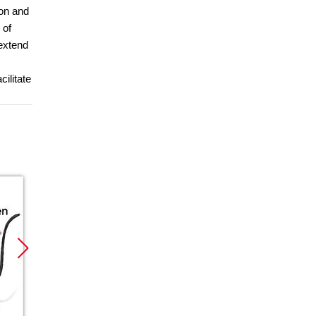
ion and
 of
extend
ilitate
Promocja
Promocja
Promoc