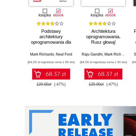
książka
ebook
książka
ebook
Podstawy
Architektura
P
architektury
oprogramowania.
oprogramowania dla
Rusz głową!
inżynierów. Wydanie
Przewodnik po
II
myśleniu
Mark Richards
,
Neal Ford
Raju Gandhi
,
Mark Richards
,
Nea
S
architektonicznym
(64,50 zł najniższa cena z 30 dni)
(64,50 zł najniższa cena z 30 dni)
(6
68.37 zł
68.37 zł
129.00zł
(-47%)
129.00zł
(-47%)