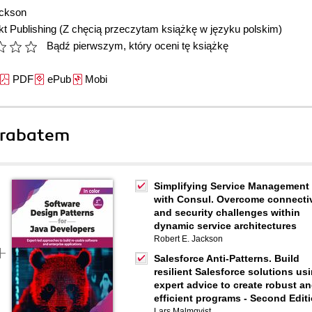
ackson
t Publishing
(Z chęcią przeczytam książkę w języku polskim)
Bądź pierwszym, który oceni tę książkę
PDF
ePub
Mobi
 rabatem
Simplifying Service Management
with Consul. Overcome connectiv
and security challenges within
dynamic service architectures
Robert E. Jackson
Salesforce Anti-Patterns. Build
resilient Salesforce solutions us
expert advice to create robust a
efficient programs - Second Edit
Lars Malmqvist