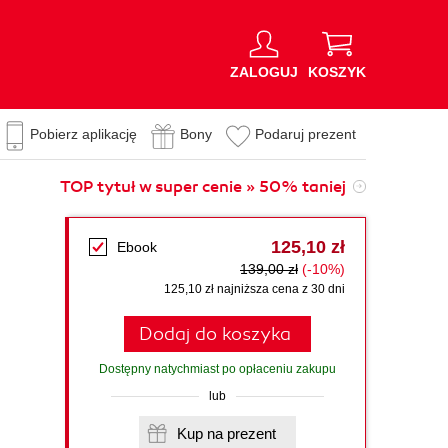
ZALOGUJ
KOSZYK
Pobierz aplikację
Bony
Podaruj prezent
TOP tytuł w super cenie » 50% taniej
125,10 zł
Ebook
139,00 zł
(-10%)
125,10 zł najniższa cena z 30 dni
Dodaj do koszyka
Dostępny natychmiast po opłaceniu zakupu
lub
Kup na prezent