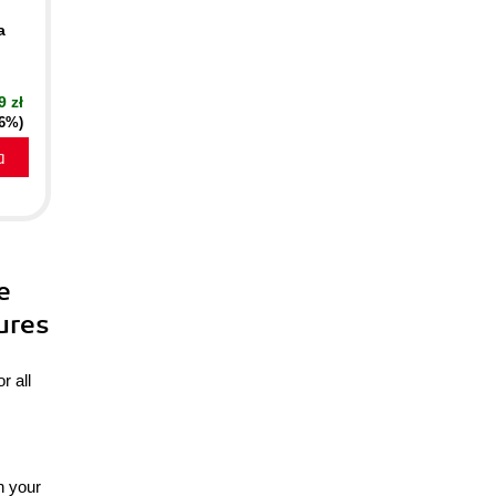
a
9 zł
16%)
a
e
ures
r all
n your