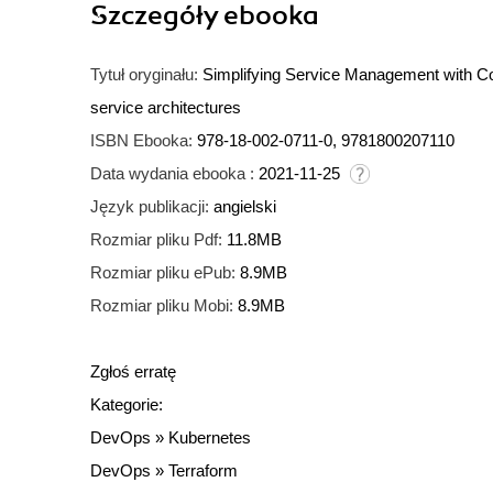
Szczegóły
ebooka
Tytuł oryginału:
Simplifying Service Management with Co
service architectures
ISBN Ebooka:
978-18-002-0711-0, 9781800207110
Data wydania ebooka :
2021-11-25
Język publikacji:
angielski
Rozmiar pliku Pdf:
11.8MB
Rozmiar pliku ePub:
8.9MB
Rozmiar pliku Mobi:
8.9MB
Zgłoś erratę
Kategorie:
DevOps
»
Kubernetes
DevOps
»
Terraform