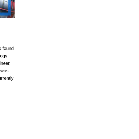
s found
logy
ineer,
e was
rrently