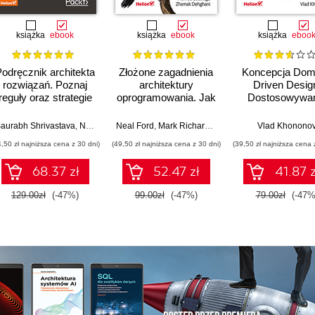
książka
ebook
książka
ebook
książka
eboo
odręcznik architekta
Złożone zagadnienia
Koncepcja Dom
rozwiązań. Poznaj
architektury
Driven Desig
reguły oraz strategie
oprogramowania. Jak
Dostosowywan
projektu architektury i
analizować
architektury apli
rozpocznij niezwykłą
kompromisy i
do strategii
l Ford
aurabh Shrivastava
,
Neelanjali Srivastav
Neal Ford
,
Mark Richards
,
Pramod Sadalage
Vlad Khonono
,
Zham
karierę. Wydanie II
podejmować trudne
biznesowej
4,50 zł najniższa cena z 30 dni)
(49,50 zł najniższa cena z 30 dni)
(39,50 zł najniższa cena 
decyzje
68.37 zł
52.47 zł
41.87 z
129.00zł
(-47%)
99.00zł
(-47%)
79.00zł
(-47%