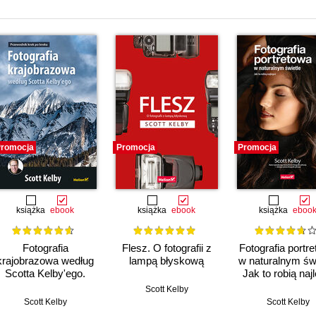
romocja
Promocja
Promocja
książka
ebook
książka
ebook
książka
eboo
Fotografia
Flesz. O fotografii z
Fotografia portr
krajobrazowa według
lampą błyskową
w naturalnym świ
Scotta Kelby'ego.
Jak to robią najl
Przewodnik krok po
Scott Kelby
kroku
Scott Kelby
Scott Kelby