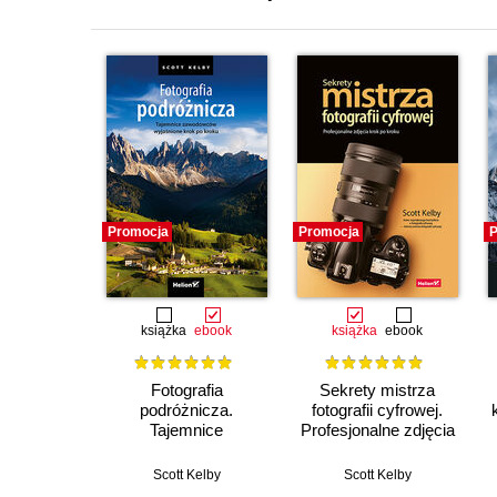
Promocja
Promocja
P
książka
ebook
książka
ebook
Fotografia
Sekrety mistrza
podróżnicza.
fotografii cyfrowej.
Tajemnice
Profesjonalne zdjęcia
zawodowców
krok po kroku
wyjaśnione krok po
Scott Kelby
Scott Kelby
kroku