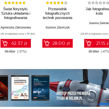
Świat florystyki.
Przewodnik
Jak fotografo
Sztuka układania i
fotograficznych
kota
fotografowania
technik pozowania
kwiatów. Wydanie IV
modeli. Niezbędnik
Joanna Zalesk
dla początkujących
Agnieszka Zakrzewska
Szymon Zduńczyk
fotografów
9,40 zł najniższa cena z 30 dni)
(19,95 zł najniższa cena 
portretowych
62.37 zł
28.00 zł
21.15 z
99.00zł
(-37%)
39.90zł
(-47%