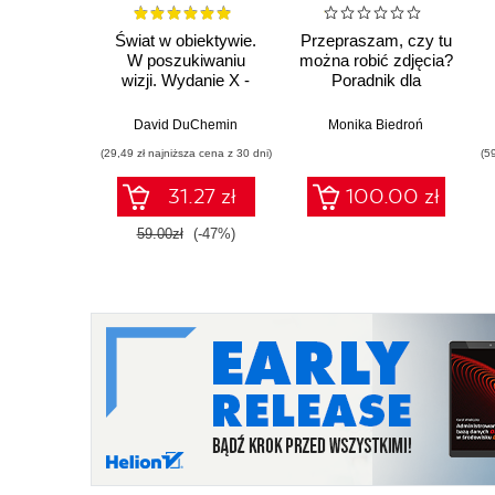
Świat w obiektywie.
Przepraszam, czy tu
W poszukiwaniu
można robić zdjęcia?
wizji. Wydanie X -
Poradnik dla
rocznicowe
fotografów
David DuChemin
Monika Biedroń
(29,49 zł najniższa cena z 30 dni)
(5
31.27 zł
100.00 zł
59.00zł
(-47%)