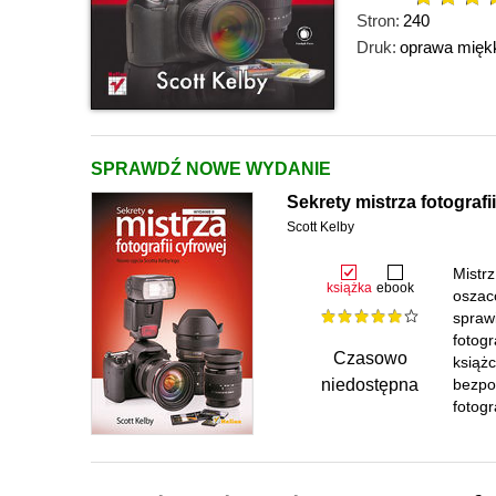
Stron:
240
Druk:
oprawa mięk
SPRAWDŹ NOWE WYDANIE
Sekrety mistrza fotografi
Scott Kelby
Mistrz
książka
ebook
oszac
sprawi
fotogr
Czasowo
książ
niedostępna
bezpo
fotogra