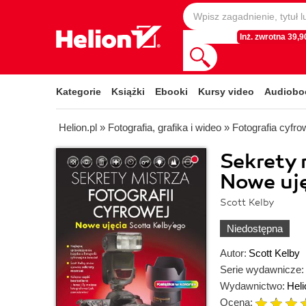
Inż. zwrotna 39,90
Kategorie
Książki
Ebooki
Kursy video
Audiobo
Helion.pl
»
Fotografia, grafika i wideo
»
Fotografia cyfro
Sekrety 
Nowe uję
Scott Kelby
Niedostępna
Autor:
Scott Kelby
Serie wydawnicze:
Wydawnictwo:
Heli
Ocena: