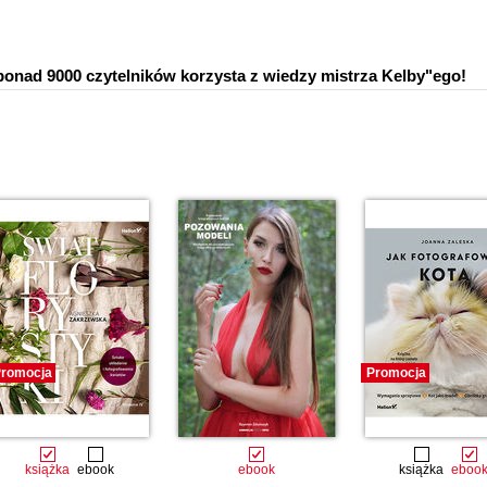
 ponad 9000 czytelników korzysta z wiedzy mistrza Kelby"ego!
romocja
Promocja
książka
ebook
ebook
książka
eboo