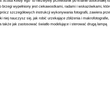
a Scotta Kelby"ego" to niezwykły przewodnik po krainie doskonałej fot
 brzegi wypełniony jest ciekawostkami, radami i wskazówkami, któr
prócz szczegółowych instrukcji wykonywania fotografii, zawiera prz
i niej nauczysz się, jak robić urzekające zbliżenia i makrofotografie,
, a także jak zastosować światło modelujące i sterować drugą lampą