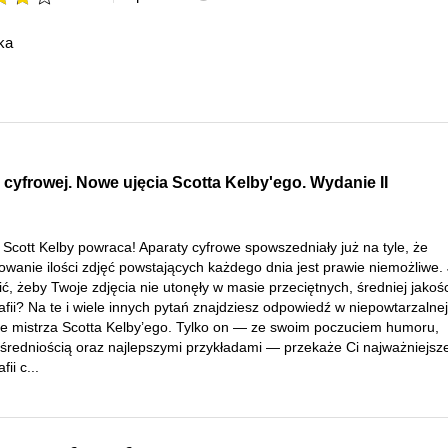
ka
i cyfrowej. Nowe ujęcia Scotta Kelby'ego. Wydanie II
 Scott Kelby powraca! Aparaty cyfrowe spowszedniały już na tyle, że
owanie ilości zdjęć powstających każdego dnia jest prawie niemożliwe.
ć, żeby Twoje zdjęcia nie utonęły w masie przeciętnych, średniej jakośc
afii? Na te i wiele innych pytań znajdziesz odpowiedź w niepowtarzalnej
ce mistrza Scotta Kelby’ego. Tylko on — ze swoim poczuciem humoru,
średniością oraz najlepszymi przykładami — przekaże Ci najważniejsze 
fii c...