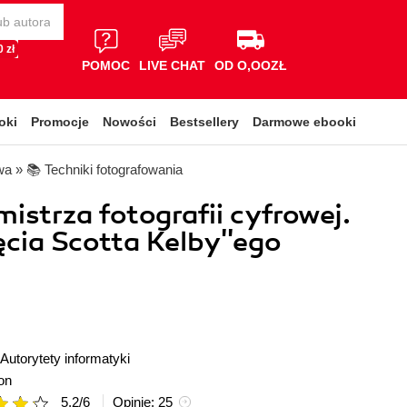
 zł
POMOC
LIVE CHAT
OD O,OOZŁ
oki
Promocje
Nowości
Bestsellery
Darmowe ebooki
wa
»
📚 Techniki fotografowania
mistrza fotografii cyfrowej.
cia Scotta Kelby''ego
Autorytety informatyki
on
5.2
/
6
Opinie:
25