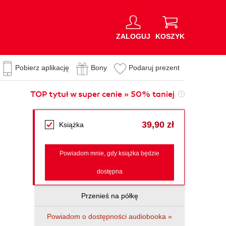
ZALOGUJ
KOSZYK
Pobierz aplikację
Bony
Podaruj prezent
TOP tytuł w super cenie » 50% taniej
39,90 zł
Książka
Powiadom mnie, gdy książka będzie
dostępna
Przenieś na półkę
Powiadom o dostępności audiobooka »