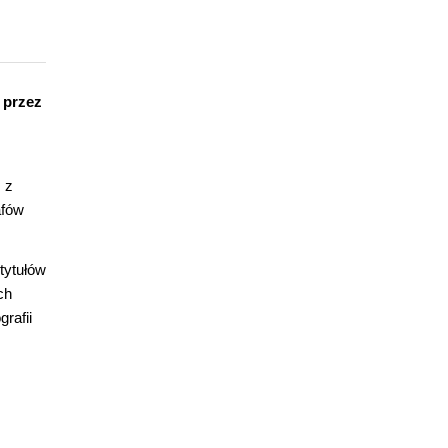
 przez
 z
afów
tytułów
ch
rafii