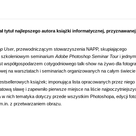
ał tytuł najlepszego autora książki informatycznej, przyznawanej
p User
, przewodniczącym stowarzyszenia NAPP, skupiającego
m szkoleniowym seminarium
Adobe Photoshop Seminar Tour
i jednym
est współgospodarzem cotygodniowego talk-show na żywo dla fotogr
owej na warsztatach i seminariach organizowanych na całym świecie
estsellerowych książek; imponująca lista opracowanych przez niego 
iatową sławę i zapewniło pierwsze miejsce na liście najpoczytniejszy
w nich tematyka dotyczy przede wszystkim Photoshopa, edycji fotog
.in. z przetwarzaniem obrazu.