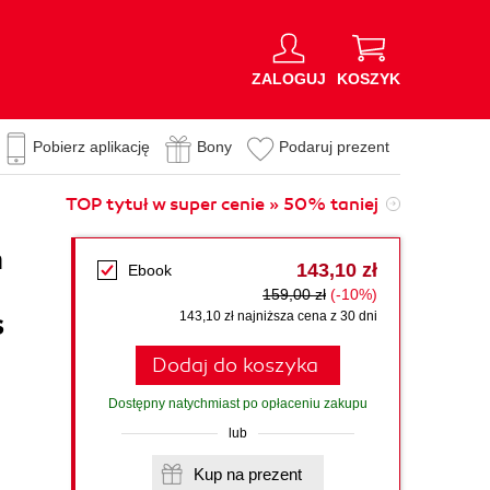
ZALOGUJ
KOSZYK
Pobierz aplikację
Bony
Podaruj prezent
TOP tytuł w super cenie » 50% taniej
n
143,10 zł
Ebook
159,00 zł
(-10%)
s
143,10 zł najniższa cena z 30 dni
Dodaj do koszyka
Dostępny natychmiast po opłaceniu zakupu
lub
Kup na prezent