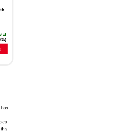
th
6 zł
18%)
a
t has
ples
 this