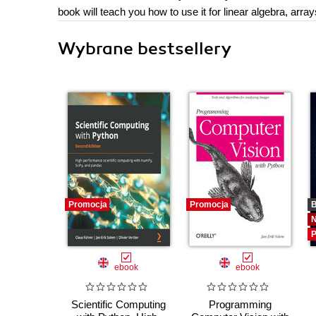
book will teach you how to use it for linear algebra, arra
Wybrane bestsellery
Promocja
Promocja
B
P
ebook
ebook
Scientific Computing
Programming