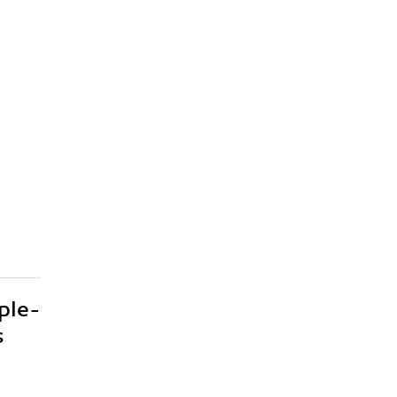
ple-
s