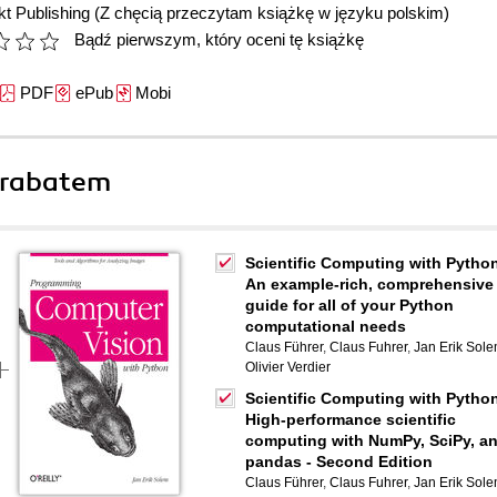
t Publishing
(Z chęcią przeczytam książkę w języku polskim)
Bądź pierwszym, który oceni tę książkę
PDF
ePub
Mobi
 rabatem
Scientific Computing with Python
An example-rich, comprehensive
guide for all of your Python
computational needs
Claus Führer
,
Claus Fuhrer
,
Jan Erik Sol
Olivier Verdier
Scientific Computing with Python
High-performance scientific
computing with NumPy, SciPy, a
pandas - Second Edition
Claus Führer
,
Claus Fuhrer
,
Jan Erik Sol