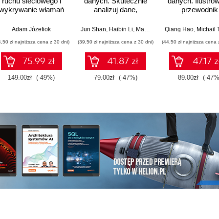
ruchu sieciowego i
danych. Skutecznie
danych. Ilustro
wykrywanie włamań
analizuj dane,
przewodnik
wyciągaj
wartościowe wnioski i
Adam Józefiok
Jun Shan
,
Haibin Li
,
Matt Goldwasser
Qiang Hao
,
Upom Malik
,
Michail Tsike
,
opanuj
4,50 zł najniższa cena z 30 dni)
(39,50 zł najniższa cena z 30 dni)
(44,50 zł najniższa cena 
zaawansowany SQL
na potrzeby
75.99 zł
41.87 zł
47.17 z
praktycznych
zastosowań.
149.00zł
(-49%)
79.00zł
(-47%)
89.00zł
(-47%
Wydanie IV