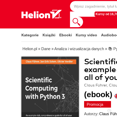
Kursy od 16,70
Kategorie
Książki
Ebooki
Kursy video
Audiobo
Helion.pl
»
Dane
»
Analiza i wizualizacja danych
»
📚 P
Scientif
example-
all of y
Claus Führer, Clau
(ebook)
Promocja
Autorzy:
Claus Füh