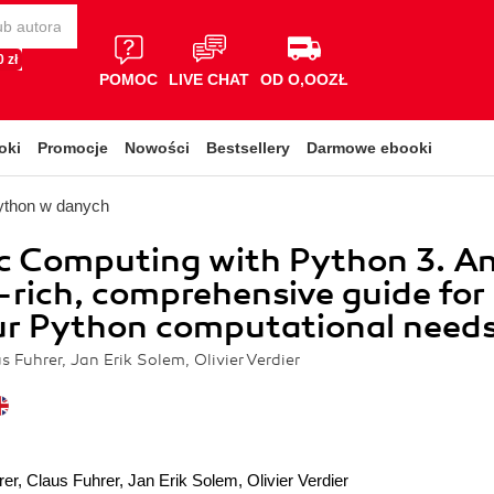
 zł
POMOC
LIVE CHAT
OD O,OOZŁ
oki
Promocje
Nowości
Bestsellery
Darmowe ebooki
ython w danych
ic Computing with Python 3. A
rich, comprehensive guide for
our Python computational need
s Fuhrer, Jan Erik Solem, Olivier Verdier
rer
,
Claus Fuhrer
,
Jan Erik Solem
,
Olivier Verdier