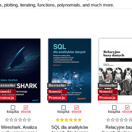
ys, plotting, iterating, functions, polynomials, and much more.
estseller
Bestseller
Bestseller
Nowość
Nowość
Nowość
romocja
Promocja
Promocja
książka
ebook
książka
ebook
książka
eboo
Wireshark. Analiza
SQL dla analityków
Relacyjne ba