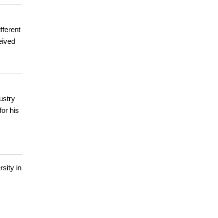
fferent
eived
ustry
or his
sity in