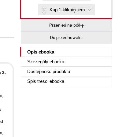
Kup 1-kliknięciem
Przenieś na półkę
Do przechowalni
Opis
ebooka
Szczegóły
ebooka
Dostępność produktu
 3.
Spis treści
ebooka
em
,
.
nd
em
,