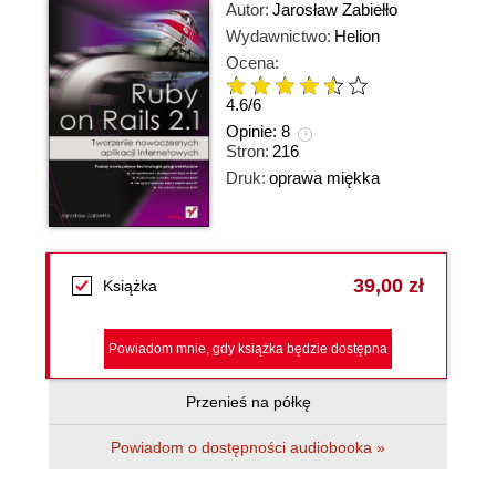
Autor:
Jarosław Zabiełło
Wydawnictwo:
Helion
Ocena:
4.6
/
6
Opinie:
8
Stron:
216
Druk:
oprawa miękka
39,00 zł
Książka
Powiadom mnie, gdy książka będzie dostępna
Przenieś na półkę
Powiadom o dostępności audiobooka »