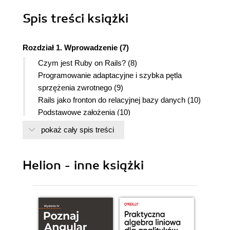
Spis treści
książki
Rozdział 1. Wprowadzenie (7)
Czym jest Ruby on Rails? (8)
Programowanie adaptacyjne i szybka pętla
sprzężenia zwrotnego (9)
Rails jako fronton do relacyjnej bazy danych (10)
Podstawowe założenia (10)
MVC (10)
pokaż cały spis treści
DRY (12)
Konwencja ponad konfiguracją (12)
Prowadzenie za rękę (13)
Helion - inne książki
Magia i konwencje (13)
Instalacja (14)
Ruby (14)
RubyGems (14)
Rails (15)