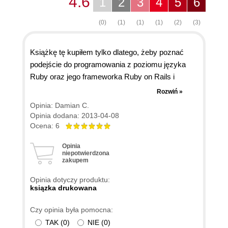
4.6
1
2
3
4
5
6
(0)
(1)
(1)
(1)
(2)
(3)
Książkę tę kupiłem tylko dlatego, żeby poznać
podejście do programowania z poziomu języka
Ruby oraz jego frameworka Ruby on Rails i
jestem zadowolony. Spełniła ona moje
Rozwiń »
oczekiwania w 100%, dlatego daję maksymalną
Opinia: Damian C.
ocenę. Myślę, że dla kogoś, kto wiąże swoją
Opinia dodana: 2013-04-08
przyszłość z Ruby on Rails jest to również trafna
Ocena: 6
pozycja na początek.
Opinia
niepotwierdzona
zakupem
Opinia dotyczy produktu:
ksiązka drukowana
Czy opinia była pomocna:
TAK
(
0
)
NIE
(
0
)