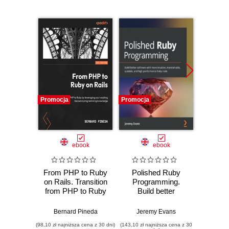
Promocja
Promocja
Promocj
ebook
ebook
From PHP to Ruby
Polished Ruby
Th
on Rails. Transition
Programming.
Wo
from PHP to Ruby
Build better
Devel
by leveraging your
software with more
appli
existing backend
intuitive,
writ
Bernard Pineda
Jeremy Evans
Akshat P
programming
maintainable,
expre
(98,10 zł najniższa cena z 30 dni)
(143,10 zł najniższa cena z 30
(116,10 zł 
knowledge
scalable, and high-
with