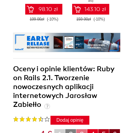
dni)
performance Ruby
Ruby
98.10 zł
143.10 zł
code
109.00zł
(-10%)
159.00zł
(-10%)
129.0
Oceny i opinie klientów: Ruby
on Rails 2.1. Tworzenie
nowoczesnych aplikacji
internetowych Jarosław
Zabiełło
Dodaj opinię