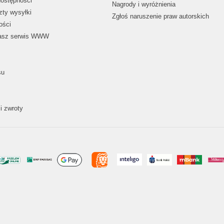
dostępności
Nagrody i wyróżnienia
zty wysyłki
Zgłoś naruszenie praw autorskich
ości
nasz serwis WWW
su
i zwroty