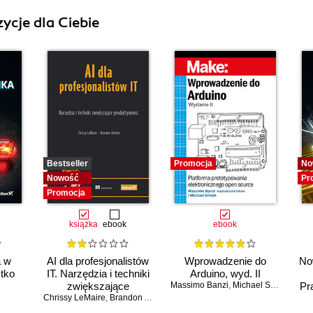
ycje dla Ciebie
Bestseller
Promocja
No
Nowość
Pr
Promocja
książka
ebook
ebook
a w
AI dla profesjonalistów
Wprowadzenie do
No
stko
IT. Narzędzia i techniki
Arduino, wyd. II
zwiększające
Massimo Banzi
,
Michael Shiloh
Pr
Chrissy LeMaire
produktywność
,
Brandon Abshire