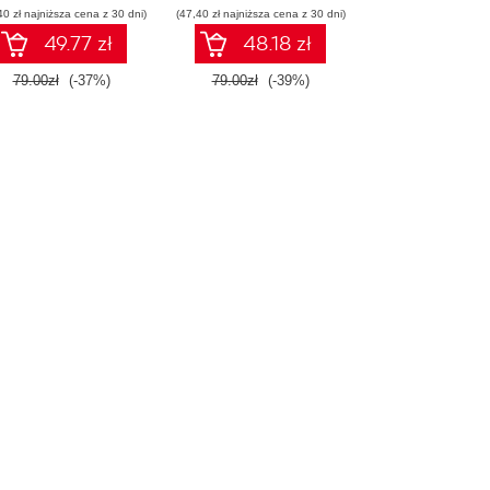
40 zł najniższa cena z 30 dni)
(47,40 zł najniższa cena z 30 dni)
początkujących.
Wydanie II
49.77 zł
48.18 zł
79.00zł
(-37%)
79.00zł
(-39%)