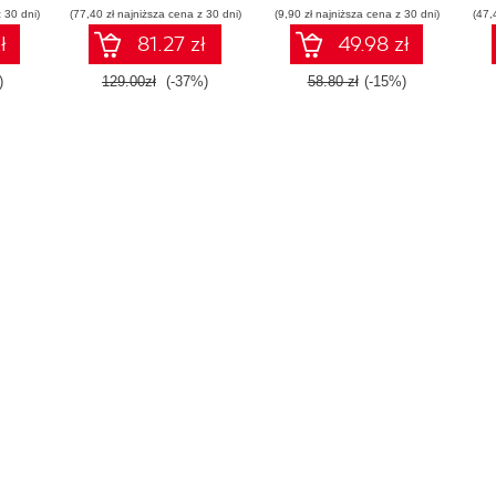
 30 dni)
(77,40 zł najniższa cena z 30 dni)
(9,90 zł najniższa cena z 30 dni)
(47,
ł
81.27 zł
49.98 zł
)
129.00zł
(-37%)
58.80 zł
(-15%)