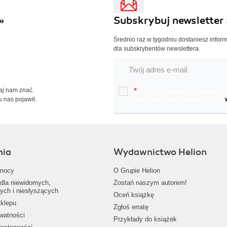
»
Subskrybuj newsletter 
Średnio raz w tygodniu dostaniesz infor
dla subskrybentów newslettera.
Daj nam znać.
*
Chcę otrzymywać na podany e-ma
u nas pojawił.
oraz nowościach wydawniczych.
nia
Wydawnictwo Helion
mocy
O Grupie Helion
dla niewidomych,
Zostań naszym autorem!
ych i niesłyszących
Oceń książkę
klepu
Zgłoś erratę
ywatności
Przykłady do książek