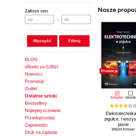
Nasze propoz
Zakres cen
–
Wyczyść
BLOG
eBooki za 0,00zł
Promocja
Nowości
Promocje
Outlet
Ostatnie sztuki
książka
ebook
Bestsellery
Najlepiej oceniane
Elektrotechnik
Przedsprzedaż
pigułce. I wszy
jasne
Zapowiedzi
Witold Krieser
Druk na żądanie