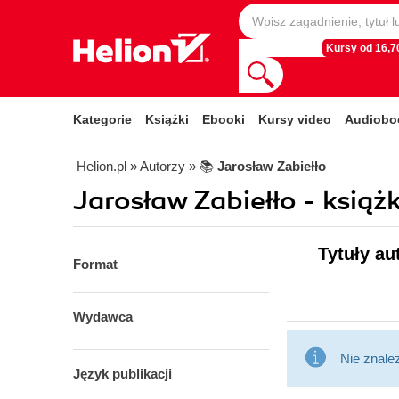
Kursy od 16,70
Kategorie
Książki
Ebooki
Kursy video
Audiobo
Helion.pl
» Autorzy
» 📚
Jarosław Zabiełło
Jarosław Zabiełło - książk
Tytuły au
Format
Wydawca
Nie znale
Język publikacji