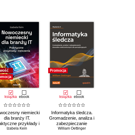
wość
Promocja
omocja
książka
ebook
książka
ebook
woczesny niemiecki
Informatyka śledcza.
dla branży IT.
Gromadzenie, analiza i
aktyczne przykłady i
zabezpieczanie
Izabela Kein
ćwiczenia
William Oettinger
dowodów
elektronicznych dla