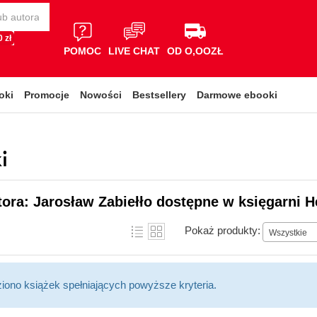
 zł
POMOC
LIVE CHAT
OD O,OOZŁ
oki
Promocje
Nowości
Bestsellery
Darmowe ebooki
i
tora: Jarosław Zabiełło dostępne w księgarni H
Pokaż produkty:
Wszystkie
ziono książek spełniających powyższe kryteria.