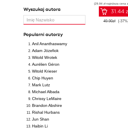
(29,94 zł najniższa cena z
Wyszukaj autora
31.44 z
49.90zł
(-37%
Popularni autorzy
Anil Ananthaswamy
Adam Józefiok
Witold Wrotek
Aurélien Géron
Witold Krieser
Chip Huyen
Mark Lutz
Michael Albada
Chrissy LeMaire
Brandon Abshire
Rishal Hurbans
Jun Shan
Haibin Li