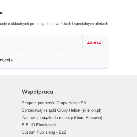
»
macje o aktualnych promocjach, nowościach i specjalnych ofertach
Zapisz
il informacje o zniżkach, promocjach
więcej »
Współpraca
Program partnerski Grupy Helion SA
Sprzedawaj książki Grupy Helion (eHelion.pl)
Zamawiaj książki do recenzji (Biuro Prasowe)
BIBLIO Ebookpoint
Custom Publishing - B2B