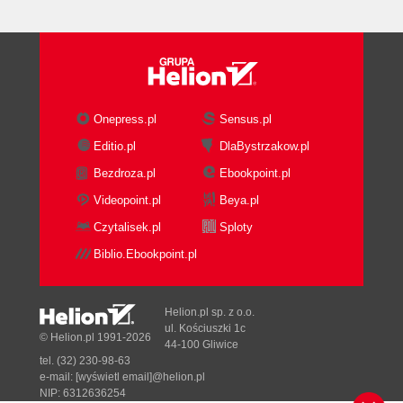
Pamięć dzielona (68)
Mechanizmy synchronizacji
międzyzadaniowej (69)
Rozdział 5. Prosty system pomiarowy czasu
rzeczywistego (73)
Onepress.pl
Sensus.pl
Multimetr METEX 3650CR - dane techniczne (73)
Editio.pl
DlaBystrzakow.pl
Komunikacja z multimetrem (74)
Bezdroza.pl
Ebookpoint.pl
Sterownik portu szeregowego (75)
Moduł obsługi multimetru (78)
Videopoint.pl
Beya.pl
Uwagi końcowe (85)
Czytalisek.pl
Sploty
Rozdział 6. Podsumowanie (87)
Biblio.Ebookpoint.pl
Dodatek A Pełna lista funkcji implementowanych
przez system RTLinux (89)
Helion.pl sp. z o.o.
ul. Kościuszki 1c
© Helion.pl 1991-2026
Funkcje charakterystyczne dla systemu (89)
44-100 Gliwice
Podzbiór funkcji interfejsu POSIX,
tel. (32) 230-98-63
e-mail:
[wyświetl email]@helion.pl
implementowany przez wersję 3.1 (91)
NIP: 6312636254