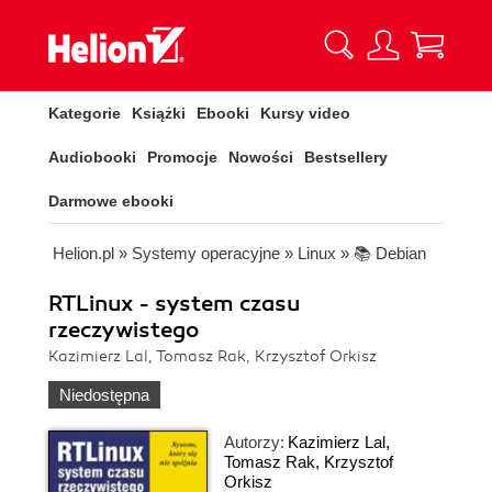
Kategorie
Książki
Ebooki
Kursy video
Audiobooki
Promocje
Nowości
Bestsellery
Darmowe ebooki
Helion.pl
»
Systemy operacyjne
»
Linux
»
📚 Debian
RTLinux - system czasu
rzeczywistego
Kazimierz Lal, Tomasz Rak, Krzysztof Orkisz
Niedostępna
Autorzy:
Kazimierz Lal
,
Tomasz Rak
,
Krzysztof
Orkisz