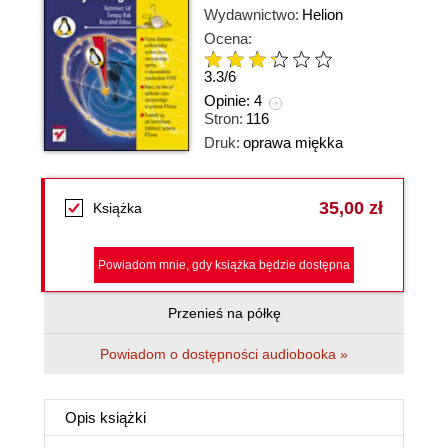
Wydawnictwo:
Helion
Ocena:
3.3
/
6
Opinie:
4
Stron:
116
Druk:
oprawa miękka
35,00 zł
Książka
Powiadom mnie, gdy książka będzie dostępna
Przenieś na półkę
Powiadom o dostępności audiobooka »
Opis
książki