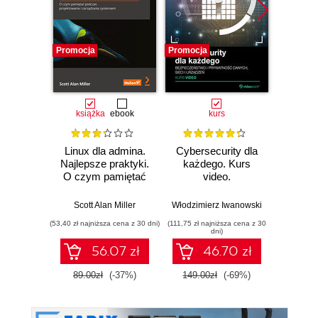
Promocja
Promocja
Promocj
książka
ebook
kurs
ksią
Linux dla admina.
Cybersecurity dla
Kal
Najlepsze praktyki.
każdego. Kurs
Zaaw
O czym pamiętać
video.
testy 
podczas
Bezpieczeństwo i
za
projektowania i
prywatność
narzę
Scott Alan Miller
Włodzimierz Iwanowski
Gle
zarządzania
danych, sieci i
Met
(53,40 zł najniższa cena z 30 dni)
(111,75 zł najniższa cena z 30
(89,40 zł naj
systemami
urządzeń
Airc
dni)
Empire
56.07 zł
46.70 zł
89.00zł
(-37%)
149.00zł
(-69%)
149.0