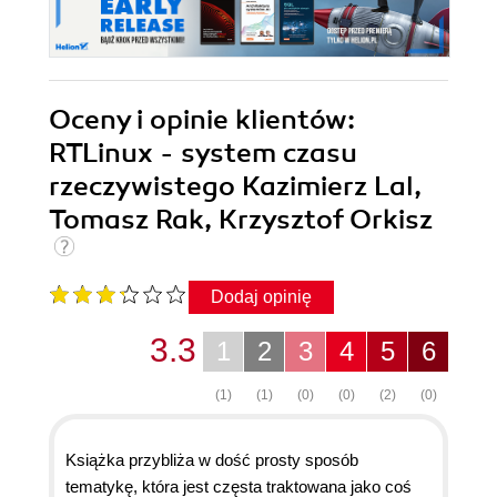
Oceny i opinie klientów:
RTLinux - system czasu
rzeczywistego Kazimierz Lal,
Tomasz Rak, Krzysztof Orkisz
Dodaj opinię
3.3
1
2
3
4
5
6
(1)
(1)
(0)
(0)
(2)
(0)
Książka przybliża w dość prosty sposób
tematykę, która jest częsta traktowana jako coś