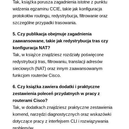
Tak, książka porusza zagadnienia istotne z punktu
Optymalizowanie wartości parametrów
widzenia egzaminu CCIE, takie jak konfiguracja
algorytmu podziału drzewa (91)
protokołów routingu, redystrybucja, filtrowanie oraz
Konfigurowanie mostowania źródłowego (97)
szczególne przypadki trasowania.
Korzystanie wyłącznie z mostowania
źródłowego (97)
5. Czy publikacja obejmuje zagadnienia
Konfigurowanie zdalnego mostowania
zaawansowane, takie jak redystrybucja tras czy
źródłowego (98)
konfiguracja NAT?
Konfigurowanie translacyjnego i
Tak, w książce znajdziesz rozdziały poświęcone
transparentnego trasowania źródłowego
redystrybucji tras, filtrowaniu, translacji adresów
(99)
sieciowych (NAT) oraz innym zaawansowanym
funkcjom routerów Cisco.
Rozdział 3. Trasowanie statyczne (103)
W skrócie (103)
6. Czy książka zawiera dodatki i praktyczne
Algorytm trasowania (104)
zestawienia poleceń przydatnych w pracy z
Rozdział ładunku (106)
routerami Cisco?
Rozwiązania bezpośrednie (107)
Tak, w dodatkach znajdziesz praktyczne zestawienia
Trasowanie podstawowe przy użyciu
komend, narzędzi diagnostycznych oraz wskazówki
interfejsów (107)
dotyczące pracy z interfejsem CLI i rozwiązywania
Konfigurowanie podstawowego trasowania
problemów.