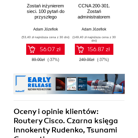
Zostań inżynierem
CCNA 200-301.
Konfig
sieci. 100 pytań do
Zostań
siec
przyszłego
administratorem
urz
sieciowca
sieci
Mikro
komputerowych
zaaw
Adam Józefiok
Adam Józefiok
Łuka
Cisco. Wydanie II
(53,40 zł najniższa cena z 30 dni)
(149,40 zł najniższa cena z 30
(59,40 zł naj
dni)
56.07 zł
156.87 zł
89.00zł
(-37%)
249.00zł
(-37%)
99.0
Oceny i opinie klientów:
Routery Cisco. Czarna księga
Innokenty Rudenko, Tsunami