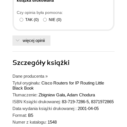
ksiązka drukowana
Czy opinia była pomocna:
TAK
(
0
)
NIE
(
0
)
więcej opinii
Szczegóły
książki
Dane producenta
»
Tytuł oryginału:
Cisco Routers for IP Routing Little
Black Book
Tłumaczenie:
Zbigniew Gała, Adam Chodura
ISBN Książki drukowanej:
83-719-7286-5, 8371972865
Data wydania książki drukowanej :
2001-04-05
Format:
B5
Numer z katalogu:
1548