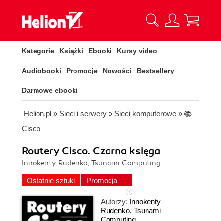
Kategorie
Książki
Ebooki
Kursy video
Audiobooki
Promocje
Nowości
Bestsellery
Darmowe ebooki
Helion.pl
»
Sieci i serwery
»
Sieci komputerowe
»
📚
Cisco
Routery Cisco. Czarna księga
Innokenty Rudenko, Tsunami Computing
Ostatnie sztuki
Promocja
Autorzy:
Innokenty
Rudenko
,
Tsunami
Computing