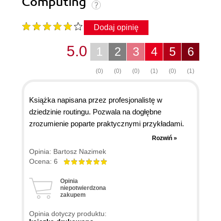
Computing
Dodaj opinię
5.0
1
2
3
4
5
6
(0)
(0)
(0)
(1)
(0)
(1)
Książka napisana przez profesjonalistę w
dziedzinie routingu. Pozwala na dogłębne
zrozumienie poparte praktycznymi przykładami.
Zrozumienie konfiguracji routerów Cisco w
Rozwiń »
praktycznym ich zastosowaniu.
Opinia: Bartosz Nazimek
Polecam tę książkę każdemu kto pragnie
Ocena: 6
zapoznać się z routerami Cisco oraz
Opinia
przystępującym do egzaminów
niepotwierdzona
CCNA,CCNP,CCIE.
zakupem
Opinia dotyczy produktu: