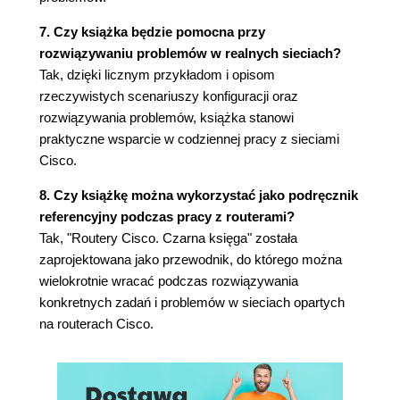
statycznego (108)
7. Czy książka będzie pomocna przy
Korzystanie z metryk w trasowaniu
rozwiązywaniu problemów w realnych sieciach?
statycznym (111)
Tak, dzięki licznym przykładom i opisom
Trasowanie statyczne z wykorzystaniem
rzeczywistych scenariuszy konfiguracji oraz
interfejsu wyjściowego zamiast routera
rozwiązywania problemów, książka stanowi
następnego skoku (114)
praktyczne wsparcie w codziennej pracy z sieciami
Konfigurowanie trasowania bezklasowego
Cisco.
(117)
Konfigurowanie bramy domyślnej w routerze
8. Czy książkę można wykorzystać jako podręcznik
(119)
referencyjny podczas pracy z routerami?
Konfigurowanie tras do poszczególnych
Tak, "Routery Cisco. Czarna księga" została
hostów (120)
zaprojektowana jako przewodnik, do którego można
Konfigurowanie równomiernego rozdziału
wielokrotnie wracać podczas rozwiązywania
natężenia przy użyciu trasowania
konkretnych zadań i problemów w sieciach opartych
statycznego (120)
na routerach Cisco.
Konfigurowanie nierównomiernego rozdziału
natężenia przy użyciu trasowania
statycznego (124)