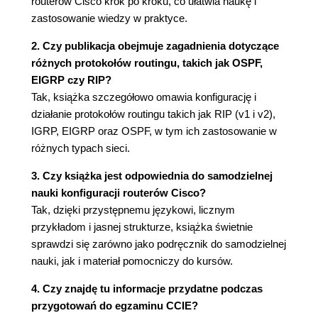
routerów Cisco krok po kroku, co ułatwia naukę i
Mostowanie transparentne (69)
zastosowanie wiedzy w praktyce.
Algorytm podziału drzewa (70)
Mostowanie źródłowe (73)
2. Czy publikacja obejmuje zagadnienia dotyczące
Rozwiązania bezpośrednie (76)
różnych protokołów routingu, takich jak OSPF,
Konfigurowanie mostowania transparentnego
EIGRP czy RIP?
(76)
Tak, książka szczegółowo omawia konfigurację i
Jedna grupa mostu na jednym routerze
działanie protokołów routingu takich jak RIP (v1 i v2),
(77)
IGRP, EIGRP oraz OSPF, w tym ich zastosowanie w
Wiele grup mostu (79)
różnych typach sieci.
Konfigurowanie mostowania transparentnego
3. Czy książka jest odpowiednia do samodzielnej
w sieciach różnego typu (81)
nauki konfiguracji routerów Cisco?
Mostowanie przy użyciu HDLC (81)
Tak, dzięki przystępnemu językowi, licznym
Mostowanie przy użyciu Frame Relay
przykładom i jasnej strukturze, książka świetnie
(83)
sprawdzi się zarówno jako podręcznik do samodzielnej
Mostowanie na łączach ISDN (85)
nauki, jak i materiał pomocniczy do kursów.
Konfigurowanie jednoczesnego
mostowania i trasowania (88)
4. Czy znajdę tu informacje przydatne podczas
Konfigurowanie zintegrowanego
przygotowań do egzaminu CCIE?
trasowania i mostowania (89)