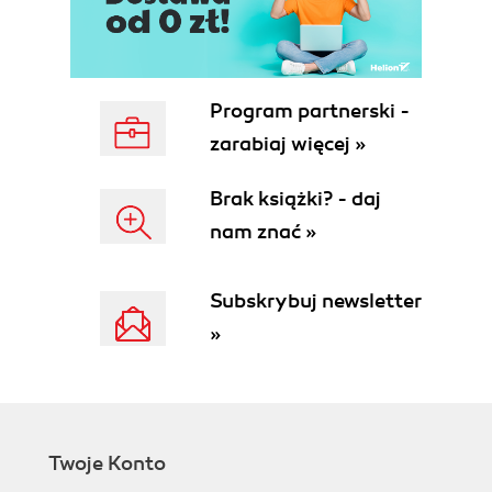
Rozdział 4. Trasowanie dynamiczne: protokoły
trasowania na podstawie wektora odległości (129)
W skrócie (130)
Algorytm wektora odległości (131)
Program partnerski -
Udoskonalenia algorytmów wektora
zarabiaj więcej »
odległości: rozszczepiony horyzont,
przytrzymywanie oraz aktualizacje
Brak książki? - daj
wywoływane (133)
nam znać »
Rozszczepiony horyzont (134)
Przytrzymywanie (135)
Aktualizacje wywoływane (135)
Subskrybuj newsletter
Odległość administracyjna (136)
»
Protokoły trasowania klasowego i
bezklasowego (137)
Rozwiązania bezpośrednie (138)
Konfigurowanie protokołów trasowania
klasowego (139)
Twoje Konto
Konfigurowanie protokołu RIP (139)