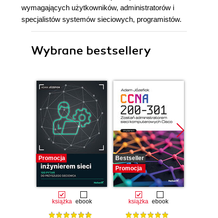
wymagających użytkowników, administratorów i
specjalistów systemów sieciowych, programistów.
Wybrane bestsellery
Promocja
Bestseller
Promocj
Promocja
książka
ebook
książka
ebook
ksią