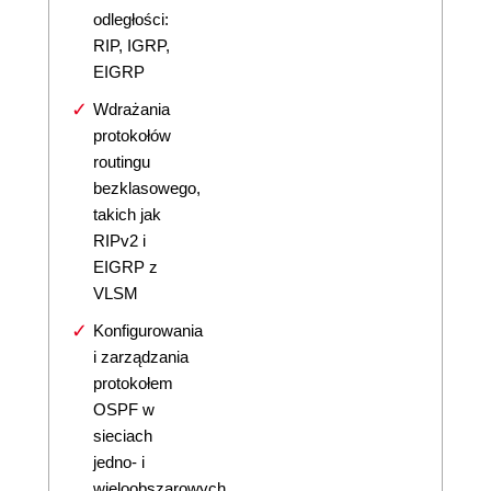
odległości:
RIP, IGRP,
EIGRP
Wdrażania
protokołów
routingu
bezklasowego,
takich jak
RIPv2 i
EIGRP z
VLSM
Konfigurowania
i zarządzania
protokołem
OSPF w
sieciach
jedno- i
wieloobszarowych,