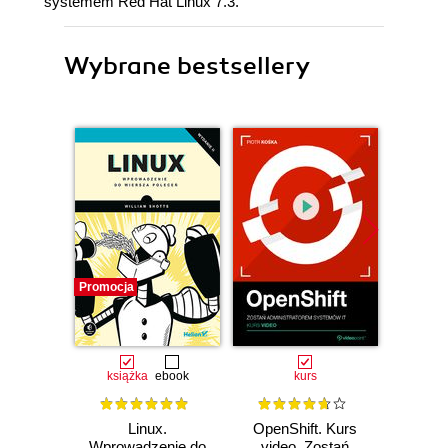
systemem Red Hat Linux 7.3.
Wybrane bestsellery
Promocja
Promocj
książka
ebook
kurs
ksią
Linux.
OpenShift. Kurs
Genia
Wprowadzenie do
video. Zostań
powłok