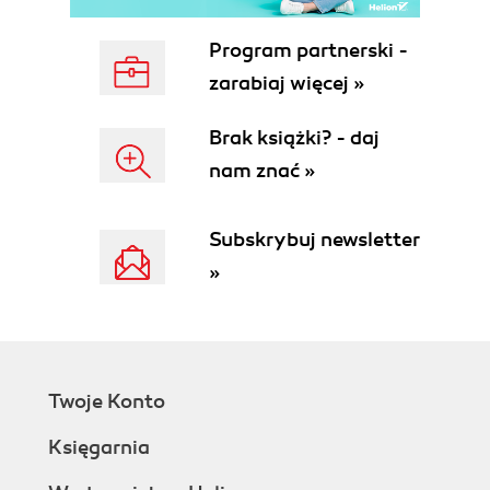
Zasoby (69)
Rozdział 4. Konfiguracja systemu (71)
Program partnerski -
Konfiguracja myszy i klawiatury (71)
zarabiaj więcej »
Konfiguracja karty graficznej i monitora (75)
Konfiguracja karty dźwiękowej (77)
Brak książki? - daj
Wykrywanie i konfiguracja modemu (78)
nam znać »
Zarządzanie energią (82)
Zarządzanie urządzeniami PCMCIA (83)
Zasoby (85)
Subskrybuj newsletter
Rozdział 5. Pierwsze kroki w Linuksie (87)
»
Filozofia Linuksa (87)
Organizacja plików (88)
Korzystanie z konsoli tekstowej (90)
Korzystanie z klawiatury (91)
Poruszanie się w systemie plików (92)
Twoje Konto
Zarządzanie plikami (93)
Księgarnia
Wprowadzenie do edytorów tekstu (95)
Wprowadzenie do edytora vi (95)