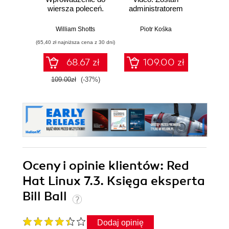
wiersza poleceń.
administratorem
rozw
Wydanie II
systemów IT
syste
macO
William Shotts
Piotr Kośka
Dave Tay
(65,40 zł najniższa cena z 30 dni)
(33,50 zł naj
68.67 zł
109.00 zł
109.00zł
(-37%)
67.0
Oceny i opinie klientów: Red
Hat Linux 7.3. Księga eksperta
Bill Ball
Dodaj opinię