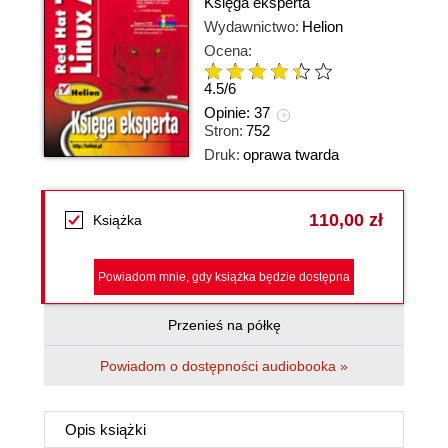
Księga eksperta
Wydawnictwo:
Helion
Ocena:
4.5
/
6
Opinie:
37
Stron:
752
Druk:
oprawa twarda
110,00 zł
Książka
Powiadom mnie, gdy książka będzie dostępna
Przenieś na półkę
Powiadom o dostępności audiobooka »
Opis
książki