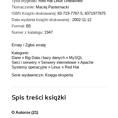
Tytuł oryginału:
Red Hat Linux Unleashed
Tłumaczenie:
Maciej Pasternacki
ISBN Książki drukowanej:
83-719-7787-5, 8371977875
Data wydania książki drukowanej :
2002-11-12
Format:
B5
Numer z katalogu:
1947
Erraty
/
Zgłoś erratę
Kategorie:
Dane
»
Big Data i bazy danych
»
MySQL
Sieci i serwery
»
Serwery internetowe
»
Apache
Systemy operacyjne
»
Linux
»
Red Hat
Serie wydawnicze:
Księga eksperta
Spis treści
książki
O Autorze (21)