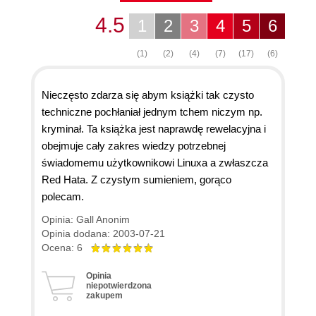
4.5
1
2
3
4
5
6
(1)
(2)
(4)
(7)
(17)
(6)
Nieczęsto zdarza się abym książki tak czysto
techniczne pochłaniał jednym tchem niczym np.
kryminał. Ta książka jest naprawdę rewelacyjna i
obejmuje cały zakres wiedzy potrzebnej
świadomemu użytkownikowi Linuxa a zwłaszcza
Red Hata. Z czystym sumieniem, gorąco
polecam.
Opinia: Gall Anonim
Opinia dodana: 2003-07-21
Ocena: 6
Opinia
niepotwierdzona
zakupem