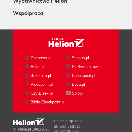
Wydawnictwo Helion
Wprowadzenie do edytora emacs (96)
Praca jako root (97)
Współpraca
Uprawnienia (98)
Dokumentacja (101)
Zasoby (101)
Rozdział 6. X Window System (103)
Podstawowe pojęcia X (104)
Przegląd XFree86 (104)
Onepress.pl
Sensus.pl
Plik XF86Config-4 (106)
Editio.pl
DlaBystrzakow.pl
Konfiguracja X (109)
Bezdroza.pl
Ebookpoint.pl
Program xf86cfg (109)
Program Xconfigurator (110)
Videopoint.pl
Beya.pl
Program xf86config (115)
Czytalisek.pl
Sploty
Uruchamianie X (126)
Biblio.Ebookpoint.pl
Konfiguracja gdm (127)
Konfiguracja kdm (128)
Konfiguracja xdm (128)
Helion.pl sp. z o.o.
Użycie polecenia startx (129)
ul. Kościuszki 1c
© Helion.pl 1991-2026
44-100 Gliwice