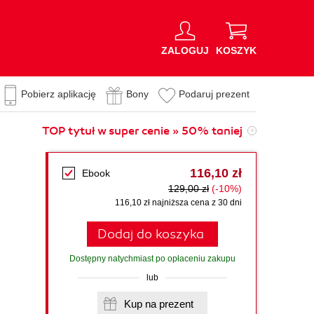
ZALOGUJ
KOSZYK
Pobierz aplikację
Bony
Podaruj prezent
TOP tytuł w super cenie » 50% taniej
116,10 zł
Ebook
129,00 zł
(-10%)
116,10 zł najniższa cena z 30 dni
Dodaj do koszyka
Dostępny natychmiast po opłaceniu zakupu
lub
Kup na prezent