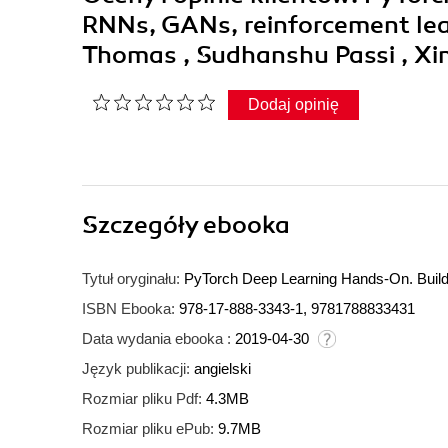
RNNs, GANs, reinforcement lear
Thomas , Sudhanshu Passi , Xi
Dodaj opinię
Szczegóły
ebooka
Tytuł oryginału:
PyTorch Deep Learning Hands-On. Build
ISBN Ebooka:
978-17-888-3343-1, 9781788833431
Data wydania ebooka :
2019-04-30
Język publikacji:
angielski
Rozmiar pliku Pdf:
4.3MB
Rozmiar pliku ePub:
9.7MB