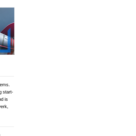
tems.
 start-
d is
werk,
g