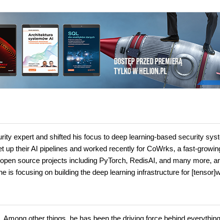
rity expert and shifted his focus to deep learning-based security sys
 up their AI pipelines and worked recently for CoWrks, a fast-growing
l open source projects including PyTorch, RedisAI, and many more, an
e is focusing on building the deep learning infrastructure for [tensor]
Among other things, he has been the driving force behind everythin