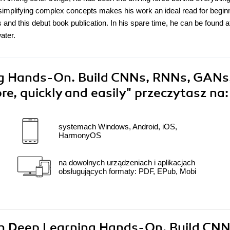
 simplifying complex concepts makes his work an ideal read for begin
 and this debut book publication. In his spare time, he can be found a
ater.
g Hands-On. Build CNNs, RNNs, GANs
re, quickly and easily"
przeczytasz na:
systemach Windows, Android, iOS,
HarmonyOS
na dowolnych urządzeniach i aplikacjach
obsługujących formaty: PDF, EPub, Mobi
rch Deep Learning Hands-On. Build CNN