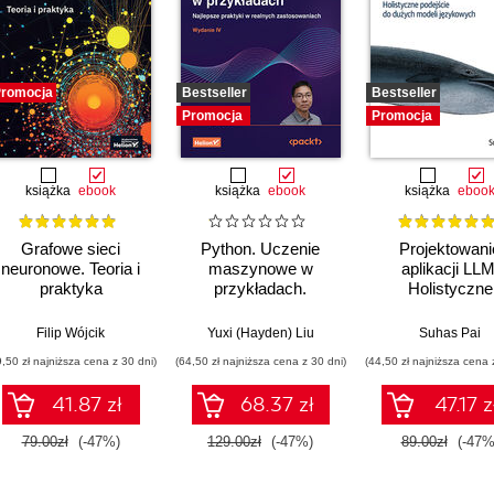
romocja
Bestseller
Bestseller
Promocja
Promocja
książka
ebook
książka
ebook
książka
eboo
Grafowe sieci
Python. Uczenie
Projektowani
neuronowe. Teoria i
maszynowe w
aplikacji LLM
praktyka
przykładach.
Holistyczne
Najlepsze praktyki w
podejście do du
realnych
modeli języko
Filip Wójcik
Yuxi (Hayden) Liu
Suhas Pai
zastosowaniach.
9,50 zł najniższa cena z 30 dni)
(64,50 zł najniższa cena z 30 dni)
(44,50 zł najniższa cena 
Wydanie IV
41.87 zł
68.37 zł
47.17 z
79.00zł
(-47%)
129.00zł
(-47%)
89.00zł
(-47%