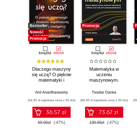
Bestseller
Promocja
P
Nowość
Promocja
książka
ebook
książka
ebook
Dlaczego maszyny
Matematyka w
się uczą? O pięknie
uczeniu
matematyki i
maszynowym.
działaniu
Opanuj algebrę
współczesnej
liniową, rachunek
Anil Ananthaswamy
Tivadar Danka
sztucznej inteligencji
różniczkowy i
(34,50 zł najniższa cena z 30 dni)
(69,50 zł najniższa cena z 30 dni)
(3
całkowy oraz
rachunek
36.57 zł
73.67 zł
prawdopodobieństwa
69.00zł
(-47%)
139.00zł
(-47%)