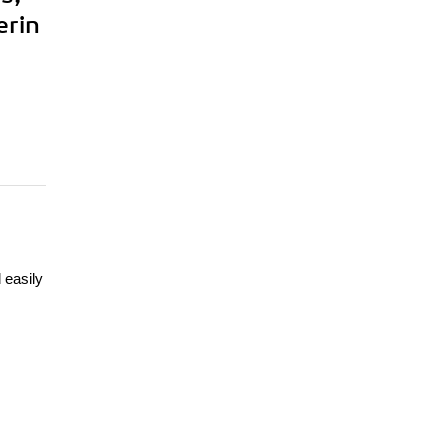
erin
 easily