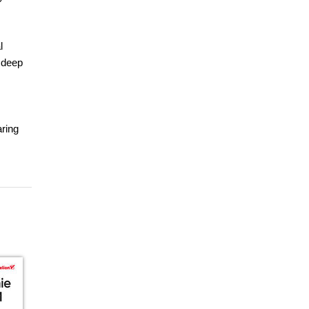
l
 deep
aring