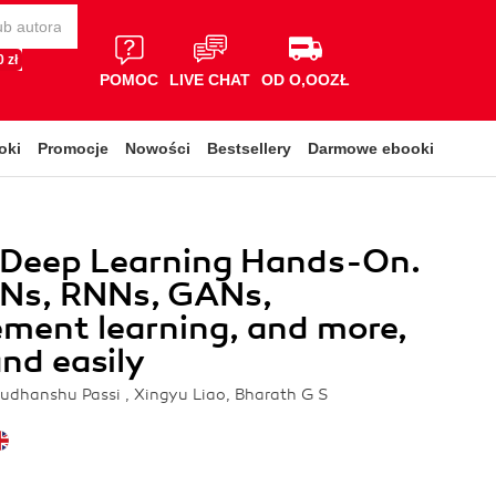
 zł
POMOC
LIVE CHAT
OD O,OOZŁ
oki
Promocje
Nowości
Bestsellery
Darmowe ebooki
 Deep Learning Hands-On.
NNs, RNNs, GANs,
ement learning, and more,
and easily
udhanshu Passi , Xingyu Liao, Bharath G S