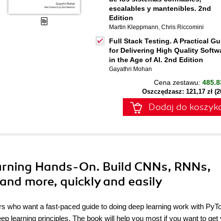
escalables y mantenibles. 2nd
Edition
Martin Kleppmann
,
Chris Riccomini
Full Stack Testing. A Practical Gu
for Delivering High Quality Softw
in the Age of AI. 2nd Edition
Gayathri Mohan
Cena zestawu:
485.8
Oszczędzasz: 121,17 zł (
Dodaj do koszyk
arning Hands-On. Build CNNs, RNNs,
and more, quickly and easily
 who want a fast-paced guide to doing deep learning work with PyTor
p learning principles. The book will help you most if you want to get