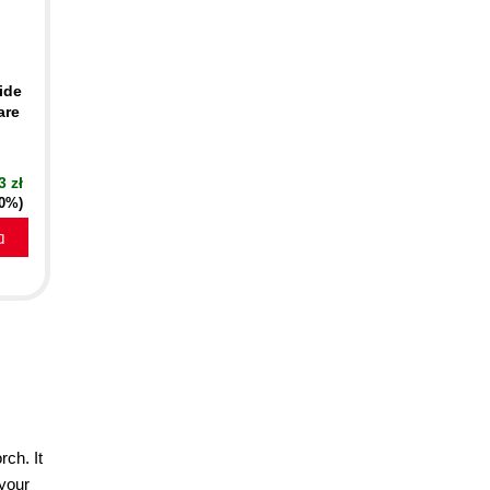
ide
are
3 zł
20%)
a
ch. It
 your