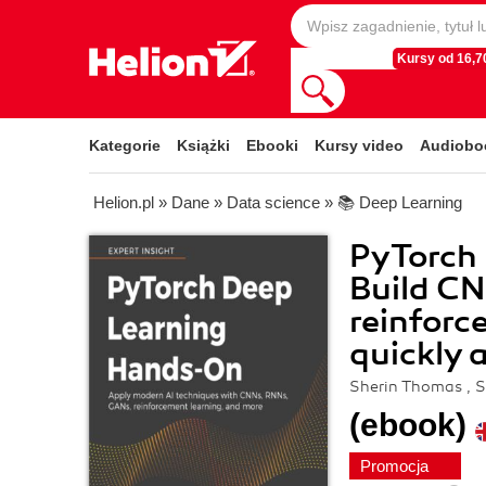
Kursy od 16,70
Kategorie
Książki
Ebooki
Kursy video
Audiobo
Helion.pl
»
Dane
»
Data science
»
📚 Deep Learning
PyTorch
Build C
reinforc
quickly 
Sherin Thomas , S
(ebook)
Promocja