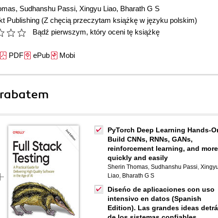
homas
,
Sudhanshu Passi
,
Xingyu Liao
,
Bharath G S
t Publishing
(Z chęcią przeczytam książkę w języku polskim)
Bądź pierwszym, który oceni tę książkę
PDF
ePub
Mobi
 rabatem
PyTorch Deep Learning Hands-O
Build CNNs, RNNs, GANs,
reinforcement learning, and more
quickly and easily
Sherin Thomas
,
Sudhanshu Passi
,
Xingy
Liao
,
Bharath G S
Diseńo de aplicaciones con uso
intensivo en datos (Spanish
Edition). Las grandes ideas detr
de los sistemas confiables,