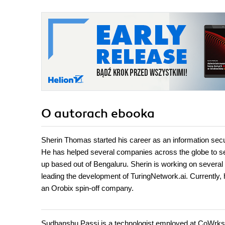
O autorach
ebooka
Sherin Thomas started his career as an information secu
He has helped several companies across the globe to set
up based out of Bengaluru. Sherin is working on severa
leading the development of TuringNetwork.ai. Currently, h
an Orobix spin-off company.
Sudhanshu Passi is a technologist employed at CoWrks. 