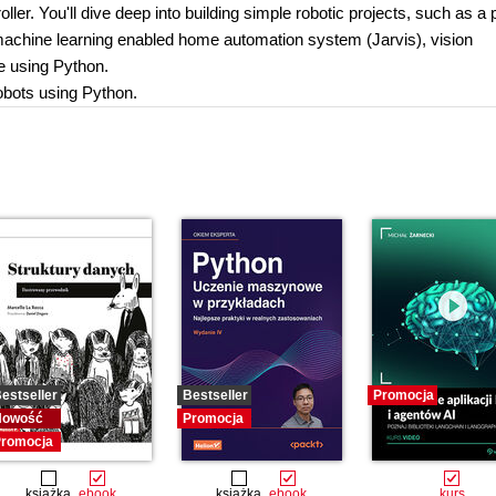
ler. You'll dive deep into building simple robotic projects, such as a 
machine learning enabled home automation system (Jarvis), vision
e using Python.
robots using Python.
estseller
Bestseller
Promocja
Nowość
Promocja
romocja
książka
ebook
książka
ebook
kurs