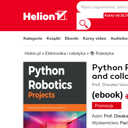
Kursy od 16,70
Kategorie
Książki
Ebooki
Kursy video
Audiobo
Helion.pl
»
Elektronika i robotyka
»
📚 Robotyka
Python R
and coll
Prof. Diwakar Vai
(ebook)
Promocja
Autor:
Prof. Diwaka
Wydawnictwo:
Pack