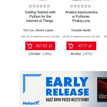
Getting Started with
Analiza bayesowska
Python for the
w Pythonie.
Internet of Things.
Praktyczny
Leverage the full
przewodnik po
potential of Python to
modelowaniu
Tim Cox
,
Steven Lawrence Fernandes
Osvaldo Martin
,
Sai Yamanoor
,
Srihari Y
prototype and build
probabilistycznym.
(161,10 zł najniższa cena z 30 dni)
(44,50 zł najniższa cena z 30 dni)
(3
IoT projects using the
Wydanie III
Raspberry Pi
161.10 zł
47.17 zł
179.00zł
(-10%)
89.00zł
(-47%)