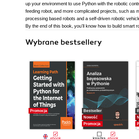
up your environment to use Python with the robotic control
feeding robot, and more complicated projects, such as 
processing based robots and a self-driven robotic vehicl
By the end of this book, you'll know how to build smart 
Wybrane bestsellery
Promocja
Bestseller
B
Nowość
Promocja
P
ebook
książka
ebook