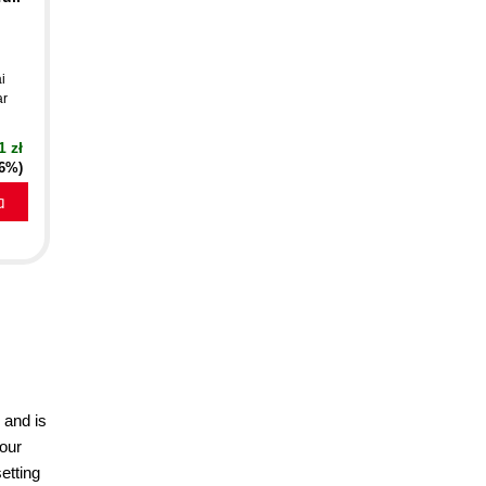
i
ar
1 zł
16%)
a
 and is
 our
etting