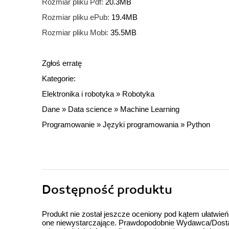
Rozmiar pliku Pdf:
20.3MB
Rozmiar pliku ePub:
19.4MB
Rozmiar pliku Mobi:
35.5MB
Zgłoś erratę
Kategorie:
Elektronika i robotyka
»
Robotyka
Dane
»
Data science
»
Machine Learning
Programowanie
»
Języki programowania
»
Python
Dostępność produktu
Produkt nie został jeszcze oceniony pod kątem ułatwień
one niewystarczające. Prawdopodobnie Wydawca/Dostawc