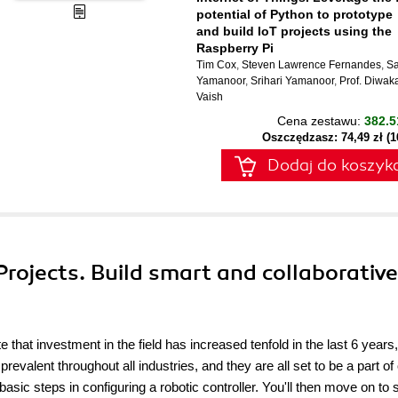
potential of Python to prototype
and build IoT projects using the
Raspberry Pi
Tim Cox
,
Steven Lawrence Fernandes
,
Sa
Yamanoor
,
Srihari Yamanoor
,
Prof. Diwak
Vaish
Cena zestawu:
382.5
Oszczędzasz: 74,49 zł (
Dodaj do koszyk
Projects. Build smart and collaborative
e that investment in the field has increased tenfold in the last 6 years,
evalent throughout all industries, and they are all set to be a part of
basic steps in configuring a robotic controller. You'll then move on to s