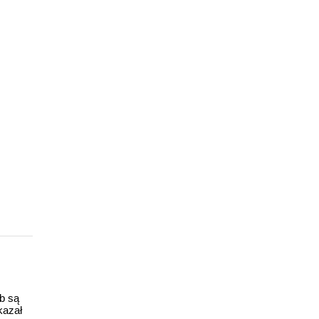
ub są
kazał