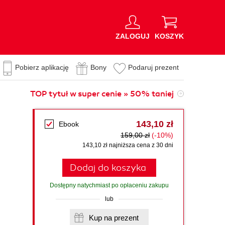
ZALOGUJ
KOSZYK
Pobierz aplikację
Bony
Podaruj prezent
TOP tytuł w super cenie » 50% taniej
143,10 zł
Ebook
159,00 zł
(-10%)
143,10 zł najniższa cena z 30 dni
Dodaj do koszyka
Dostępny natychmiast po opłaceniu zakupu
lub
Kup na prezent