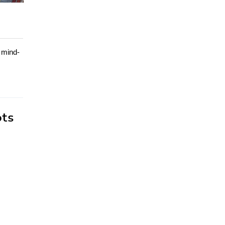
t mind-
ots