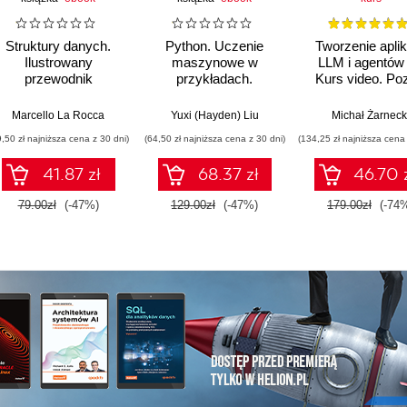
Struktury danych.
Python. Uczenie
Tworzenie aplik
Ilustrowany
maszynowe w
LLM i agentów 
przewodnik
przykładach.
Kurs video. Po
Najlepsze praktyki w
biblioteki LangCh
realnych
LangGraph
amanoor
Marcello La Rocca
,
Prof. Diwakar Vaish
Yuxi (Hayden) Liu
Michał Żarneck
zastosowaniach.
9,50 zł najniższa cena z 30 dni)
(64,50 zł najniższa cena z 30 dni)
(134,25 zł najniższa cena 
Wydanie IV
41.87 zł
68.37 zł
46.70 
79.00zł
(-47%)
129.00zł
(-47%)
179.00zł
(-74