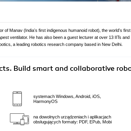
or of Manav (India's first indigenous humanoid robot), the world's firs
apest ventilator. He has also been a guest lecturer at over 13 IITs and
Robotics, a leading robotics research company based in New Delhi.
ts. Build smart and collaborative rob
systemach Windows, Android, iOS,
HarmonyOS
na dowolnych urządzeniach i aplikacjach
obsługujących formaty: PDF, EPub, Mobi