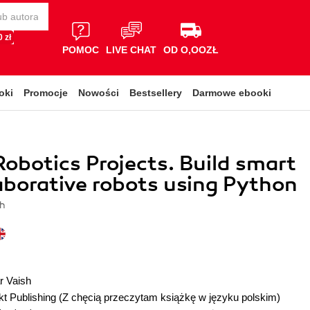
 zł
POMOC
LIVE CHAT
OD O,OOZŁ
oki
Promocje
Nowości
Bestsellery
Darmowe ebooki
obotics Projects. Build smart
aborative robots using Python
sh
r Vaish
t Publishing
(Z chęcią przeczytam książkę w języku polskim)