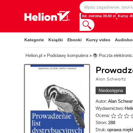
Inż. zwrotna 39,90 zł
Kursy -
Kategorie
Książki
Ebooki
Kursy video
Audiobo
Helion.pl
»
Podstawy komputera
»
📚 Poczta elektroni
Prowadze
Alan Schwartz
Niedostępna
Autor:
Alan Schwar
Wydawnictwo:
Heli
Ocena:
Stron:
288
Druk:
oprawa mięk