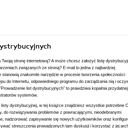
 dystrybucyjnych
Twoją stronę internetową? A może chcesz założyć listę dystrybucyj
zeniach związanych ze stroną? E-mail to jedna z najbardziej
ne stanowią znakomite narzędzie w procesie tworzenia społeczności
tępu do Internetu, odpowiedniego programu do zarządzania nią i oczy
 "Prowadzenie list dystrybucyjnych" to prawdziwa kopalnia przydatnej
istratorów systemów.
 listy dystrybucyjnej, w tej książce znajdziesz wszystkie potrzebne C
sty, do rozwiązywania problemów z powracającymi, nieodebranymi
ne, nadzorować zapisywanie się nowych użytkowników oraz konfigu
ymywać streszczenia prowadzonych tam dyskusji i korzystać z jej arc