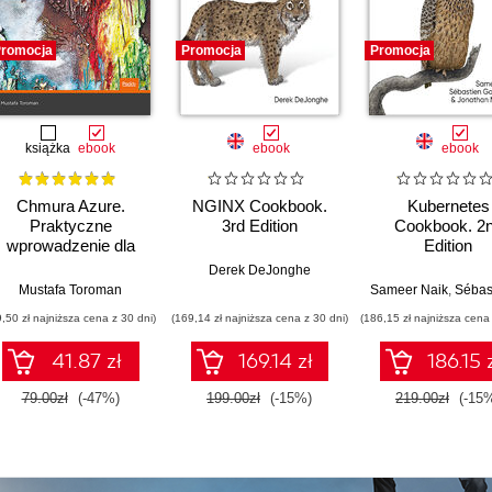
romocja
Promocja
Promocja
książka
ebook
ebook
ebook
Chmura Azure.
NGINX Cookbook.
Kubernetes
Praktyczne
3rd Edition
Cookbook. 2
wprowadzenie dla
Edition
administratora.
Derek DeJonghe
Implementacja,
Mustafa Toroman
Sameer Naik
,
Sébastien Go
monitorowanie i
9,50 zł najniższa cena z 30 dni)
(169,14 zł najniższa cena z 30 dni)
(186,15 zł najniższa cena 
zarządzanie
ważnymi usługami i
41.87 zł
169.14 zł
186.15 
komponentami
IaaS/PaaS
79.00zł
(-47%)
199.00zł
(-15%)
219.00zł
(-15