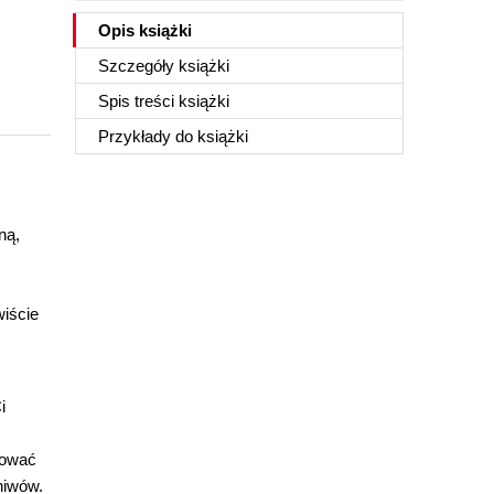
Opis
książki
Szczegóły
książki
Spis treści
książki
Przykłady do
książki
ną,
wiście
i
rować
hiwów.