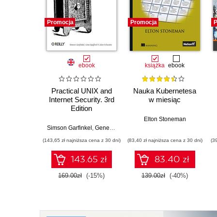
Promocja
Promocja
P
ebook
książka
ebook
Practical UNIX and
Nauka Kubernetesa
Internet Security. 3rd
w miesiąc
Edition
Elton Stoneman
Simson Garfinkel
,
Gene Spafford
,
Alan Schwartz
(143,65 zł najniższa cena z 30 dni)
(83,40 zł najniższa cena z 30 dni)
(3
143.65 zł
83.40 zł
169.00zł
(-15%)
139.00zł
(-40%)