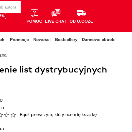
65%
POMOC
LIVE CHAT
OD O,OOZŁ
oki
Promocje
Nowości
Bestsellery
Darmowe ebooki
czna
nie list dystrybucyjnych
tz
on
Bądź pierwszym, który oceni tę książkę
ka