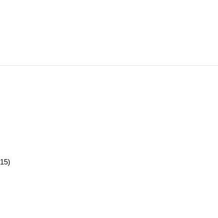
15)
ystrybucyjnymi (25)