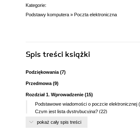
Kategorie:
Podstawy komputera
»
Poczta elektroniczna
Spis treści
książki
Podziękowania (7)
Przedmowa (9)
Rozdział 1. Wprowadzenie (15)
Podstawowe wiadomości o poczcie elektronicznej (
Czym jest lista dystrybucyjna? (22)
Korzystanie z programów zarządzających listami d
pokaż cały spis treści
Rozdział 2. Projektowanie listy dystrybucyjnej (29)
Dramatis Personae (29)