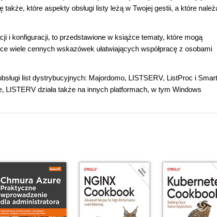
także, które aspekty obsługi listy leżą w Twojej gestii, a które należ
i i konfiguracji, to przedstawione w książce tematy, które mogą
iążce wiele cennych wskazówek ułatwiających współpracę z osobami
bsługi list dystrybucyjnych: Majordomo, LISTSERV, ListProc i Smart
ie, LISTERV działa także na innych platformach, w tym Windows