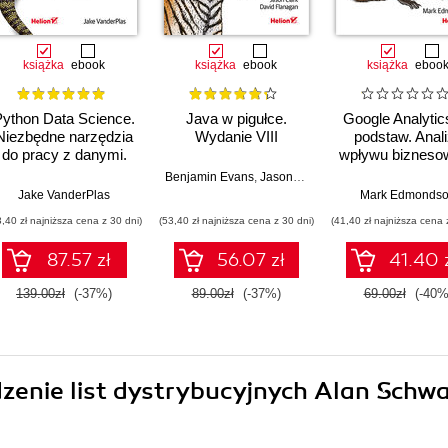
książka
ebook
książka
ebook
książka
eboo
Python Data Science.
Java w pigułce.
Google Analytic
Niezbędne narzędzia
Wydanie VIII
podstaw. Anal
do pracy z danymi.
wpływu bizneso
Wydanie II
i wyznaczani
Benjamin Evans
,
Jason Clark
,
David Flanagan
trendów
Jake VanderPlas
Mark Edmonds
3,40 zł najniższa cena z 30 dni)
(53,40 zł najniższa cena z 30 dni)
(41,40 zł najniższa cena 
87.57 zł
56.07 zł
41.40 
139.00zł
(-37%)
89.00zł
(-37%)
69.00zł
(-40%
dzenie list dystrybucyjnych Alan Schw