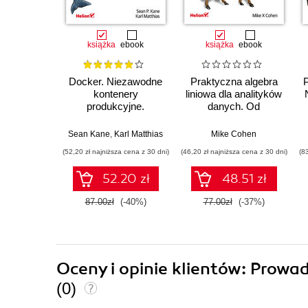
książka
ebook
książka
ebook
Docker. Niezawodne
Praktyczna algebra
kontenery
liniowa dla analityków
produkcyjne.
danych. Od
Praktyczne
podstawowych
zastosowania.
koncepcji do
Sean Kane
,
Karl Matthias
Mike Cohen
Wydanie III
użytecznych aplikacji
(52,20 zł najniższa cena z 30 dni)
(46,20 zł najniższa cena z 30 dni)
(8
w Pythonie
52.20 zł
48.51 zł
87.00zł
(-40%)
77.00zł
(-37%)
Oceny i opinie klientów: Prowa
(0)