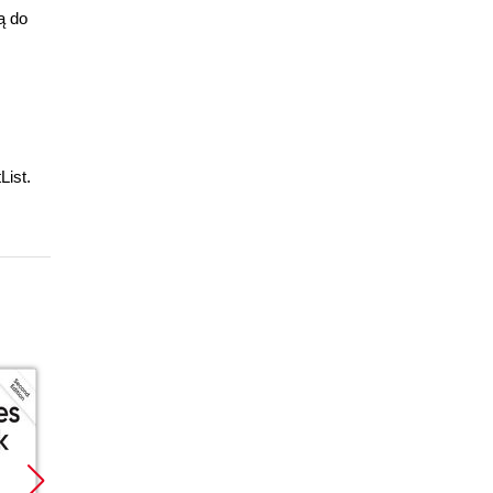
ą do
List.