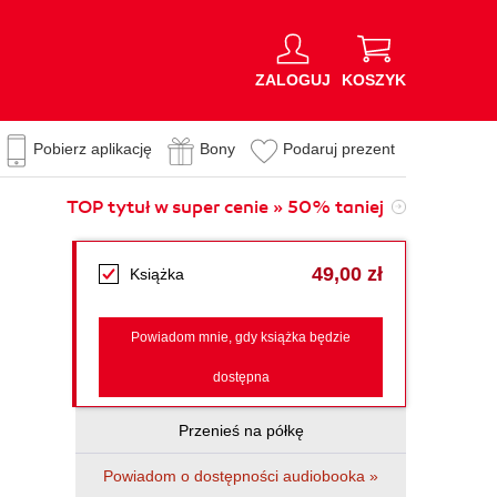
ZALOGUJ
KOSZYK
Pobierz aplikację
Bony
Podaruj prezent
TOP tytuł w super cenie » 50% taniej
49,00 zł
Książka
Powiadom mnie, gdy książka będzie
dostępna
Przenieś na półkę
Powiadom o dostępności audiobooka »