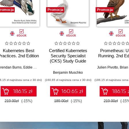
romocja
Promocja
Promocja
ebook
ebook
ebook
Kubernetes Best
Certified Kubernetes
Prometheus: U
ractices. 2nd Edition
Security Specialist
Running. 2nd Ed
(CKS) Study Guide
rendan Burns
,
Eddie Villalba
,
Dave Strebel
Julien Pivotto
,
Brian 
,
Jonathan Michaux
Benjamin Muschko
6,15 zł najniższa cena z 30 dni)
(160,65 zł najniższa cena z 30 dni)
(186,15 zł najniższa cena 
186.15 zł
160.65 zł
186.15 
219.00zł
(-15%)
189.00zł
(-15%)
219.00zł
(-15