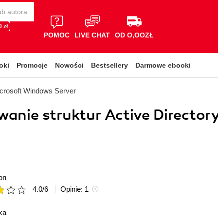
 zł
POMOC
LIVE CHAT
OD O,OOZŁ
oki
Promocje
Nowości
Bestsellery
Darmowe ebooki
crosoft Windows Server
wanie struktur Active Director
on
4.0
/
6
Opinie:
1
ka