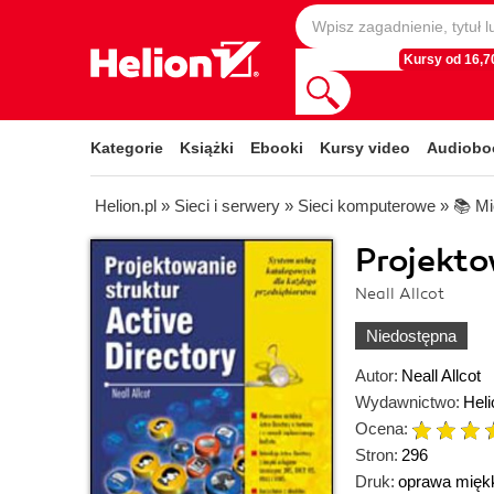
Kursy od 16,70
Kategorie
Książki
Ebooki
Kursy video
Audiobo
Helion.pl
»
Sieci i serwery
»
Sieci komputerowe
»
📚 Mi
Projekto
Neall Allcot
Niedostępna
Autor:
Neall Allcot
Wydawnictwo:
Heli
Ocena:
Stron:
296
Druk:
oprawa mięk