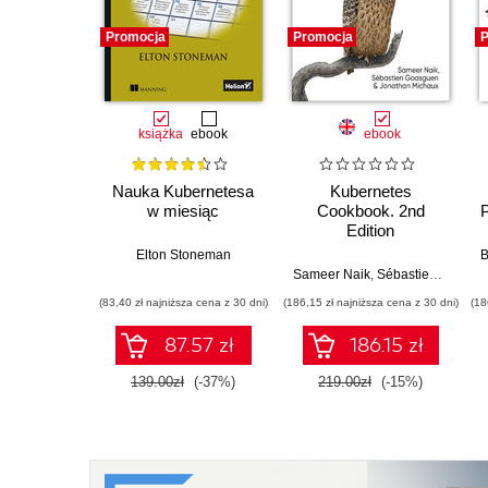
Promocja
Promocja
P
książka
ebook
ebook
Nauka Kubernetesa
Kubernetes
w miesiąc
Cookbook. 2nd
P
Edition
Elton Stoneman
B
Sameer Naik
,
Sébastien Goasguen
(83,40 zł najniższa cena z 30 dni)
(186,15 zł najniższa cena z 30 dni)
(18
87.57 zł
186.15 zł
139.00zł
(-37%)
219.00zł
(-15%)