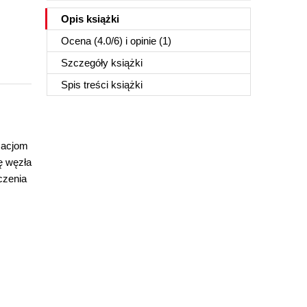
Opis
książki
Ocena (
4.0
/
6
) i opinie (1)
Szczegóły
książki
Spis treści
książki
zacjom
ę węzła
czenia