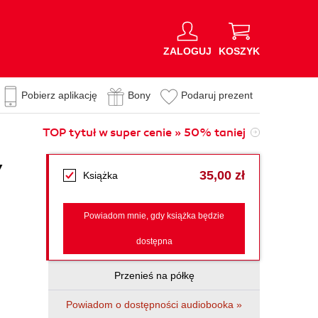
ZALOGUJ
KOSZYK
Pobierz aplikację
Bony
Podaruj prezent
TOP tytuł w super cenie » 50% taniej
y
35,00 zł
Książka
Powiadom mnie, gdy książka będzie
dostępna
Przenieś na półkę
Powiadom o dostępności audiobooka »