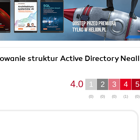
towanie struktur Active Directory Neall
4.0
1
2
3
4
5
(0)
(0)
(0)
(1)
(0)