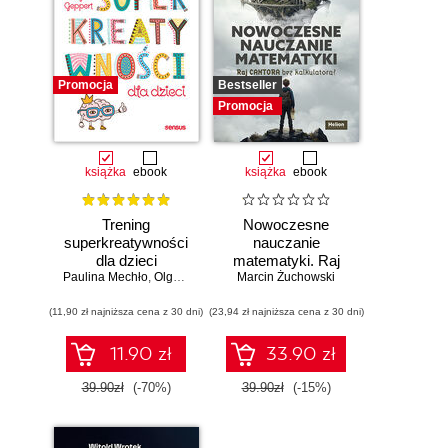
Promocja
Bestseller
Promocja
książka
ebook
książka
ebook
Trening
Nowoczesne
superkreatywności
nauczanie
dla dzieci
matematyki. Raj
Paulina Mechło
,
Olga Geppert
Marcin Żuchowski
Cantora bez
kalkulatora?
(11,90 zł najniższa cena z 30 dni)
(23,94 zł najniższa cena z 30 dni)
11.90 zł
33.90 zł
39.90zł
(-70%)
39.90zł
(-15%)