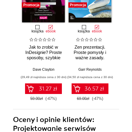
Promocja
Promocja
Promocj
książka
ebook
książka
ebook
ksią
Jak to zrobić w
Zen prezentacji.
Jak t
InDesignie? Proste
Proste pomysły i
Lig
sposoby, szybkie
ważne zasady.
C
efekty
Wydanie III
Najkrót
naj
Dave Clayton
Garr Reynolds
Sc
ro
(29,49 zł najniższa cena z 30 dni)
(34,50 zł najniższa cena z 30 dni)
(29,49 zł naj
Wy
31.27 zł
36.57 zł
59.00zł
(-47%)
69.00zł
(-47%)
59.0
Oceny i opinie klientów:
Projektowanie serwisów