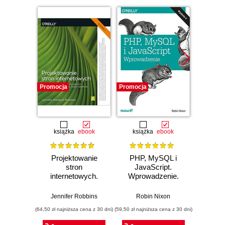
Promocja
Promocja
Promocj
książka
ebook
książka
ebook
ksią
Projektowanie
PHP, MySQL i
HTM
stron
JavaScript.
Zaproje
internetowych.
Wprowadzenie.
witr
Przewodnik dla
Wydanie V
Podręc
początkujących
End D
Jennifer Robbins
Robin Nixon
Jo
webmasterów po
(64,50 zł najniższa cena z 30 dni)
(59,50 zł najniższa cena z 30 dni)
(44,50 zł naj
HTML5, CSS3 i
grafice. Wydanie V