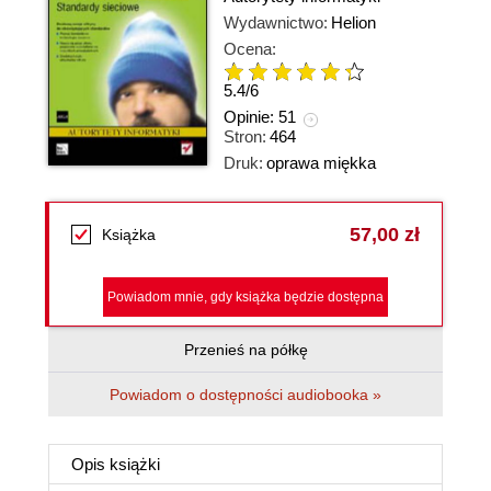
Wydawnictwo:
Helion
Ocena:
5.4
/
6
Opinie:
51
Stron:
464
Druk:
oprawa miękka
57,00 zł
Książka
Powiadom mnie, gdy książka będzie dostępna
Przenieś na półkę
Powiadom o dostępności audiobooka »
Opis
książki