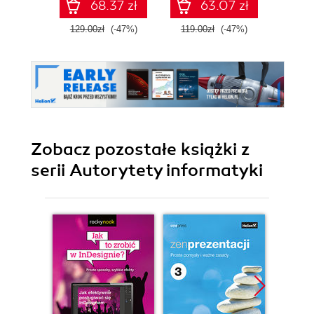
68.37 zł
63.07 zł
129.00zł
(-47%)
119.00zł
(-47%)
89.0
Zobacz pozostałe książki z
serii Autorytety informatyki