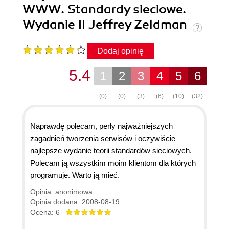
WWW. Standardy sieciowe.
Wydanie II Jeffrey Zeldman
Dodaj opinię
5.4
1
2
3
4
5
6
(0)
(0)
(3)
(6)
(10)
(32)
Naprawdę polecam, perły najważniejszych
zagadnień tworzenia serwisów i oczywiście
najlepsze wydanie teorii standardów sieciowych.
Polecam ją wszystkim moim klientom dla których
programuje. Warto ją mieć.
Opinia: anonimowa
Opinia dodana: 2008-08-19
Ocena: 6