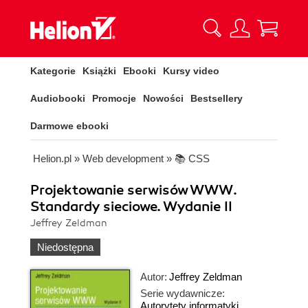
Kategorie
Książki
Ebooki
Kursy video
Audiobooki
Promocje
Nowości
Bestsellery
Darmowe ebooki
Helion.pl
»
Web development
»
📚 CSS
Projektowanie serwisów WWW.
Standardy sieciowe. Wydanie II
Jeffrey Zeldman
Niedostępna
Autor:
Jeffrey Zeldman
Serie wydawnicze:
Autorytety informatyki