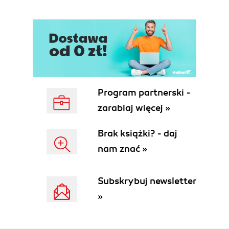
standardów (63)
Pokonywanie trudności (65)
Koszt projektowania przed wprowadzeniem
standardów (66)
Nowoczesna strona starymi metodami (67)
Królestwo tragedii (71)
Trzy elementy standardów sieciowych (74)
Program partnerski -
Struktura (74)
zarabiaj więcej »
Prezentacja (77)
Zachowanie (77)
Brak książki? - daj
W praktyce (78)
nam znać »
Zalety metod przejściowych (79)
Projekt standardów sieciowych: przenośność w
zastosowaniu (81)
Subskrybuj newsletter
Jeden dokument dla wszystkich (82)
»
A List Apart: jedna strona, wiele widoków (84)
Projektowanie nie tylko z przeznaczeniem na
ekran (86)