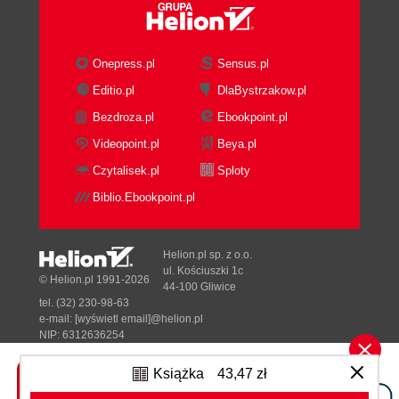
Mainframe
Slang
Kariera
Onepress.pl
Sensus.pl
Standardowa kariera
Editio.pl
DlaBystrzakow.pl
Stażysta
Młodszy programista/junior
Bezdroza.pl
Ebookpoint.pl
developer
Videopoint.pl
Beya.pl
Programista/mid developer
Czytalisek.pl
Sploty
Senior developer
Biblio.Ebookpoint.pl
Lider techniczny/tech lead
Architekt
Freelancer
Helion.pl sp. z o.o.
Kontraktor
ul. Kościuszki 1c
© Helion.pl 1991-2026
Przedsiębiorca technologiczny
44-100 Gliwice
tel. (32) 230-98-63
Szkoleniowiec
e-mail:
[wyświetl email]@helion.pl
Konsultant
NIP: 6312636254
Zalety i wady zawodu
Regon: 241989027
Dobre zarobki
Książka
43,47 zł
Designed with ♥ by
Tonik.pl
Praca w biurze