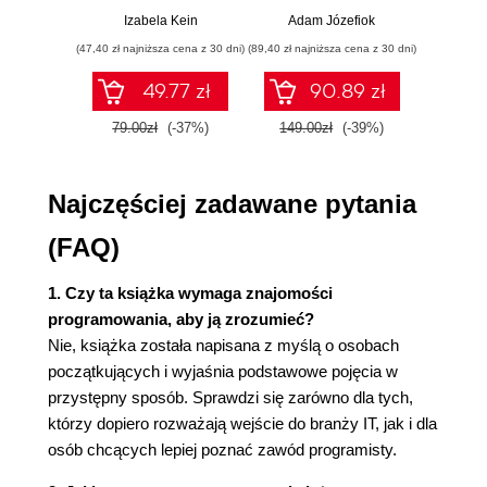
przykłady i
p
Bazy danych
Izabela Kein
Adam Józefiok
Wito
ćwiczenia
Bazy relacyjne
(47,40 zł najniższa cena z 30 dni)
(89,40 zł najniższa cena z 30 dni)
(35,94 zł naj
Tabele
49.77 zł
90.89 zł
Relacje
Dekompozycja
79.00zł
(-37%)
149.00zł
(-39%)
59.9
SQL
Serwery i chmura
Najczęściej zadawane pytania
Serwery
Chmura
(FAQ)
Narzędzia pracy programisty
Edytor
1. Czy ta książka wymaga znajomości
Kompilator
programowania, aby ją zrozumieć?
Debugger
Nie, książka została napisana z myślą o osobach
IDE
początkujących i wyjaśnia podstawowe pojęcia w
Systemy kontroli wersji
przystępny sposób. Sprawdzi się zarówno dla tych,
Narzędzia do modelowania
którzy dopiero rozważają wejście do branży IT, jak i dla
Narzędzia do zarządzania projektem
osób chcących lepiej poznać zawód programisty.
Narzędzia do zarządzania wiedzą i
dokumentacją