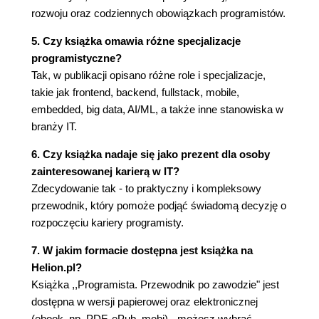
Tester/Quality Assurance Engineer (QA)
rozwoju oraz codziennych obowiązkach programistów.
Projektant UI
Specjalista UX
5. Czy książka omawia różne specjalizacje
Administrator
programistyczne?
DevOps
Tak, w publikacji opisano różne role i specjalizacje,
Specjalista ds. bezpieczeństwa
takie jak frontend, backend, fullstack, mobile,
Scrum master
embedded, big data, AI/ML, a także inne stanowiska w
Agile coach
branży IT.
Kierownik zespołu/team manager (TM)
6. Czy książka nadaje się jako prezent dla osoby
Kierownik projektu/project manager (PM)
zainteresowanej karierą w IT?
Analityk biznesowy/business analyst
Zdecydowanie tak - to praktyczny i kompleksowy
(BA)
przewodnik, który pomoże podjąć świadomą decyzję o
Właściciel produktu/product owner (PO)
rozpoczęciu kariery programisty.
Specjalista ds. zasobów ludzkich/human
resources specialist (HR)
7. W jakim formacie dostępna jest książka na
Dlaczego programiści mają dużo pracy?
Helion.pl?
Pierwsze kroki
Książka ,,Programista. Przewodnik po zawodzie" jest
Rewolucja naukowa
dostępna w wersji papierowej oraz elektronicznej
Rewolucja przemysłowa
(ebook, np. PDF, ePub, mobi) - możesz wybrać