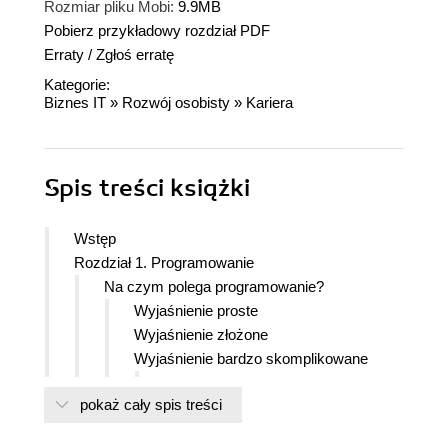
Rozmiar pliku Mobi:
9.9MB
Pobierz przykładowy rozdział PDF
Erraty
/
Zgłoś erratę
Kategorie:
Biznes IT
»
Rozwój osobisty
»
Kariera
Spis treści
książki
Wstęp
Rozdział 1. Programowanie
Na czym polega programowanie?
Wyjaśnienie proste
Wyjaśnienie złożone
Wyjaśnienie bardzo skomplikowane
Esencja programowania
pokaż cały spis treści
System binarny
Algebra Boolea