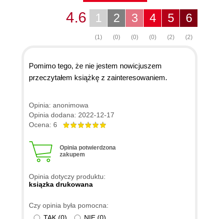
4.6
1
2
3
4
5
6
(1)
(0)
(0)
(0)
(2)
(2)
Pomimo tego, że nie jestem nowicjuszem
przeczytałem książkę z zainteresowaniem.
Opinia: anonimowa
Opinia dodana: 2022-12-17
Ocena: 6
Opinia potwierdzona
zakupem
Opinia dotyczy produktu:
ksiązka drukowana
Czy opinia była pomocna:
TAK
(
0
)
NIE
(
0
)