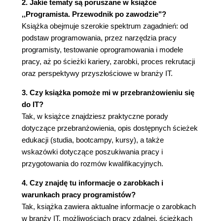
2. Jakie tematy są poruszane w książce
Narzędzia do komunikacji
,,Programista. Przewodnik po zawodzie"?
Biblioteki
Książka obejmuje szerokie spektrum zagadnień: od
Frameworki
podstaw programowania, przez narzędzia pracy
Sprzęt
programisty, testowanie oprogramowania i modele
Inne
pracy, aż po ścieżki kariery, zarobki, proces rekrutacji
Testowanie oprogramowania
oraz perspektywy przyszłościowe w branży IT.
Dlaczego musimy testować
3. Czy książka pomoże mi w przebranżowieniu się
oprogramowanie?
do IT?
Testy jednostkowe
Tak, w książce znajdziesz praktyczne porady
Testy integracyjne
dotyczące przebranżowienia, opis dostępnych ścieżek
Testy systemowe
edukacji (studia, bootcampy, kursy), a także
Testy akceptacyjne
wskazówki dotyczące poszukiwania pracy i
Testy regresyjne
przygotowania do rozmów kwalifikacyjnych.
Testy wydajnościowe
Testy bezpieczeństwa
4. Czy znajdę tu informacje o zarobkach i
Rozdział 2. Branża IT
warunkach pracy programistów?
Programiści piechota branży IT
Tak, książka zawiera aktualne informacje o zarobkach
Nie tylko programiści
w branży IT, możliwościach pracy zdalnej, ścieżkach