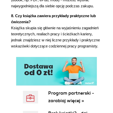
Druga rewolucja przemysłowa
najwygodniejszą dla siebie opcję podczas zakupu.
Rewolucja cyfrowa
8. Czy książka zawiera przykłady praktyczne lub
ZAROBKI PROGRAMISTÓW
ćwiczenia?
DOCHODOWOŚĆ BRANŻY IT
Książka skupia się głównie na wyjaśnieniu zagadnień
RENTOWNOŚĆ
teoretycznych, realiach pracy i ścieżkach kariery,
PRZYCZYNY
jednak znajdziesz w niej liczne przykłady i praktyczne
SKUTKI
wskazówki dotyczące codziennej pracy programisty.
Rozdział 3. Praca programisty
Na czym polega zawód programisty?
Tłumaczenie maszynom świata ludzi
Tłumaczenie ludziom świata maszyn
Podsumowanie
Dzień pracy programisty
Produkcja oprogramowania
Modele wytwarzania oprogramowania
Program partnerski -
Model kaskadowy
zarabiaj więcej »
Metodyki zwinne
Scrum
Role i listy zadań