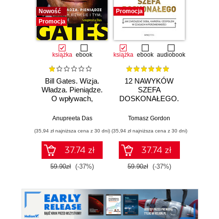
Nowość
Promocja
Promocj
Promocja
książka
ebook
książka
ebook
audiobook
Bill Gates. Wizja.
12 NAWYKÓW
Zostań
Władza. Pieniądze.
SZEFA
sieci.
O wpływach,
DOSKONAŁEGO.
100
biznesie i tym, co
Jak zarządzać
pr
niejawne
sobą, karierą i
si
Anupreeta Das
Tomasz Gordon
Adam
zespołem w
(35,94 zł najniższa cena z 30 dni)
(35,94 zł najniższa cena z 30 dni)
(126,75 zł 
czasach
hiperzmienności
37.74 zł
37.74 zł
1
59.90zł
(-37%)
59.90zł
(-37%)
169.