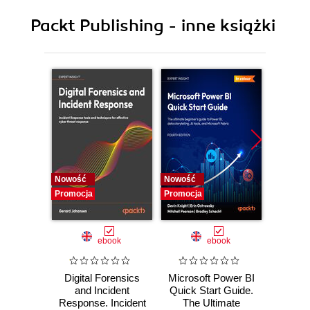
10. Optimizing and Launching Our Website
Packt Publishing - inne książki
11. What Is Bootstrap?
12. Building a Website with Bootstrap
13. Introduction to Client-Side Rendering
14. Tools to Help Your Workflow
Nowość
Nowość
Nowość
Promocja
Promocja
Promocj
ebook
ebook
Digital Forensics
Microsoft Power BI
Pract
and Incident
Quick Start Guide.
Intel
Response. Incident
The Ultimate
Data-D