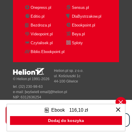
Onepress.pl
Sensus.pl
Editio.pl
DlaBystrzakow.pl
Bezdroza.pl
Ebookpoint.pl
Videopoint.pl
Beya.pl
Czytalisek.pl
Sploty
Biblio.Ebookpoint.pl
Helion.pl sp. z o.o.
ul. Kościuszki 1c
© Helion.pl 1991-2026
44-100 Gliwice
tel. (32) 230-98-63
e-mail:
[wyświetl email]@helion.pl
NIP: 6312636254
Regon: 241989027
Ebook
116,10 zł
Designed with ♥ by
Tonik.pl
Dodaj do koszyka
Pełna wersja strony »