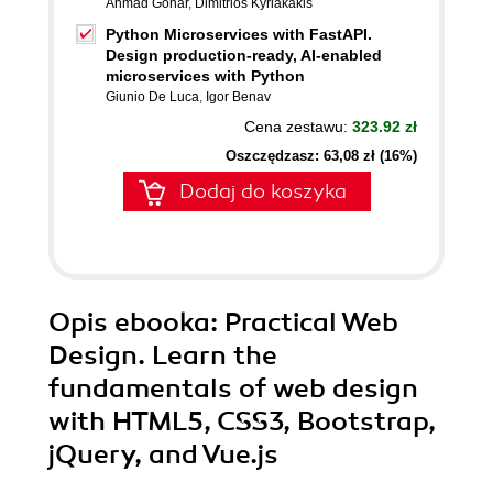
Ahmad Gohar
,
Dimitrios Kyriakakis
Python Microservices with FastAPI.
Design production-ready, AI-enabled
microservices with Python
Giunio De Luca
,
Igor Benav
Cena zestawu:
323.92 zł
Oszczędzasz: 63,08 zł (16%)
Dodaj do koszyka
Opis
ebooka
: Practical Web
Design. Learn the
fundamentals of web design
with HTML5, CSS3, Bootstrap,
jQuery, and Vue.js