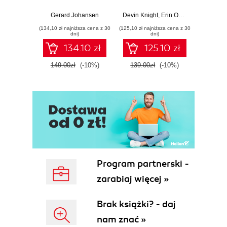
Response tools
Beginner's Guide
Hunti
and techniques for
to Power BI, Data
your c
Gerard Johansen
Devin Knight
,
Erin Ostrowsky
,
Mitchel
effective cyber
Storytelling, AI
effor
(134,10 zł najniższa cena z 30
(125,10 zł najniższa cena z 30
(116,10 zł 
threat response -
Tools, and
dete
dni)
dni)
Fourth Edition
Microsoft Fabric -
def
134.10 zł
125.10 zł
Fourth Edition
ATT&C
tool
149.00zł
(-10%)
139.00zł
(-10%)
129.0
E
Program partnerski -
zarabiaj więcej »
Brak książki? - daj
nam znać »