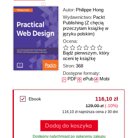
Autor:
Philippe Hong
Wydawnictwo:
Packt
Publishing
(Z chęcią
przeczytam książkę w
języku polskim)
Ocena:
Bądź pierwszym, który
oceni tę książkę
Stron:
368
Dostępne formaty:
PDF
ePub
Mobi
116,10 zł
Ebook
129,00 zł
(-10%)
116,10 zł najniższa cena z 30 dni
Dodaj do koszyka
Dostępny natychmiast po opłaceniu zakupu