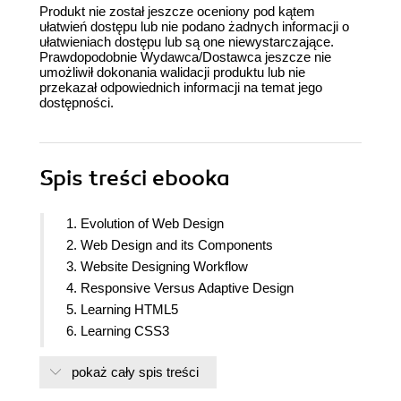
Produkt nie został jeszcze oceniony pod kątem
ułatwień dostępu lub nie podano żadnych informacji o
ułatwieniach dostępu lub są one niewystarczające.
Prawdopodobnie Wydawca/Dostawca jeszcze nie
umożliwił dokonania walidacji produktu lub nie
przekazał odpowiednich informacji na temat jego
dostępności.
Spis treści
ebooka
1. Evolution of Web Design
2. Web Design and its Components
3. Website Designing Workflow
4. Responsive Versus Adaptive Design
5. Learning HTML5
6. Learning CSS3
7. Project on Building Our Own Website
pokaż cały spis treści
8. Making Our Website Responsive
9. Adding Interaction and Dynamic Contents