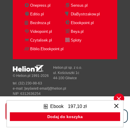
Onepress.pl
Sensus.pl
Editio.pl
DlaBystrzakow.pl
Bezdroza.pl
Ebookpoint.pl
Videopoint.pl
Beya.pl
Czytalisek.pl
Sploty
Biblio.Ebookpoint.pl
Helion.pl sp. z o.o.
ul. Kościuszki 1c
© Helion.pl 1991-2026
44-100 Gliwice
tel. (32) 230-98-63
e-mail:
[wyświetl email]@helion.pl
NIP: 6312636254
Regon: 241989027
Ebook
197,10 zł
Designed with ♥ by
Tonik.pl
Dodaj do koszyka
Pełna wersja strony »