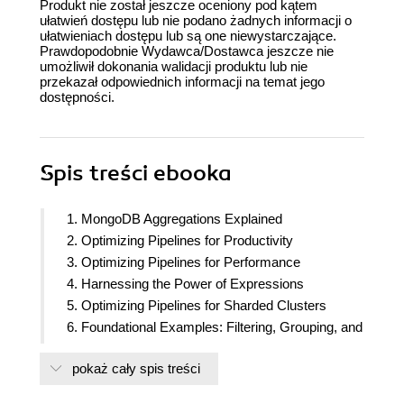
Produkt nie został jeszcze oceniony pod kątem
ułatwień dostępu lub nie podano żadnych informacji o
ułatwieniach dostępu lub są one niewystarczające.
Prawdopodobnie Wydawca/Dostawca jeszcze nie
umożliwił dokonania walidacji produktu lub nie
przekazał odpowiednich informacji na temat jego
dostępności.
Spis treści
ebooka
1. MongoDB Aggregations Explained
2. Optimizing Pipelines for Productivity
3. Optimizing Pipelines for Performance
4. Harnessing the Power of Expressions
5. Optimizing Pipelines for Sharded Clusters
6. Foundational Examples: Filtering, Grouping, and
Unwinding
pokaż cały spis treści
7. Joining Data Examples
8. Fixing and Generating Data Examples