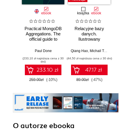
ebook
książka
ebook
ksią
Practical MongoDB
Relacyjne bazy
Microso
Aggregations. The
danych.
p
official guide to
Ilustrowany
Kom
developing optimal
przewodnik
proj
aggregation
now
Paul Done
Qiang Hao
,
Michail Tsikerdekis
Nikola Ili
pipelines with
anali
(233,10 zł najniższa cena z 30
(44,50 zł najniższa cena z 30 dni)
(49,50 zł naj
MongoDB 7.0
dni)
233.10 zł
47.17 zł
259.00zł
(-10%)
89.00zł
(-47%)
99.0
O autorze
ebooka