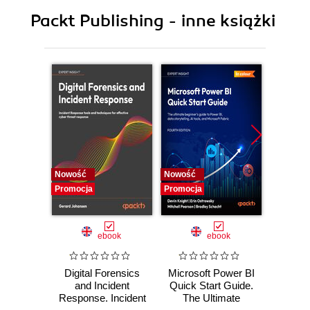
9. Trend Analysis Examples
Packt Publishing - inne książki
10. Securing Data Examples
11. Time-Series Examples
12. Array Manipulation Examples
13. Full-Text Search Examples
Nowość
Nowość
Nowość
Promocja
Promocja
Promocj
ebook
ebook
Digital Forensics
Microsoft Power BI
Pract
and Incident
Quick Start Guide.
Intel
Response. Incident
The Ultimate
Data-D