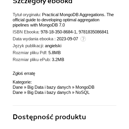
Szczegóły
ebooka
Tytuł oryginału:
Practical MongoDB Aggregations. The
official guide to developing optimal aggregation
pipelines with MongoDB 7.0
ISBN Ebooka:
978-18-350-8684-1, 9781835086841
Data wydania ebooka :
2023-09-07
Język publikacji:
angielski
Rozmiar pliku Pdf:
5.8MB
Rozmiar pliku ePub:
3.2MB
Zgłoś erratę
Kategorie:
Dane
»
Big Data i bazy danych
»
MongoDB
Dane
»
Big Data i bazy danych
»
NoSQL
Dostępność produktu