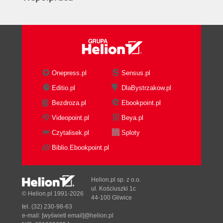
Onepress.pl
Sensus.pl
Editio.pl
DlaBystrzakow.pl
Bezdroza.pl
Ebookpoint.pl
Videopoint.pl
Beya.pl
Czytalisek.pl
Sploty
Biblio.Ebookpoint.pl
Helion.pl sp. z o.o.
ul. Kościuszki 1c
© Helion.pl 1991-2026
44-100 Gliwice
tel. (32) 230-98-63
e-mail:
[wyświetl email]@helion.pl