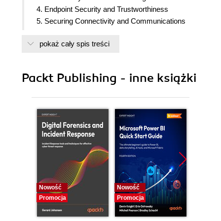
4. Endpoint Security and Trustworthiness
5. Securing Connectivity and Communications
6. Securing IIoT Edge, Cloud and Apps
pokaż cały spis treści
7. Secure Processes and Governance
8. IIoT Security using Emerging Technologies
9. IIoT Security: Real World Case Studies
Packt Publishing - inne książki
10. The Road Ahead
11. Appendix I
12. Appendix II
Nowość
Nowość
Nowość
Promocja
Promocja
Promocj