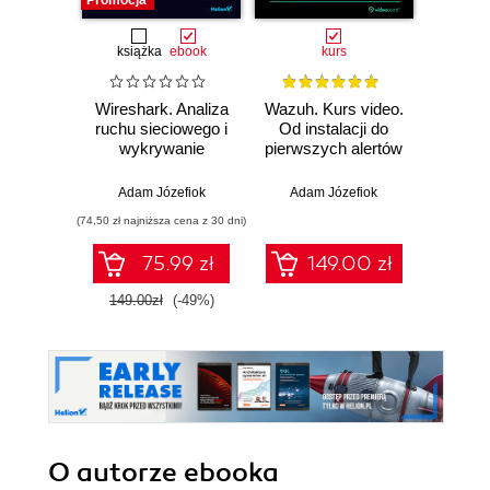
Promocja
książka
ebook
kurs
Wireshark. Analiza
Wazuh. Kurs video.
Dark
ruchu sieciowego i
Od instalacji do
wykrywanie
pierwszych alertów
Podró
włamań
ciemn
Adam Józefiok
Adam Józefiok
Ja
(74,50 zł najniższa cena z 30 dni)
75.99 zł
149.00 zł
1
149.00zł
(-49%)
O autorze
ebooka