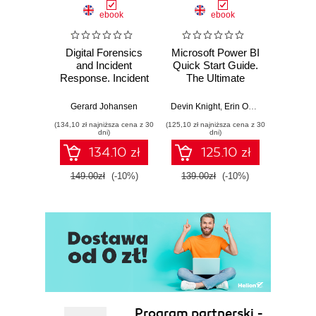
ebook
ebook
Digital Forensics
Microsoft Power BI
Pract
and Incident
Quick Start Guide.
Intel
Response. Incident
The Ultimate
Data-D
Response tools
Beginner's Guide
Hunti
and techniques for
to Power BI, Data
your c
Gerard Johansen
Devin Knight
,
Erin Ostrowsky
,
Mitchel
effective cyber
Storytelling, AI
effor
(134,10 zł najniższa cena z 30
(125,10 zł najniższa cena z 30
(116,10 zł 
threat response -
Tools, and
dete
dni)
dni)
Fourth Edition
Microsoft Fabric -
def
134.10 zł
125.10 zł
Fourth Edition
ATT&C
tool
149.00zł
(-10%)
139.00zł
(-10%)
129.0
E
Program partnerski -