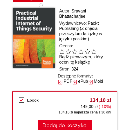
Autor:
Sravani
Bhattacharjee
Wydawnictwo:
Packt
Publishing
(Z chęcią
przeczytam książkę w
języku polskim)
Ocena:
Bądź pierwszym, który
oceni tę książkę
Stron:
324
Dostępne formaty:
PDF
ePub
Mobi
134,10 zł
Ebook
149,00 zł
(-10%)
134,10 zł najniższa cena z 30 dni
Dodaj do koszyka