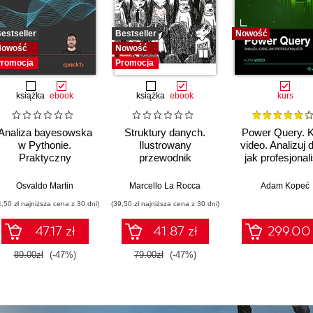
estseller
Bestseller
Nowość
Nowość
Nowość
romocja
Promocja
książka
ebook
książka
ebook
kurs
Analiza bayesowska
Struktury danych.
Power Query. 
w Pythonie.
Ilustrowany
video. Analizuj 
Praktyczny
przewodnik
jak profesjonal
przewodnik po
modelowaniu
Osvaldo Martin
,
Upom Malik
,
Benjamin Johnston
Marcello La Rocca
Adam Kopeć
probabilistycznym.
4,50 zł najniższa cena z 30 dni)
(39,50 zł najniższa cena z 30 dni)
Wydanie III
47.17 zł
41.87 zł
299.00 
89.00zł
(-47%)
79.00zł
(-47%)