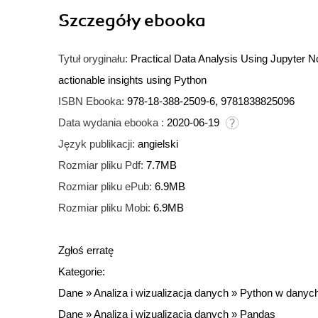
Szczegóły
ebooka
Tytuł oryginału:
Practical Data Analysis Using Jupyter N
actionable insights using Python
ISBN Ebooka:
978-18-388-2509-6, 9781838825096
Data wydania ebooka :
2020-06-19
Język publikacji:
angielski
Rozmiar pliku Pdf:
7.7MB
Rozmiar pliku ePub:
6.9MB
Rozmiar pliku Mobi:
6.9MB
Zgłoś erratę
Kategorie:
Dane
»
Analiza i wizualizacja danych
»
Python w danyc
Dane
»
Analiza i wizualizacja danych
»
Pandas