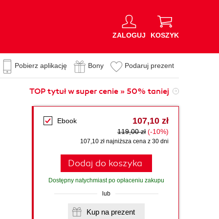
ZALOGUJ
KOSZYK
Pobierz aplikację
Bony
Podaruj prezent
TOP tytuł w super cenie » 50% taniej
107,10 zł
Ebook
119,00 zł
(-10%)
107,10 zł najniższa cena z 30 dni
Dodaj do koszyka
Dostępny natychmiast po opłaceniu zakupu
lub
Kup na prezent