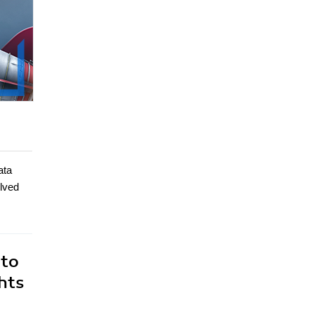
ata
olved
 to
hts