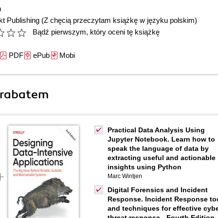
n
t Publishing
(Z chęcią przeczytam książkę w języku polskim)
Bądź pierwszym, który oceni tę książkę
PDF
ePub
Mobi
 rabatem
Practical Data Analysis Using
Jupyter Notebook. Learn how to
speak the language of data by
extracting useful and actionable
insights using Python
Marc Wintjen
Digital Forensics and Incident
Response. Incident Response to
and techniques for effective cyb
threat response - Fourth Edition