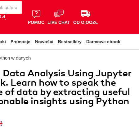
 zł
POMOC
LIVE CHAT
OD O,OOZŁ
oki
Promocje
Nowości
Bestsellery
Darmowe ebooki
ython w danych
l Data Analysis Using Jupyter
. Learn how to speak the
 of data by extracting useful
onable insights using Python