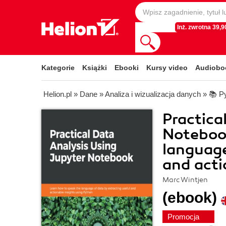
Inż. zwrotna 39,90
Kategorie
Książki
Ebooki
Kursy video
Audiobo
Helion.pl
»
Dane
»
Analiza i wizualizacja danych
»
📚 P
Practica
Notebook
language
and acti
Marc Wintjen
(ebook)
Promocja