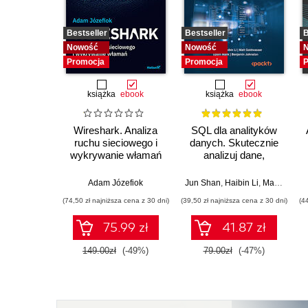
Bestseller
Bestseller
B
Nowość
Nowość
Promocja
Promocja
P
książka
ebook
książka
ebook
Wireshark. Analiza
SQL dla analityków
ruchu sieciowego i
danych. Skutecznie
wykrywanie włamań
analizuj dane,
wyciągaj
wartościowe wnioski i
Adam Józefiok
Jun Shan
,
Haibin Li
,
Matt Goldwasser
opanuj
(74,50 zł najniższa cena z 30 dni)
(39,50 zł najniższa cena z 30 dni)
(4
zaawansowany SQL
na potrzeby
75.99 zł
41.87 zł
praktycznych
zastosowań.
149.00zł
(-49%)
79.00zł
(-47%)
Wydanie IV