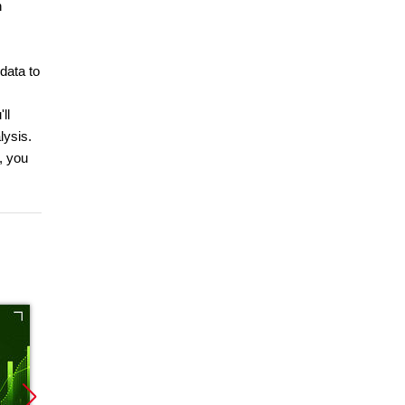
n
data to
ll
lysis.
, you