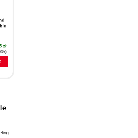
ind
ble
5 zł
18%)
a
le
eling