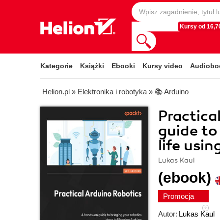
Kursy od 16,70
Kategorie
Książki
Ebooki
Kursy video
Audiobo
Helion.pl
»
Elektronika i robotyka
»
📚 Arduino
Practica
guide to
life usi
Lukas Kaul
(ebook)
Promocja
Autor:
Lukas Kaul