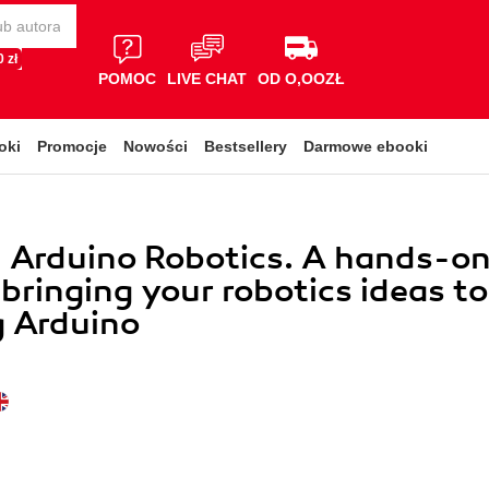
 zł
POMOC
LIVE CHAT
OD O,OOZŁ
oki
Promocje
Nowości
Bestsellery
Darmowe ebooki
l Arduino Robotics. A hands-o
 bringing your robotics ideas to
ng Arduino