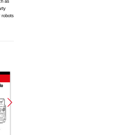
ch as
rty
 robots
Promocja
Promocja
Promoc