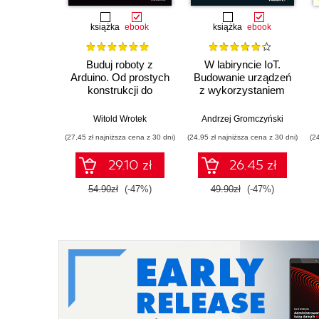
książka
ebook
książka
ebook
Buduj roboty z
W labiryncie IoT.
Arduino. Od prostych
Budowanie urządzeń
konstrukcji do
z wykorzystaniem
zaawansowanych
układów ESP8266 i
systemów
ESP32
Witold Wrotek
Andrzej Gromczyński
(27,45 zł najniższa cena z 30 dni)
(24,95 zł najniższa cena z 30 dni)
(2
29.10 zł
26.45 zł
54.90zł
(-47%)
49.90zł
(-47%)