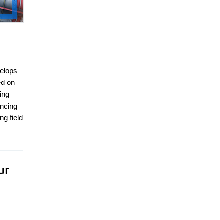
velops
ed on
ing
ancing
ng field
ur