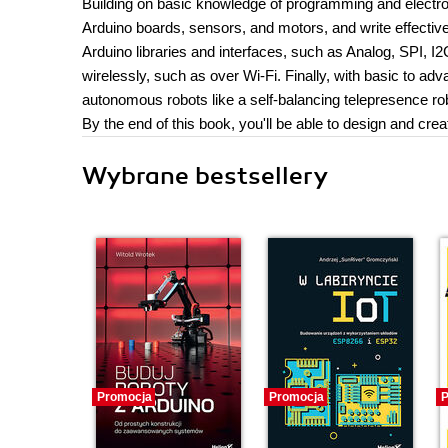
Building on basic knowledge of programming and electro
Arduino boards, sensors, and motors, and write effective 
Arduino libraries and interfaces, such as Analog, SPI, 
wirelessly, such as over Wi-Fi. Finally, with basic to adv
autonomous robots like a self-balancing telepresence ro
By the end of this book, you'll be able to design and cre
Wybrane bestsellery
Promocja
Promocja
P