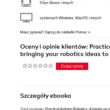
Onyx Booxs i innych
systemach Windows, MacOS i innych
Masz pytania? Zajrzyj do zakładki
Pomoc
»
Oceny i opinie klientów: Practi
bringing your robotics ideas to
Dodaj opinię
Szczegóły
ebooka
Tytuł oryginału:
Practical Arduino Robotics. A hands-on gu