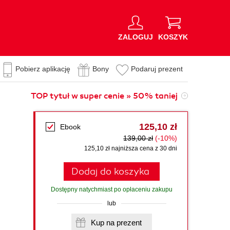
ZALOGUJ
KOSZYK
Pobierz aplikację
Bony
Podaruj prezent
TOP tytuł w super cenie » 50% taniej
n
125,10 zł
Ebook
139,00 zł
(-10%)
125,10 zł najniższa cena z 30 dni
Dodaj do koszyka
Dostępny natychmiast po opłaceniu zakupu
lub
Kup na prezent