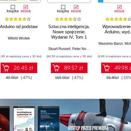
książka
ebook
książka
ebook
ebook
Arduino od podstaw
Sztuczna inteligencja.
Wprowadzenie
Nowe spojrzenie.
Arduino, wyd. 
Wydanie IV. Tom 1
Witold Wrotek
Massimo Banzi
,
Michael
Stuart Russell
,
Peter Norvig
4,95 zł najniższa cena z 30 dni)
(84,50 zł najniższa cena z 30 dni)
(9,90 zł najniższa cena z
26.45 zł
89.57 zł
49.98 z
49.90zł
(-47%)
169.00zł
(-47%)
58.80zł
(-15%