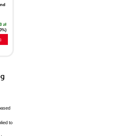
2nd
3 zł
20%)
a
ng
-based
lied to