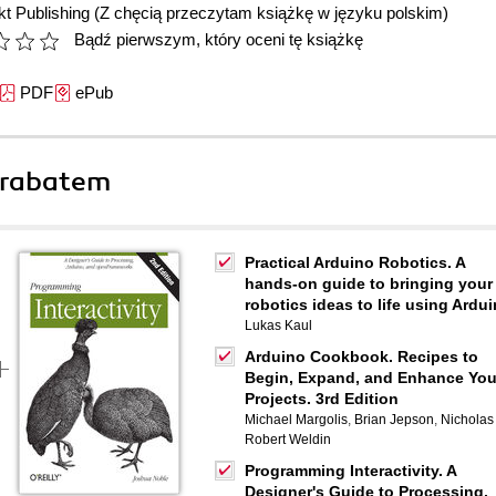
t Publishing
(Z chęcią przeczytam książkę w języku polskim)
Bądź pierwszym, który oceni tę książkę
PDF
ePub
 rabatem
Practical Arduino Robotics. A
hands-on guide to bringing your
robotics ideas to life using Ardu
Lukas Kaul
Arduino Cookbook. Recipes to
Begin, Expand, and Enhance You
Projects. 3rd Edition
Michael Margolis
,
Brian Jepson
,
Nicholas
Robert Weldin
Programming Interactivity. A
Designer's Guide to Processing,