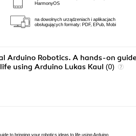
HarmonyOS
na dowolnych urządzeniach i aplikacjach
obsługujących formaty: PDF, EPub, Mobi
cal Arduino Robotics. A hands-on guide
 life using Arduino Lukas Kaul
(0)
ide to bringing your robotics ideas to life using Arduino