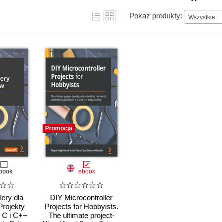
Pokaż produkty:
Wszystkie
Promocja
book
ebook
lery dla
DIY Microcontroller
Projekty
Projects for Hobbyists.
 C i C++
The ultimate project-