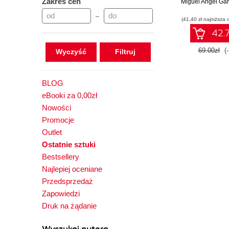
Zakres cen
Miguel Angel Gar
–
(41,40 zł najniższa 
42.7
69.00zł
(
Wyczyść
BLOG
eBooki za 0,00zł
Nowości
Promocje
Outlet
Ostatnie sztuki
Bestsellery
Najlepiej oceniane
Przedsprzedaż
Zapowiedzi
Druk na żądanie