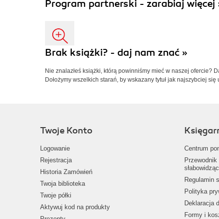
Program partnerski - zarabiaj więcej 
Brak książki? - daj nam znać »
Nie znalazłeś książki, którą powinniśmy mieć w naszej ofercie? 
Dołożymy wszelkich starań, by wskazany tytuł jak najszybciej się 
Twoje Konto
Księgar
Logowanie
Centrum po
Rejestracja
Przewodnik 
słabowidząc
Historia Zamówień
Regulamin s
Twoja biblioteka
Polityka pr
Twoje półki
Deklaracja 
Aktywuj kod na produkty
Formy i kos
Prezenty