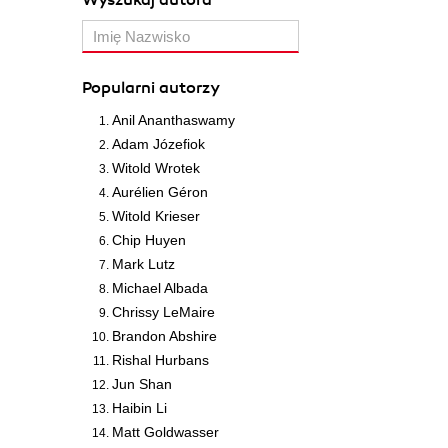
Wyszukaj autora
Popularni autorzy
Anil Ananthaswamy
Adam Józefiok
Witold Wrotek
Aurélien Géron
Witold Krieser
Chip Huyen
Mark Lutz
Michael Albada
Chrissy LeMaire
Brandon Abshire
Rishal Hurbans
Jun Shan
Haibin Li
Matt Goldwasser