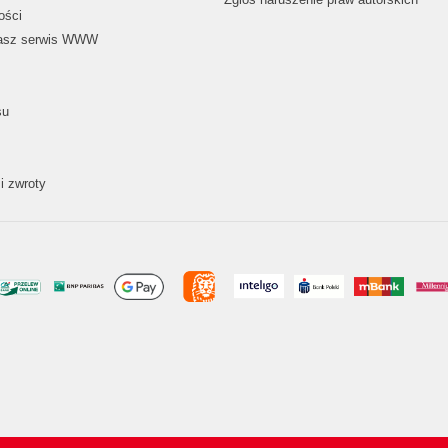
ości
nasz serwis WWW
su
i zwroty