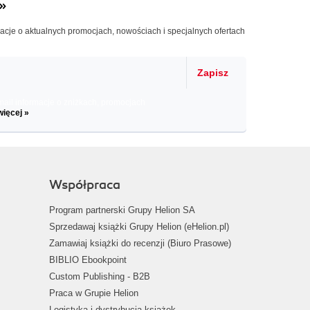
»
macje o aktualnych promocjach, nowościach i specjalnych ofertach
Zapisz
il informacje o zniżkach, promocjach
więcej »
Współpraca
Program partnerski Grupy Helion SA
Sprzedawaj książki Grupy Helion (eHelion.pl)
Zamawiaj książki do recenzji (Biuro Prasowe)
BIBLIO Ebookpoint
Custom Publishing - B2B
Praca w Grupie Helion
Logistyka i dystrybucja książek