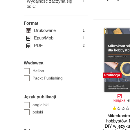
Wydajność zaczyna się
1
od C
Format
Drukowane
1
Epub/Mobi
1
PDF
2
Wydawca
Helion
Promocja
Packt Publishing
Język publikacji
książka
e
angielski
polski
Mikrokontro
hobbystów. 
DIY w języku