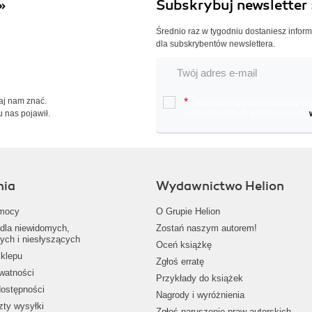
»
Subskrybuj newsletter 
Średnio raz w tygodniu dostaniesz infor
dla subskrybentów newslettera.
Daj nam znać.
*
Chcę otrzymywać na podany e-ma
u nas pojawił.
oraz nowościach wydawniczych.
nia
Wydawnictwo Helion
mocy
O Grupie Helion
dla niewidomych,
Zostań naszym autorem!
ych i niesłyszących
Oceń książkę
klepu
Zgłoś erratę
ywatności
Przykłady do książek
dostępności
Nagrody i wyróżnienia
zty wysyłki
Zgłoś naruszenie praw autorskich