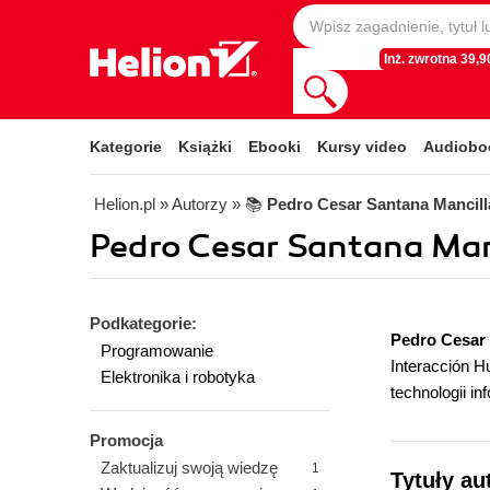
Inż. zwrotna 39,90
Kategorie
Książki
Ebooki
Kursy video
Audiobo
Helion.pl
» Autorzy
» 📚
Pedro Cesar Santana Mancill
Pedro Cesar Santana Manc
Podkategorie:
Pedro Cesar 
Programowanie
Interacción 
Elektronika i robotyka
technologii i
Promocja
Zaktualizuj swoją wiedzę
1
Tytuły au