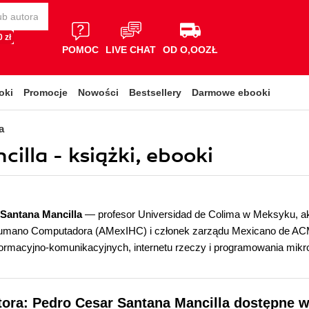
 zł
POMOC
LIVE CHAT
OD O,OOZŁ
oki
Promocje
Nowości
Bestsellery
Darmowe ebooki
a
illa - książki, ebooki
Santana Mancilla
— profesor Universidad de Colima w Meksyku, a
Humano Computadora (AMexIHC) i członek zarządu Mexicano de ACM
nformacyjno-komunikacyjnych, internetu rzeczy i programowania mikr
tora: Pedro Cesar Santana Mancilla dostępne w