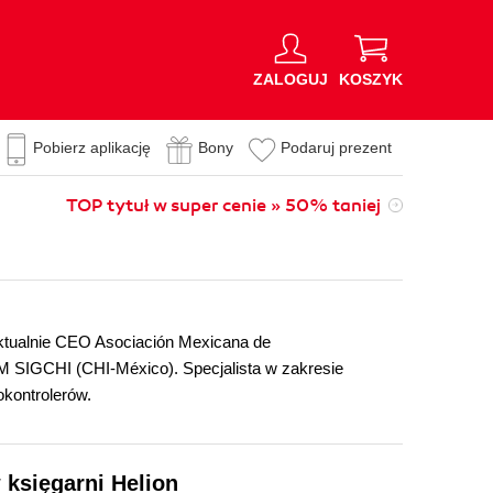
ZALOGUJ
KOSZYK
Pobierz aplikację
Bony
Podaruj prezent
TOP tytuł w super cenie » 50% taniej
ktualnie CEO Asociación Mexicana de
 SIGCHI (CHI-México). Specjalista w zakresie
okontrolerów.
 księgarni Helion