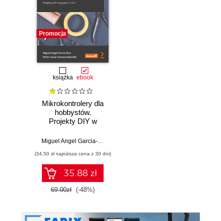
Promocja
książka
ebook
Mikrokontrolery dla
hobbystów.
Projekty DIY w
języku C i C++
Miguel Angel Garcia-Ruiz
,
Pedro Cesar Santana Mancilla
(34,50 zł najniższa cena z 30 dni)
35.88 zł
69.00zł
(-48%)