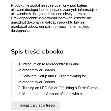
Produkt nie został jeszcze oceniony pod kątem
ułatwień dostępu lub nie podano żadnych informacji o
ułatwieniach dostępu lub są one niewystarczające.
Prawdopodobnie Wydawca/Dostawca jeszcze nie
umożliwił dokonania walidacji produktu lub nie
przekazał odpowiednich informacji na temat jego
dostępności.
Spis treści
ebooka
1. Introduction to Microcontrollers and
Microcontroller Boards.
2. Software Setup and C Programming for
Microcontroller Boards
3. Turning an LED On or Off Using a Push Button
4. Measuring the Amount of Light with a
Photoresistor
pokaż cały spis treści
5. Humidity and Temperature Measurement