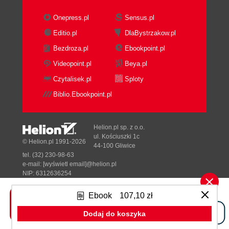
Onepress.pl
Sensus.pl
Editio.pl
DlaBystrzakow.pl
Bezdroza.pl
Ebookpoint.pl
Videopoint.pl
Beya.pl
Czytalisek.pl
Sploty
Biblio.Ebookpoint.pl
Helion.pl sp. z o.o.
ul. Kościuszki 1c
© Helion.pl 1991-2026
44-100 Gliwice
tel. (32) 230-98-63
e-mail:
[wyświetl email]@helion.pl
NIP: 6312636254
Regon: 241989027
Ebook
107,10 zł
Designed with ♥ by
Tonik.pl
Dodaj do koszyka
Pełna wersja strony »