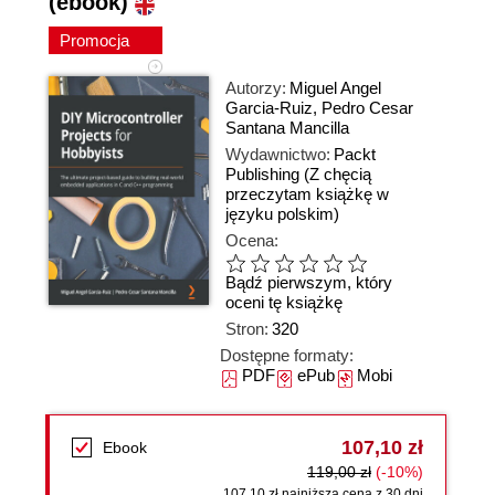
(ebook)
Promocja
Autorzy:
Miguel Angel
Garcia-Ruiz
,
Pedro Cesar
Santana Mancilla
Wydawnictwo:
Packt
Publishing
(Z chęcią
przeczytam książkę w
języku polskim)
Ocena:
Bądź pierwszym, który
oceni tę książkę
Stron:
320
Dostępne formaty:
PDF
ePub
Mobi
107,10 zł
Ebook
119,00 zł
(-10%)
107,10 zł najniższa cena z 30 dni