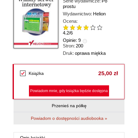
Serie wydawnicze:
Po
prostu
Wydawnictwo:
Helion
Ocena:
4.2
/
6
Opinie:
9
Stron:
200
Druk:
oprawa miękka
25,00 zł
Książka
Powiadom mnie, gdy książka będzie dostępna
Przenieś na półkę
Powiadom o dostępności audiobooka »
Opis
książki