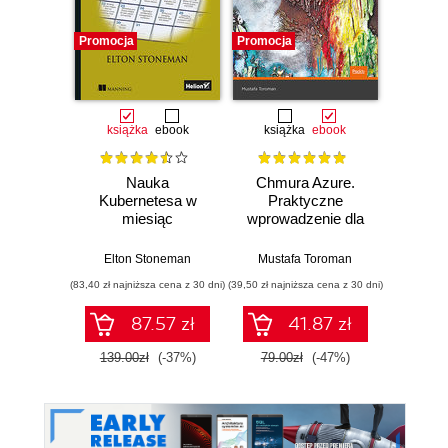
Promocja
Promocja
Promocj
książka
ebook
książka
ebook
Nauka
Chmura Azure.
NGINX
Kubernetesa w
Praktyczne
3rd
miesiąc
wprowadzenie dla
administratora.
Dere
Implementacja,
Elton Stoneman
Mustafa Toroman
monitorowanie i
(83,40 zł najniższa cena z 30 dni)
(39,50 zł najniższa cena z 30 dni)
(169,14 zł 
zarządzanie
ważnymi usługami
87.57 zł
41.87 zł
i komponentami
IaaS/PaaS
139.00zł
(-37%)
79.00zł
(-47%)
199.0