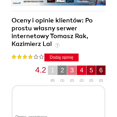
Oceny i opinie klientów: Po
prostu własny serwer
internetowy Tomasz Rak,
Kazimierz Lal
Dodaj opinię
4.2
1
2
3
4
5
6
(0)
(1)
(2)
(2)
(2)
(2)
Opinia: anonimowa