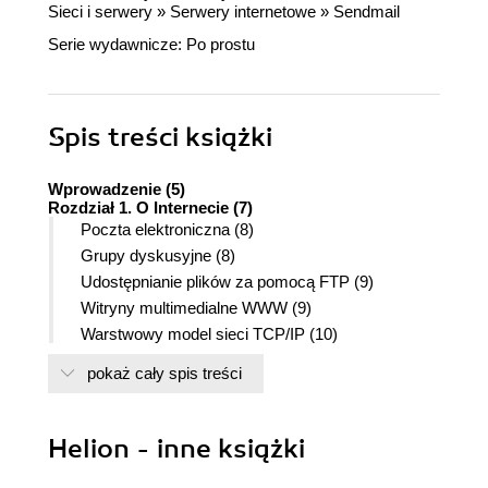
Sieci i serwery
»
Serwery internetowe
»
Sendmail
Serie wydawnicze:
Po prostu
Spis treści
książki
Wprowadzenie (5)
Rozdział 1. O Internecie (7)
Poczta elektroniczna (8)
Grupy dyskusyjne (8)
Udostępnianie plików za pomocą FTP (9)
Witryny multimedialne WWW (9)
Warstwowy model sieci TCP/IP (10)
Adresowanie IP (11)
pokaż cały spis treści
Lokalizacja zasobów URL (12)
Rozdział 2. System operacyjny Linux (13)
Dystrybucje (14)
Helion - inne książki
Rozdział 3. Serwer linuksowy (15)
Linux Mandrake (15)