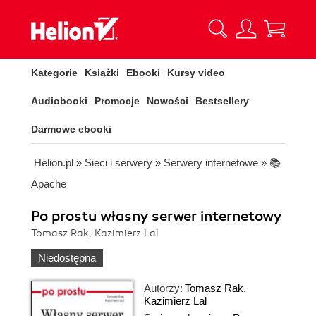
Kategorie
Książki
Ebooki
Kursy video
Audiobooki
Promocje
Nowości
Bestsellery
Darmowe ebooki
Helion.pl
»
Sieci i serwery
»
Serwery internetowe
»
📚
Apache
Po prostu własny serwer internetowy
Tomasz Rak, Kazimierz Lal
Niedostępna
Autorzy:
Tomasz Rak
,
Kazimierz Lal