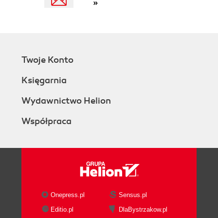
»
Serwer grup dyskusyjnych INN (144)
Jak zdobyć pakiet INN w wersji RPM? (145)
Jak zdobyć źródła pakietu? (146)
Rozdział 11. INN - powoli, ale dokładnie (147)
Serwer grup dyskusyjnych (147)
Twoje Konto
Konfiguracja INN (150)
Zarządzanie serwerem grup dyskusyjnych (161)
Księgarnia
Uruchamianie INN (166)
Wydawnictwo Helion
Przeglądarki grup dyskusyjnych (167)
Rozdział 12. Zabezpieczenie serwera (171)
Współpraca
Konfiguracja jądra (172)
Konfiguracja filtra (175)
Skorowidz (191
)
Onepress.pl
Sensus.pl
Editio.pl
DlaBystrzakow.pl