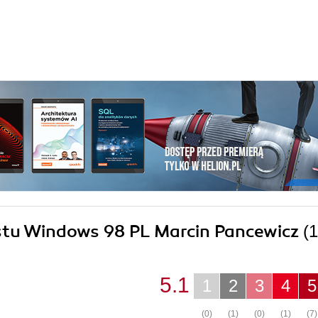
ostu Windows 98 PL Marcin Pancewicz
(1
5.1
1
2
3
4
5
(0)
(1)
(0)
(1)
(7)