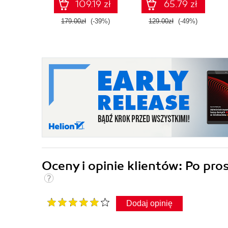
109.19 zł
65.79 zł
dużo więcej. Wydanie
VII
179.00zł
(-39%)
129.00zł
(-49%)
Oceny i opinie klientów: Po pr
Dodaj opinię