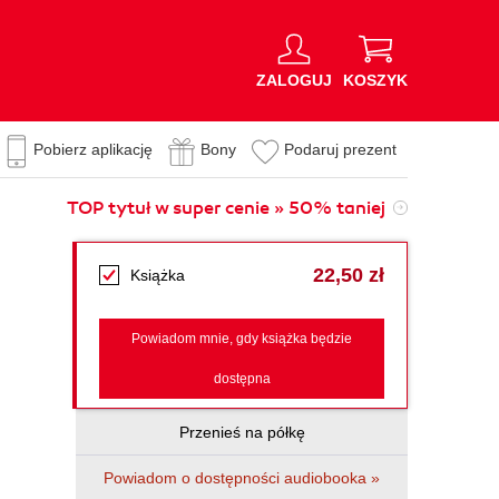
ZALOGUJ
KOSZYK
Pobierz aplikację
Bony
Podaruj prezent
TOP tytuł w super cenie » 50% taniej
22,50 zł
Książka
Powiadom mnie, gdy książka będzie
dostępna
Przenieś na półkę
Powiadom o dostępności audiobooka »