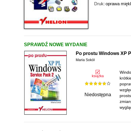
Druk:
oprawa mięk
SPRAWDŹ NOWE WYDANIE
Po prostu Windows XP PL
Maria Sokół
Windo
książka
krótki
popra
wzglę
Niedostępna
prosts
zmian
wygląd