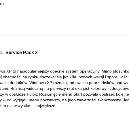
ka
. Service Pack 2
ws XP to najpopularniejszy obecnie system operacyjny. Mimo stosunk
ej obecności na rynku doczekał się już kilku nowych wersji i sporej ilości
wek i dodatków. Windows XP różni się od swoich poprzedników pod wi
dami. Różnicą widoczną na pierwszy rzut oka jest kolorowy i zdecydow
zy w obsłudze Pulpit. Rozwinięcie menu Start pozwala dostrzec kolejne
y -- od wyglądu menu począwszy, na jego zawartości skończywszy. Je
 to nie wszystko -- największe...