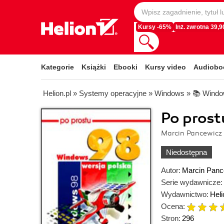
Kursy -65%
Inż. zwrotna 39,90
Kategorie
Książki
Ebooki
Kursy video
Audiobo
Helion.pl
»
Systemy operacyjne
»
Windows
»
📚 Windo
Po pros
Marcin Pancewicz
Niedostępna
Autor:
Marcin Panc
Serie wydawnicze:
Wydawnictwo:
Heli
Ocena:
Stron:
296