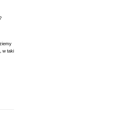
?
dziemy
 w taki