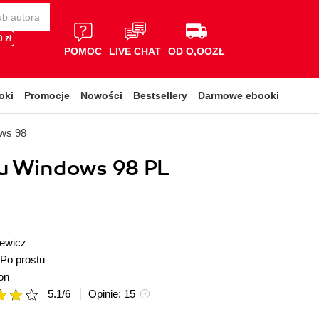
 zł
POMOC
LIVE CHAT
OD O,OOZŁ
oki
Promocje
Nowości
Bestsellery
Darmowe ebooki
ws 98
tu Windows 98 PL
ewicz
Po prostu
on
5.1
/
6
Opinie:
15