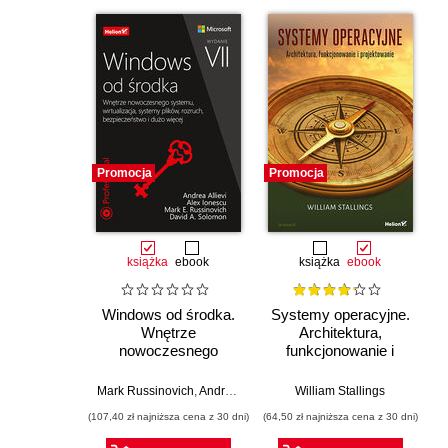
Promocja
Promocja
książka
ebook
książka
ebook
Windows od środka.
Systemy operacyjne.
Wnętrze
Architektura,
nowoczesnego
funkcjonowanie i
systemu,
projektowanie.
wirtualizacja,
Wydanie IX
Mark Russinovich
,
Andrea Allievi
,
Alex Ionescu
William Stallings
,
David Solomon
systemy plików,
(107,40 zł najniższa cena z 30 dni)
(64,50 zł najniższa cena z 30 dni)
rozruch,
bezpieczeństwo i