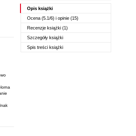
Opis
książki
Ocena (
5.1
/
6
) i opinie (15)
Recenzje
książki
(1)
Szczegóły
książki
Spis treści
książki
owo
eloma
anie
dnak