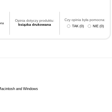
Czy opinia była pomocna:
Opinia dotyczy produktu:
ona
ksiązka drukowana
TAK
(
0
)
NIE
(
0
)
 Macintosh and Windows