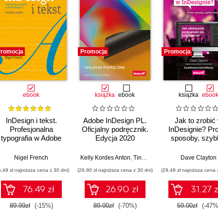
romocja
Promocja
Promocja
ebook
książka
ebook
książka
eboo
InDesign i tekst.
Adobe InDesign PL.
Jak to zrobić
Profesjonalna
Oficjalny podręcznik.
InDesignie? Pr
typografia w Adobe
Edycja 2020
sposoby, szyb
InDesign, wyd. 4
efekty
Nigel French
Kelly Kordes Anton
,
Tina DeJarld
Dave Clayton
6,49 zł najniższa cena z 30 dni)
(26,90 zł najniższa cena z 30 dni)
(29,49 zł najniższa cena 
76.49 zł
26.90 zł
31.27 z
89.99zł
(-15%)
89.00zł
(-70%)
59.00zł
(-47%