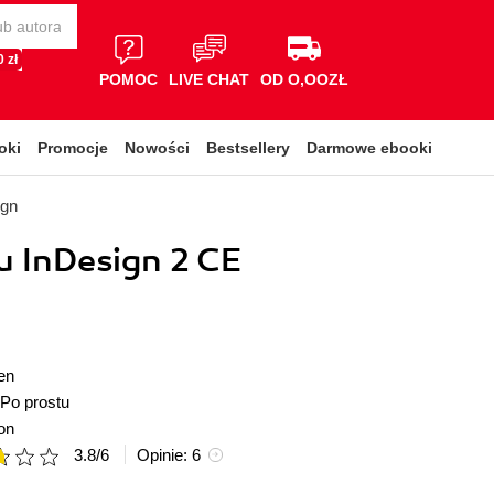
 zł
POMOC
LIVE CHAT
OD O,OOZŁ
oki
Promocje
Nowości
Bestsellery
Darmowe ebooki
ign
u InDesign 2 CE
en
Po prostu
on
3.8
/
6
Opinie:
6