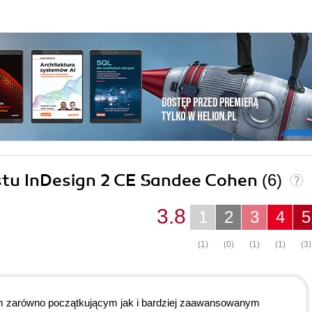
ostu InDesign 2 CE Sandee Cohen
(6)
3.8
1
2
3
4
5
(1)
(0)
(1)
(1)
(3)
am zarówno początkującym jak i bardziej zaawansowanym