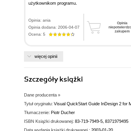
użytkownikom programu.
Opinia: ania
Opinia
Opinia dodana: 2006-04-07
niepotwierdz
zakupem
Ocena: 5
więcej opinii
Szczegóły
książki
Dane producenta
»
Tytuł oryginału:
Visual QuickStart Guide InDesign 2 for
Tłumaczenie:
Piotr Ducher
ISBN Książki drukowanej:
83-719-7949-5, 8371979495
Data wydania książki drukowanej :
2003-01-20