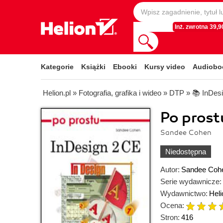
Inż. zwrotna 39,90
Kategorie
Książki
Ebooki
Kursy video
Audiobo
Helion.pl
»
Fotografia, grafika i wideo
»
DTP
»
📚 InDes
Po prost
Sandee Cohen
Niedostępna
Autor:
Sandee Coh
Serie wydawnicze:
Wydawnictwo:
Heli
Ocena:
Stron:
416