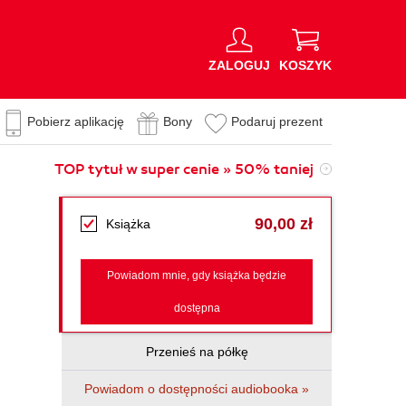
ZALOGUJ
KOSZYK
Pobierz aplikację
Bony
Podaruj prezent
TOP tytuł w super cenie » 50% taniej
90,00 zł
Książka
Powiadom mnie, gdy książka będzie
dostępna
Przenieś na półkę
Powiadom o dostępności audiobooka »