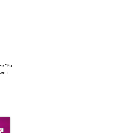
rze "Po
wo i