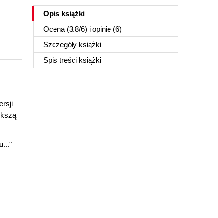
Opis
książki
Ocena (
3.8
/
6
) i opinie (6)
Szczegóły
książki
Spis treści
książki
rsji
ększą
..."