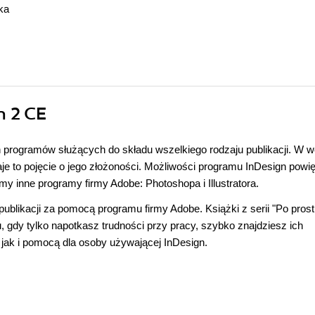
ka
n 2 CE
programów służących do składu wszelkiego rodzaju publikacji. W we
je to pojęcie o jego złożoności. Możliwości programu InDesign powi
amy inne programy firmy Adobe: Photoshopa i Illustratora.
ublikacji za pomocą programu firmy Adobe. Książki z serii "Po prostu
 gdy tylko napotkasz trudności przy pracy, szybko znajdziesz ich
 jak i pomocą dla osoby używającej InDesign.