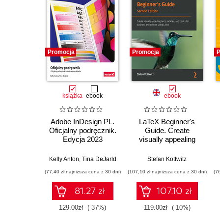
Promocja
Promocja
P
książka
ebook
ebook
Adobe InDesign PL.
LaTeX Beginner's
Oficjalny podręcznik.
Guide. Create
Edycja 2023
visually appealing
texts, articles, and
books for business
Kelly Anton
,
Tina DeJarld
Stefan Kottwitz
and science using
(77,40 zł najniższa cena z 30 dni)
(107,10 zł najniższa cena z 30 dni)
(7
LaTeX - Second
Edition
81.27 zł
107.10 zł
129.00zł
(-37%)
119.00zł
(-10%)