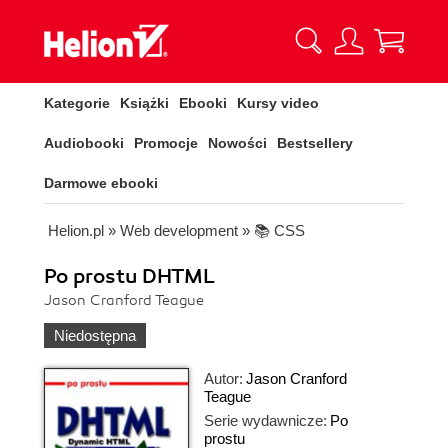
Kategorie
Książki
Ebooki
Kursy video
Audiobooki
Promocje
Nowości
Bestsellery
Darmowe ebooki
Helion.pl
»
Web development
»
📚 CSS
Po prostu DHTML
Jason Cranford Teague
Niedostępna
Autor:
Jason Cranford
Teague
Serie wydawnicze:
Po
prostu