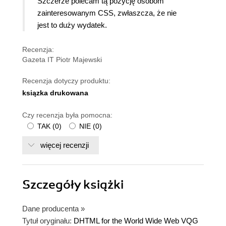
Szczerze polecam tą pozycję osobom
zainteresowanym CSS, zwłaszcza, że nie
jest to duży wydatek.
Recenzja:
Gazeta IT Piotr Majewski
Recenzja dotyczy produktu:
ksiązka drukowana
Czy recenzja była pomocna:
TAK
(
0
)
NIE
(
0
)
więcej recenzji
Szczegóły
książki
Dane producenta
»
Tytuł oryginału:
DHTML for the World Wide Web VQG