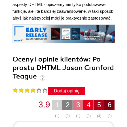
aspekty DHTML - opiszemy nie tylko podstawowe
funkcje, ale i te bardziej zaawansowane, w taki sposób,
abyś jak najszybciej mógł je praktycznie zastosować.
Oceny i opinie klientów: Po
prostu DHTML Jason Cranford
Teague
Dodaj opinię
3.9
1
2
3
4
5
6
(1)
(0)
(1)
(3)
(3)
(0)