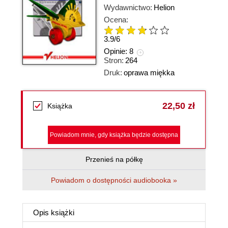
Wydawnictwo:
Helion
Ocena:
3.9
/
6
Opinie:
8
Stron:
264
Druk:
oprawa miękka
22,50 zł
Książka
Powiadom mnie, gdy książka będzie dostępna
Przenieś na półkę
Powiadom o dostępności audiobooka »
Opis
książki