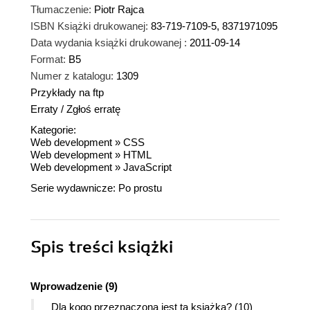
Tłumaczenie:
Piotr Rajca
ISBN Książki drukowanej:
83-719-7109-5, 8371971095
Data wydania książki drukowanej :
2011-09-14
Format:
B5
Numer z katalogu:
1309
Przykłady na ftp
Erraty
/
Zgłoś erratę
Kategorie:
Web development
»
CSS
Web development
»
HTML
Web development
»
JavaScript
Serie wydawnicze:
Po prostu
Spis treści
książki
Wprowadzenie (9)
Dla kogo przeznaczona jest ta książka? (10)