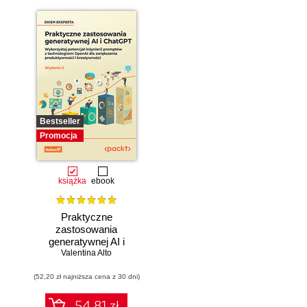
Bestseller
Promocja
książka
ebook
Praktyczne
zastosowania
generatywnej AI i
Valentina Alto
ChatGPT.
Wykorzystaj
(52,20 zł najniższa cena z 30 dni)
potencjał inżynierii
promptów z
technologiami
54.81 zł