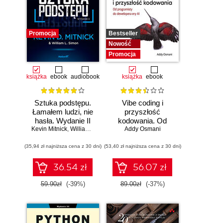
Promocja
Bestseller
Nowość
Promocja
książka
ebook
audiobook
książka
ebook
Sztuka podstępu.
Vibe coding i
Łamałem ludzi, nie
przyszłość
hasła. Wydanie II
kodowania. Od
Kevin Mitnick
,
William L. Simon
programisty do
Addy Osmani
dewelopera ery AI
(35,94 zł najniższa cena z 30 dni)
(53,40 zł najniższa cena z 30 dni)
36.54 zł
56.07 zł
59.90zł
(-39%)
89.00zł
(-37%)