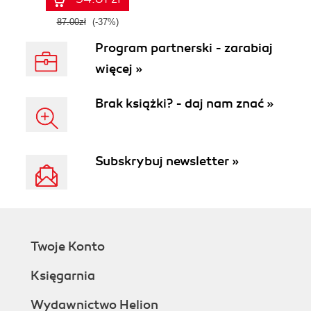
OpenAI dla
zwiększenia
87.00zł
(-37%)
produktywności i
Program partnerski - zarabiaj
kreatywności.
Wydanie II
więcej »
Brak książki? - daj nam znać »
Subskrybuj newsletter »
Twoje Konto
Księgarnia
Wydawnictwo Helion