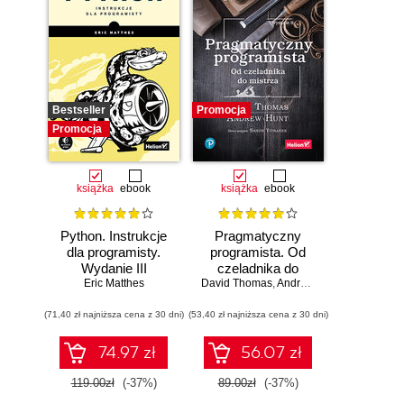
Bestseller
Promocja
Promocja
książka
ebook
książka
ebook
Python. Instrukcje
Pragmatyczny
dla programisty.
programista. Od
Wydanie III
czeladnika do
Eric Matthes
mistrza. Wydanie II
David Thomas
,
Andrew Hunt
(71,40 zł najniższa cena z 30 dni)
(53,40 zł najniższa cena z 30 dni)
74.97 zł
56.07 zł
119.00zł
(-37%)
89.00zł
(-37%)