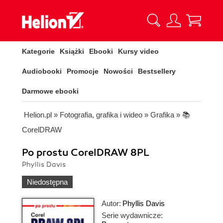
Kategorie
Książki
Ebooki
Kursy video
Audiobooki
Promocje
Nowości
Bestsellery
Darmowe ebooki
Helion.pl
»
Fotografia, grafika i wideo
»
Grafika
»
📚
CorelDRAW
Po prostu CorelDRAW 8PL
Phyllis Davis
Niedostępna
Autor:
Phyllis Davis
Serie wydawnicze: