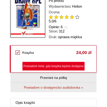
Po prostu
Wydawnictwo:
Helion
Ocena:
5.0
/
6
Opinie:
6
Stron:
312
Druk:
oprawa miękka
24,00 zł
Książka
Powiadom mnie, gdy książka będzie dostępna
Przenieś na półkę
Powiadom o dostępności audiobooka »
Opis
książki