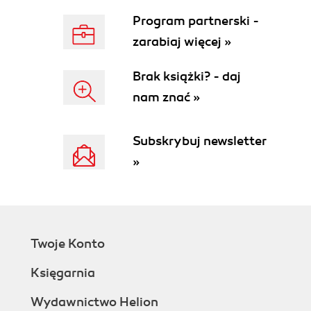
Segment krzywej (34)
Program partnerski -
Zaznaczanie (34)
Wybór wielu obiektów (35)
zarabiaj więcej »
Zaznaczanie przez przeciąganie (35)
Kontur (35)
Brak książki? - daj
Wypełnienie (35)
nam znać »
Wypełnienie interakcyjne (35)
Prowadnice (35)
Subskrybuj newsletter
Warstwa (35)
Kolejność ułożenia obiektów (35)
»
Grupa (36)
Grupa zagnieżdżona (36)
Rozdział 2. Zaczynamy (37)
Uruchamianie CorelDRAW 8 (37)
Twoje Konto
Dodawanie do pulpitu skrótu do CorelDRAW 8 (38)
Tworzenie nowego pliku (39)
Księgarnia
Tworzenie nowego pliku z użyciem szablonu (40)
Otwieranie istniejącego pliku (41)
Wydawnictwo Helion