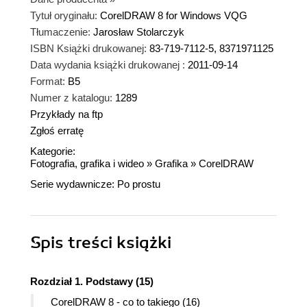
Tytuł oryginału:
CorelDRAW 8 for Windows VQG
Tłumaczenie:
Jarosław Stolarczyk
ISBN Książki drukowanej:
83-719-7112-5, 8371971125
Data wydania książki drukowanej :
2011-09-14
Format:
B5
Numer z katalogu:
1289
Przykłady na ftp
Zgłoś erratę
Kategorie:
Fotografia, grafika i wideo
»
Grafika
»
CorelDRAW
Serie wydawnicze:
Po prostu
Spis treści
książki
Rozdział 1. Podstawy (15)
CorelDRAW 8 - co to takiego (16)