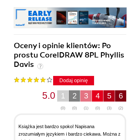
Oceny i opinie klientów: Po
prostu CorelDRAW 8PL Phyllis
Davis
Dodaj opinię
5.0
1
2
3
4
5
6
(0)
(0)
(1)
(0)
(3)
(2)
Książka jest bardzo spoko! Napisana
zrozumiałym językiem i bardzo ciekawa. Można z