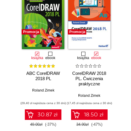
Promocja
Promocja
Promocj
książka
ebook
książka
ebook
ABC CorelDRAW
CorelDRAW 2018
Wekt
2018 PL
PL. Ćwiczenia
jesz
praktyczne
Roland Zimek
Roland Zimek
(29,40 zł najniższa cena z 30 dni)
(17,45 zł najniższa cena z 30 dni)
(51,20 zł naj
30.87 zł
18.50 zł
49.00zł
(-37%)
34.90zł
(-47%)
64.0