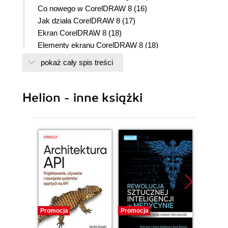
Co nowego w CorelDRAW 8 (16)
Jak działa CorelDRAW 8 (17)
Ekran CorelDRAW 8 (18)
Elementy ekranu CorelDRAW 8 (18)
Menu (21)
pokaż cały spis treści
Otwieranie menu i wybieranie poleceń (21)
Zbyt duże menu i okna dialogowe (22)
Paski narzędzi (23)
Helion - inne książki
Włączanie poszczególnych pasków narzędzi (23)
Powiększanie za pomocą narzędzia
Powiększenie (26)
Pomniejszanie za pomocą narzędzia
Powiększenie (27)
Powiększanie przy użyciu standardowego paska
narzędzi (27)
Narzędzie Chwyt (28)
Używanie narzędzia Chwyt (28)
Promocja
Promocja
Promocj
Zmiana jakości widoku (29)