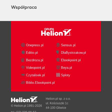
Zapisywanie efektów pracy (42)
Współpraca
Zapisywanie kopii plików (42)
Importowanie pliku (43)
Eksportowanie rysunku (44)
Zamykanie pliku (47)
Opcje tworzenia kopii zapasowych (48)
Odzyskiwanie uszkodzonych plików (49)
Wychodzenie z programu CorelDRAW (50)
Onepress.pl
Sensus.pl
Rozdział 3. Prostokąty i elipsy (51)
Editio.pl
DlaBystrzakow.pl
Rysowanie prostokąta (52)
Bezdroza.pl
Ebookpoint.pl
Zaokrąglanie narożników prostokąta (53)
Videopoint.pl
Beya.pl
Rysowanie elipsy (54)
Czytalisek.pl
Sploty
Tworzenie wycinka lub łuku z elipsy (55)
Zmiana ustawień rysowania elipsy (56)
Biblio.Ebookpoint.pl
Rozdział 4. Zaznaczanie, przesuwanie, skalowanie
(57)
Helion.pl sp. z o.o.
ul. Kościuszki 1c
© Helion.pl 1991-2026
Zaznaczanie obiektu (58)
44-100 Gliwice