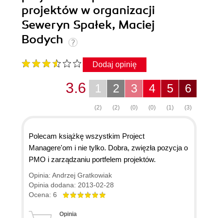
projektów w organizacji
Seweryn Spałek, Maciej
Bodych
Dodaj opinię
3.6
1
2
3
4
5
6
(2)
(2)
(0)
(0)
(1)
(3)
Polecam książkę wszystkim Project
Managere'om i nie tylko. Dobra, zwięzła pozycja o
PMO i zarządzaniu portfelem projektów.
Opinia: Andrzej Gratkowiak
Opinia dodana: 2013-02-28
Ocena: 6
Opinia