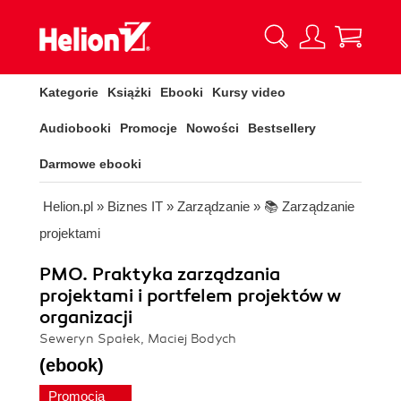
Kategorie
Książki
Ebooki
Kursy video
Audiobooki
Promocje
Nowości
Bestsellery
Darmowe ebooki
Helion.pl
»
Biznes IT
»
Zarządzanie
»
📚 Zarządzanie
projektami
PMO. Praktyka zarządzania
projektami i portfelem projektów w
organizacji
Seweryn Spałek, Maciej Bodych
(ebook)
Promocja