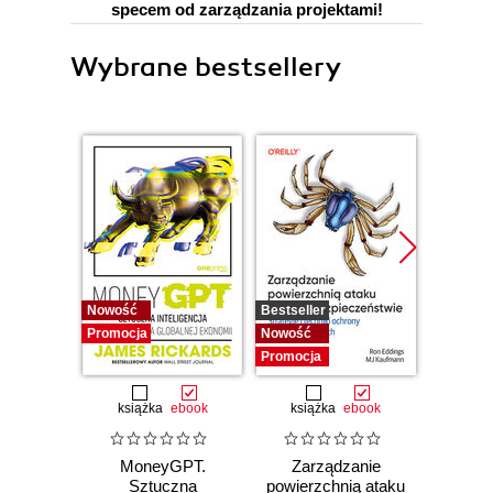
specem od zarządzania projektami!
Wybrane bestsellery
Nowość
Bestseller
Promocj
Promocja
Nowość
Promocja
książka
ebook
książka
ebook
ksią
MoneyGPT.
Zarządzanie
Lider w
Sztuczna
powierzchnią ataku
Jak w