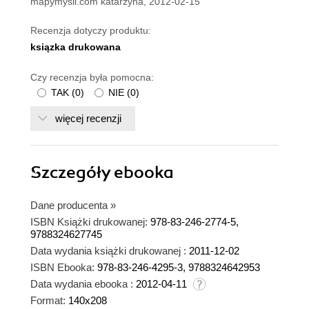
mapymysli.com katarzyna, 2012-02-15
Recenzja dotyczy produktu:
ksiązka drukowana
Czy recenzja była pomocna:
TAK
(
0
)
NIE
(
0
)
więcej recenzji
Szczegóły
ebooka
Dane producenta
»
ISBN Książki drukowanej:
978-83-246-2774-5,
9788324627745
Data wydania książki drukowanej :
2011-12-02
ISBN Ebooka:
978-83-246-4295-3, 9788324642953
Data wydania ebooka :
2012-04-11
Format:
140x208