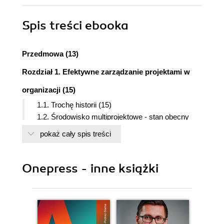
Spis treści
ebooka
Przedmowa (13)
Rozdział 1. Efektywne zarządzanie projektami w
organizacji (15)
1.1. Trochę historii (15)
1.2. Środowisko multiprojektowe - stan obecny
(18)
pokaż cały spis treści
1.3. Otoczenie projektu (20)
1.4. Planowanie przede wszystkim (22)
1.5. To ludzie, a nie roboty, realizują projekty (25)
Onepress - inne książki
1.6. Definicja sukcesu (27)
1.7. Podsumowanie (32)
Rozdział 2. Praktyczne aspekty wdrożenia
metodyki zarządzania projektami (33)