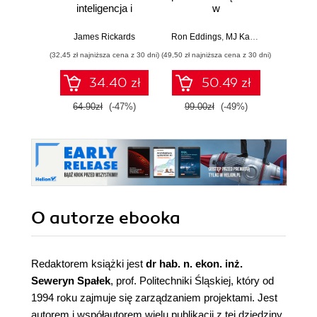
inteligencja i
w
str
zagrożenie dla
cyberbezpieczeństwie.
innowac
globalnej ekonomii
Strategie i techniki
b
James Rickards
Ron Eddings
,
MJ Kaufmann
Jarro
ochrony zasobów
prz
(32,45 zł najniższa cena z 30 dni)
(49,50 zł najniższa cena z 30 dni)
(44,50 zł naj
cyfrowych
zespo
sz
34.40 zł
50.49 zł
int
64.90zł
(-47%)
99.00zł
(-49%)
89.0
O autorze
ebooka
Redaktorem książki jest
dr hab. n. ekon. inż.
Seweryn Spałek
, prof. Politechniki Śląskiej, który od
1994 roku zajmuje się zarządzaniem projektami. Jest
autorem i współautorem wielu publikacji z tej dziedziny,