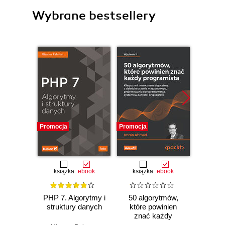
Wybrane bestsellery
Promocja
Promocja
Promocj
książka
ebook
książka
ebook
ksią
PHP 7. Algorytmy i
50 algorytmów,
PHP 
struktury danych
które powinien
Ap
znać każdy
inte
programista.
stron