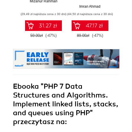
Mizanur Rahman
Klasyczne i
Imran Ahmad
Jo
nowoczesne
(29,49 zł najniższa cena z 30 dni)
(44,50 zł najniższa cena z 30 dni)
(64,50 zł naj
algorytmy z
dziedzin uczenia
31.27 zł
47.17 zł
maszynowego,
projektowania
59.00zł
(-47%)
89.00zł
(-47%)
129.0
oprogramowania,
systemów danych i
kryptografii.
Wydanie II
Ebooka
"PHP 7 Data
Structures and Algorithms.
Implement linked lists, stacks,
and queues using PHP"
przeczytasz na: