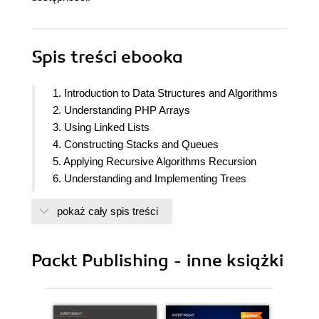
Spis treści
ebooka
1. Introduction to Data Structures and Algorithms
2. Understanding PHP Arrays
3. Using Linked Lists
4. Constructing Stacks and Queues
5. Applying Recursive Algorithms Recursion
6. Understanding and Implementing Trees
7. Using Sorting Algorithms
pokaż cały spis treści
8. Exploring Search Options
9. Putting Graphs Into Action
10. Understanding and Using Heaps
Packt Publishing - inne książki
11. Solve Problems with Advanced Techniques
12. PHP
13. Using Functional Data structures