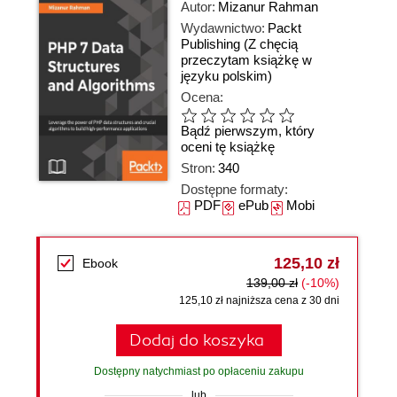
Autor:
Mizanur Rahman
Wydawnictwo:
Packt
Publishing
(Z chęcią
przeczytam książkę w
języku polskim)
Ocena:
Bądź pierwszym, który
oceni tę książkę
Stron:
340
Dostępne formaty:
PDF
ePub
Mobi
125,10 zł
Ebook
139,00 zł
(-10%)
125,10 zł najniższa cena z 30 dni
Dodaj do koszyka
Dostępny natychmiast po opłaceniu zakupu
lub