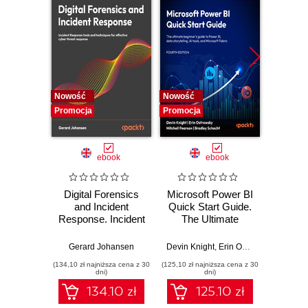
Nowość
Nowość
Nowość
Promocja
Promocja
Promocj
ebook
ebook
Digital Forensics
Microsoft Power BI
Pract
and Incident
Quick Start Guide.
Intel
Response. Incident
The Ultimate
Data-D
Response tools
Beginner's Guide
Hunti
and techniques for
to Power BI, Data
your c
Gerard Johansen
Devin Knight
,
Erin Ostrowsky
,
Mitchel
effective cyber
Storytelling, AI
effor
(134,10 zł najniższa cena z 30
(125,10 zł najniższa cena z 30
(116,10 zł 
threat response -
Tools, and
dete
dni)
dni)
Fourth Edition
Microsoft Fabric -
def
134.10 zł
125.10 zł
Fourth Edition
ATT&C
tool