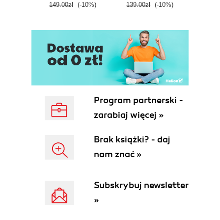
149.00zł
(-10%)
139.00zł
(-10%)
129.0
E
Program partnerski -
zarabiaj więcej »
Brak książki? - daj
nam znać »
Subskrybuj newsletter
»