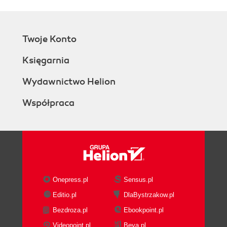
Twoje Konto
Księgarnia
Wydawnictwo Helion
Współpraca
Onepress.pl
Sensus.pl
Editio.pl
DlaBystrzakow.pl
Bezdroza.pl
Ebookpoint.pl
Videopoint.pl
Beya.pl