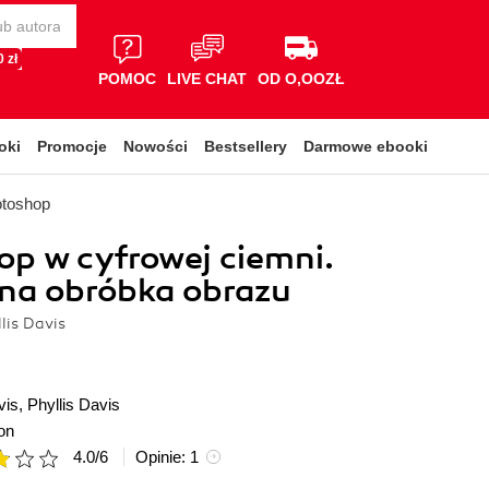
 zł
POMOC
LIVE CHAT
OD O,OOZŁ
oki
Promocje
Nowości
Bestsellery
Darmowe ebooki
otoshop
p w cyfrowej ciemni.
na obróbka obrazu
lis Davis
vis
,
Phyllis Davis
on
4.0
/
6
Opinie:
1