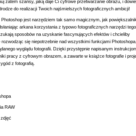
uj zatem szansy, jaką daje Ci cyfrowe przetwarzanie obrazu, i dowie
rodze do realizacji Twoich najśmielszych fotograficznych ambicji!
obe Photoshop jest narzędziem tak samo magicznym, jak powiększalni
dsłaniając arkana korzystania z typowo fotograficznych narzędzi tego
 szukają sposobów na uzyskanie fascynujących efektów i chcieliby
e rozwodząc się niepotrzebnie nad wszystkimi funkcjami Photoshopa
anego wyglądu fotografii. Dzięki przystępnie napisanym instrukcjom
i pracy z cyfrowym obrazem, a zawarte w książce fotografie i proj
ygód z fotografią.
oshopa
cia RAW
 zdjęć