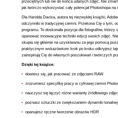
przeciętnych lub nie do końca udanych zdjęć. Nie zmarn
jak twórczo wykorzystać cały potencjał Photoshopa na d
Dla Harolda Davisa, autora tej niezwykłej książki, Ad
odczynniki w tradycyjnej ciemni. Przekona Cię o tym, o
programu. To doskonała pozycja dla fotografów, którzy
opanować innowacyjne techniki edycji swoich zdjęć. Ni
skupia się głównie na uzyskiwaniu za jego pomocą pożąd
praktycznym wskazówkom krok po kroku odkryjesz tajnik
zainspirują Cię do własnych poszukiwań i twórczych prz
Dzięki tej książce:
dowiesz się, jak pracować ze zdjęciami RAW
zrozumiesz specyfikę pracy w cyfrowej ciemni Phot
nauczysz się łączyć różne warianty źródłowego zdję
poznasz sztuczki ze zwiększaniem dynamiki tonalnej
opanujesz ręczne tworzenie obrazów HDR