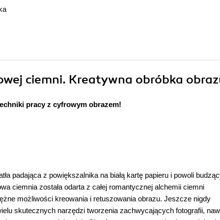
ka
owej ciemni. Kreatywna obróbka obraz
techniki pracy z cyfrowym obrazem!
ła padająca z powiększalnika na białą kartę papieru i powoli budząc
a ciemnia została odarta z całej romantycznej alchemii ciemni
tężne możliwości kreowania i retuszowania obrazu. Jeszcze nigdy
ielu skutecznych narzędzi tworzenia zachwycających fotografii, naw