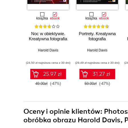
książka
ebook
książka
ebook
Noc w obiektywie.
Portrety. Kreatywna
Kreatywna fotografia
fotografia
Harold Davis
Harold Davis
(24,50 zł najniższa cena z 30 dni)
(29,49 zł najniższa cena z 30 dni)
(2
25.97 zł
31.27 zł
49.00zł
(-47%)
59.00zł
(-47%)
Oceny i opinie klientów: Photo
obróbka obrazu Harold Davis, P