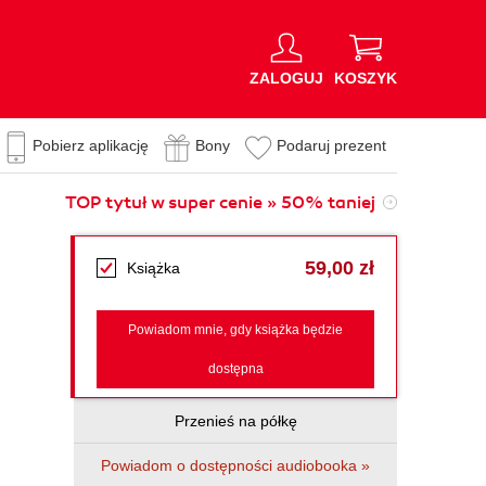
ZALOGUJ
KOSZYK
Pobierz aplikację
Bony
Podaruj prezent
TOP tytuł w super cenie » 50% taniej
59,00 zł
Książka
Powiadom mnie, gdy książka będzie
dostępna
Przenieś na półkę
Powiadom o dostępności audiobooka »