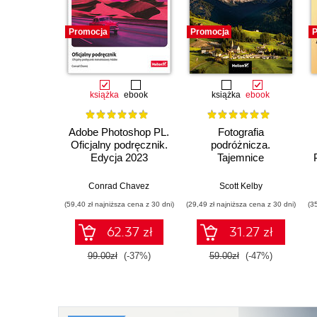
Promocja
Promocja
P
książka
ebook
książka
ebook
Adobe Photoshop PL.
Fotografia
Oficjalny podręcznik.
podróżnicza.
Edycja 2023
Tajemnice
zawodowców
wyjaśnione krok po
Conrad Chavez
Scott Kelby
kroku
(59,40 zł najniższa cena z 30 dni)
(29,49 zł najniższa cena z 30 dni)
(3
62.37 zł
31.27 zł
99.00zł
(-37%)
59.00zł
(-47%)