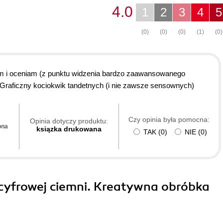
4.0
1
2
3
4
5
(0)
(0)
(0)
(1)
(0)
em i oceniam (z punktu widzenia bardzo zaawansowanego
 Graficzny kociokwik tandetnych (i nie zawsze sensownych)
Czy opinia była pomocna:
Opinia dotyczy produktu:
ona
ksiązka drukowana
TAK
(
0
)
NIE
(
0
)
cyfrowej ciemni. Kreatywna obróbka