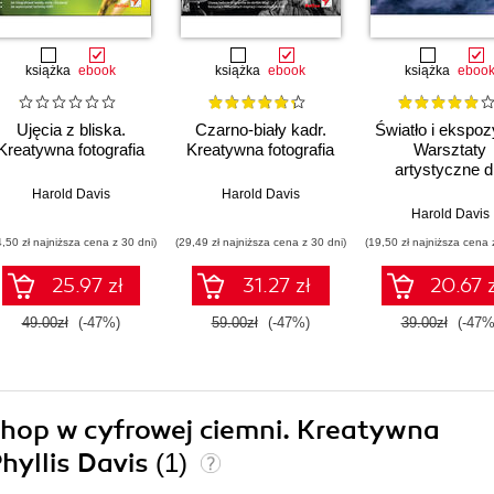
książka
ebook
książka
ebook
książka
eboo
Ujęcia z bliska.
Czarno-biały kadr.
Światło i ekspoz
Kreatywna fotografia
Kreatywna fotografia
Warsztaty
artystyczne d
fotografów
Harold Davis
Harold Davis
Harold Davis
4,50 zł najniższa cena z 30 dni)
(29,49 zł najniższa cena z 30 dni)
(19,50 zł najniższa cena 
25.97 zł
31.27 zł
20.67 z
49.00zł
(-47%)
59.00zł
(-47%)
39.00zł
(-47%
shop w cyfrowej ciemni. Kreatywna
hyllis Davis
(1)