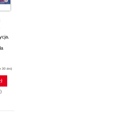
k
książka
ebook
książka
ebook
ycja.
Oświetlenie.
Krajobrazy.
Kreatywna fotografia
Kreatywna fotografia
la
Harold Davis
Harold Davis
z 30 dni)
(29,49 zł najniższa cena z 30 dni)
(29,49 zł najniższa cena z 30 dni)
ł
31.27 zł
31.27 zł
)
59.00zł
(-47%)
59.00zł
(-47%)