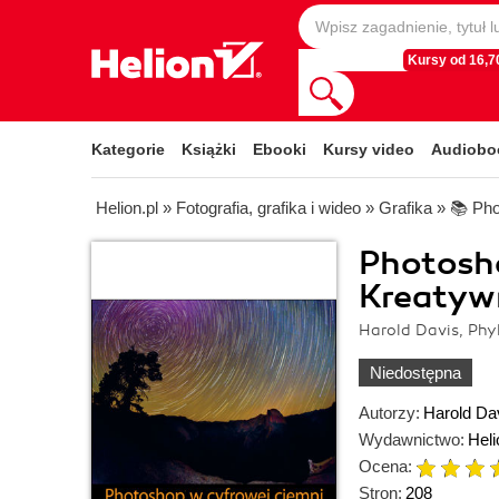
Kursy od 16,70
Kategorie
Książki
Ebooki
Kursy video
Audiobo
Helion.pl
»
Fotografia, grafika i wideo
»
Grafika
»
📚 Ph
Photosho
Kreatyw
Harold Davis, Phyl
Niedostępna
Autorzy:
Harold Da
Wydawnictwo:
Heli
Ocena:
Stron:
208