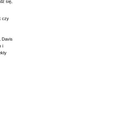
dz się,
k czy
, Davis
 i
ekty