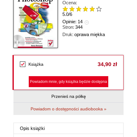
Ocena:
5.0
/
6
Opinie:
14
Stron:
344
Druk:
oprawa miękka
34,90 zł
Książka
Powiadom mnie, gdy książka będzie dostępna
Przenieś na półkę
Powiadom o dostępności audiobooka »
Opis
książki