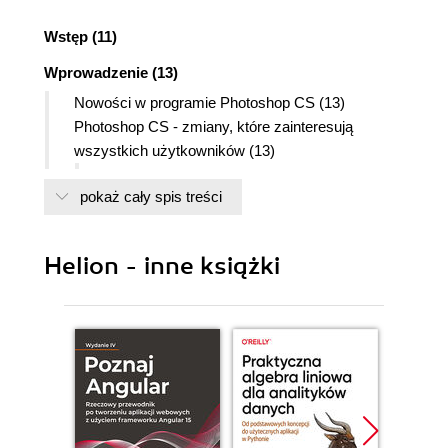
Wstęp (11)
Wprowadzenie (13)
Nowości w programie Photoshop CS (13)
Photoshop CS - zmiany, które zainteresują
wszystkich użytkowników (13)
Rozszerzona przeglądarka plików (14)
pokaż cały spis treści
Skróty klawiaturowe (16)
Tworzenie, oglądanie i edycja własnych
informacji o plikach (16)
Helion - inne książki
Podziel się z innymi swoimi pracami -
prezentacje PDF (16)
Współpraca za pomocą Web Photo Galleries
(17)
Nadzór edycji historii obrazka (17)
Ułatwiony dostęp do nowej galerii filtrów (17)
Ciesz się rozszerzonymi skryptami (17)
Wspomaganie zarządzania kolorem (18)