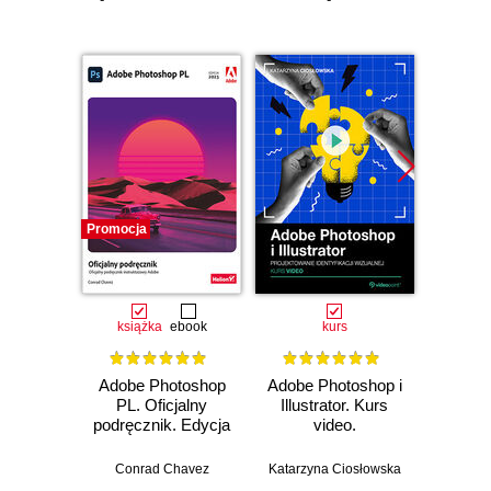
Promocja
Promocj
książka
ebook
kurs
ksią
Adobe Photoshop
Adobe Photoshop i
Pho
PL. Oficjalny
Illustrator. Kurs
Pod
podręcznik. Edycja
video.
uży
2023
Projektowanie
Lig
identyfikacji
Wy
Conrad Chavez
Katarzyna Ciosłowska
Sc
wizualnej