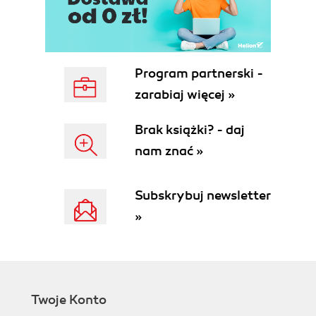
Tekst, ścieżka i kształt (23)
Dokumenty na wielką skalę (23)
Rozdział 1. Podstawy obsługi programu (25)
Program partnerski -
Uruchamianie programu (27)
Ekran powitalny programu (29)
zarabiaj więcej »
Tutorials (30)
Tips and Tricks (31)
Brak książki? - daj
Color Managment Setup (31)
nam znać »
What's New (32)
Dostęp do Ekranu powitalnego (34)
Subskrybuj newsletter
Okno programu (34)
Tworzenie nowego okna obrazu (38)
»
Zapisywanie zmian wprowadzonych w oknie
obrazu (42)
Przeglądarka plików (43)
Uruchamianie przeglądarki plików (44)
Elementy przeglądarki plików (44)
Twoje Konto
Zamykanie przeglądarki (52)