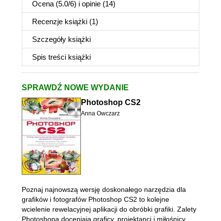
Ocena (
5.0
/
6
) i opinie (14)
Recenzje
książki
(1)
Szczegóły
książki
Spis treści
książki
SPRAWDŹ NOWE WYDANIE
Photoshop CS2
Anna Owczarz
Poznaj najnowszą wersję doskonałego narzędzia dla
grafików i fotografów Photoshop CS2 to kolejne
wcielenie rewelacyjnej aplikacji do obróbki grafiki. Zalety
Photoshopa doceniają graficy, projektanci i miłośnicy