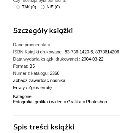
Czy recenzja była pomocna:
TAK
(
0
)
NIE
(
0
)
Szczegóły
książki
Dane producenta
»
ISBN Książki drukowanej:
83-736-1420-6, 8373614206
Data wydania książki drukowanej :
2004-03-22
Format:
B5
Numer z katalogu:
2360
Zobacz zawartość nośnika
Erraty
/
Zgłoś erratę
Kategorie:
Fotografia, grafika i wideo
»
Grafika
»
Photoshop
Spis treści
książki