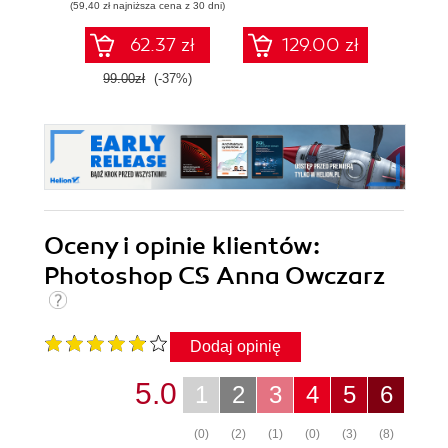
(59,40 zł najniższa cena z 30 dni)
(24,50 zł naj
62.37 zł
129.00 zł
99.00zł
(-37%)
49.0
Oceny i opinie klientów:
Photoshop CS Anna Owczarz
Dodaj opinię
5.0
1
2
3
4
5
6
(0)
(2)
(1)
(0)
(3)
(8)