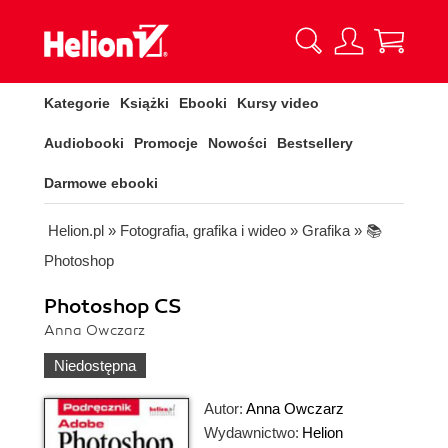
Kategorie
Książki
Ebooki
Kursy video
Audiobooki
Promocje
Nowości
Bestsellery
Darmowe ebooki
Helion.pl
»
Fotografia, grafika i wideo
»
Grafika
»
📚
Photoshop
Photoshop CS
Anna Owczarz
Niedostępna
Autor:
Anna Owczarz
Wydawnictwo:
Helion