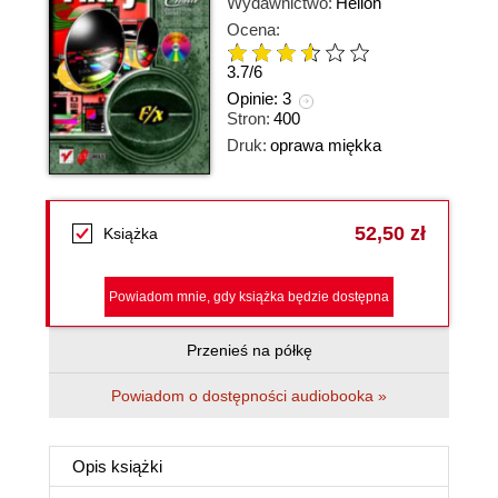
Wydawnictwo:
Helion
Ocena:
3.7
/
6
Opinie:
3
Stron:
400
Druk:
oprawa miękka
52,50 zł
Książka
Powiadom mnie, gdy książka będzie dostępna
Przenieś na półkę
Powiadom o dostępności audiobooka »
Opis
książki