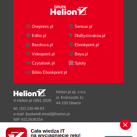
Inne (Other) (55)
Najpopularniejsze pakiety filtrów (55)
KPT (Kai`s Power Tools) firmy
Onepress.pl
Sensus.pl
MetaCreations (56)
Eye Candy firmy Alien Skin (57)
Editio.pl
DlaBystrzakow.pl
Extensis (57)
Bezdroza.pl
Ebookpoint.pl
Auto F/X (58)
Videopoint.pl
Beya.pl
Co dalej? (58)
Czytalisek.pl
Sploty
Rozdział 4. Malowanie (59)
Biblio.Ebookpoint.pl
Malarstwo w liczbach; praca pędzlem (59)
Pędzle cienkie i grube (59)
Mokre brzegi (60)
Helion.pl sp. z o.o.
Auto-gumka (60)
ul. Kościuszki 1c
© Helion.pl 1991-2026
44-100 Gliwice
Zanik (Fade) (63)
tel. (32) 230-98-63
Stawianie kresek (64)
e-mail:
[wyświetl email]@helion.pl
Malarstwo olejne (64)
NIP: 6312636254
Regon: 241989027
Użycie filtra Efekty świetlne (Lighting
effects) (65)
Designed with ♥ by
Tonik.pl