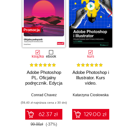
Promocja
Promocj
książka
ebook
kurs
ksią
Adobe Photoshop
Adobe Photoshop i
Pho
PL. Oficjalny
Illustrator. Kurs
Pod
podręcznik. Edycja
video.
uży
2023
Projektowanie
Lig
identyfikacji
Wy
Conrad Chavez
Katarzyna Ciosłowska
Sc
wizualnej
(59,40 zł najniższa cena z 30 dni)
(24,50 zł naj
62.37 zł
129.00 zł
99.00zł
(-37%)
49.0