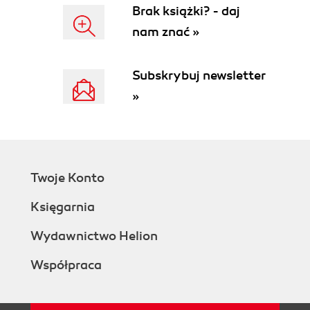
Co potrafią filtry (46)
Brak książki? - daj
Zmiana stopnia jasności wybranych pikseli
nam znać »
(47)
Przemieszczanie pikseli (49)
Subskrybuj newsletter
Tworzenie nowych pikseli (50)
Przegląd dostępnych procedur (50)
»
Podstawowy zestaw filtrów Photoshopa (50)
Artystyczne (Artistic) (50)
Rozmycie (Blur) (51)
Pociągnięcie pędzla (Brush Strokes) (51)
Zniekształcenie (Distort) (52)
Twoje Konto
Szum (Noise) (53)
Księgarnia
Pikslowanie (Pixelate) (53)
Rendering (Render) (53)
Wydawnictwo Helion
Wyostrzanie (Sharpen) (54)
Szkic (Sketch) (54)
Współpraca
Stylizacja (Stylize) (55)
Tekstura (Texture) (55)
Wideo (Video) (55)