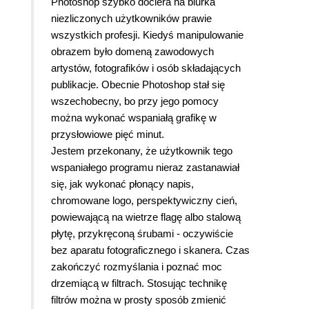
Photoshop szybko dociera na biurka
niezliczonych użytkowników prawie
wszystkich profesji. Kiedyś manipulowanie
obrazem było domeną zawodowych
artystów, fotografików i osób składających
publikacje. Obecnie Photoshop stał się
wszechobecny, bo przy jego pomocy
można wykonać wspaniałą grafikę w
przysłowiowe pięć minut.
Jestem przekonany, że użytkownik tego
wspaniałego programu nieraz zastanawiał
się, jak wykonać płonący napis,
chromowane logo, perspektywiczny cień,
powiewającą na wietrze flagę albo stalową
płytę, przykręconą śrubami - oczywiście
bez aparatu fotograficznego i skanera. Czas
zakończyć rozmyślania i poznać moc
drzemiącą w filtrach. Stosując technikę
filtrów można w prosty sposób zmienić