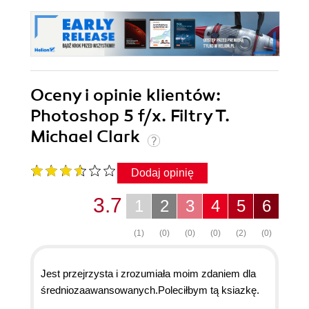
Oceny i opinie klientów:
Photoshop 5 f/x. Filtry T.
Michael Clark
Dodaj opinię
3.7
1
2
3
4
5
6
(1)
(0)
(0)
(0)
(2)
(0)
Jest przejrzysta i zrozumiała moim zdaniem dla
średniozaawansowanych.Poleciłbym tą ksiazkę.