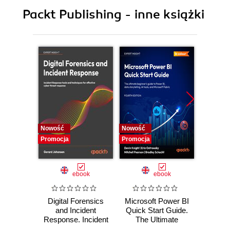
8. Continuous Integration with PhantomJS
Packt Publishing - inne książki
Nowość
Nowość
Nowość
Promocja
Promocja
Promocj
ebook
ebook
Digital Forensics
Microsoft Power BI
Pract
and Incident
Quick Start Guide.
Intel
Response. Incident
The Ultimate
Data-D
Response tools
Beginner's Guide
Hunti