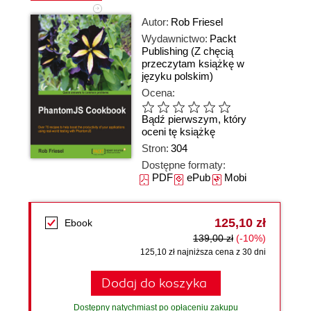
Autor:
Rob Friesel
Wydawnictwo:
Packt
Publishing
(Z chęcią
przeczytam książkę w
języku polskim)
Ocena:
Bądź pierwszym, który
oceni tę książkę
Stron:
304
Dostępne formaty:
PDF
ePub
Mobi
125,10 zł
Ebook
139,00 zł
(-10%)
125,10 zł najniższa cena z 30 dni
Dodaj do koszyka
Dostępny natychmiast po opłaceniu zakupu