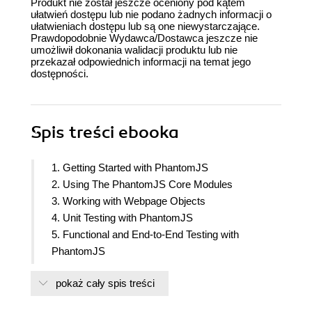
Produkt nie został jeszcze oceniony pod kątem
ułatwień dostępu lub nie podano żadnych informacji o
ułatwieniach dostępu lub są one niewystarczające.
Prawdopodobnie Wydawca/Dostawca jeszcze nie
umożliwił dokonania walidacji produktu lub nie
przekazał odpowiednich informacji na temat jego
dostępności.
Spis treści
ebooka
1. Getting Started with PhantomJS
2. Using The PhantomJS Core Modules
3. Working with Webpage Objects
4. Unit Testing with PhantomJS
5. Functional and End-to-End Testing with
PhantomJS
6. Network Monitoring and Performance Analysis
pokaż cały spis treści
7. Generating Images and Documents with
PhantomJS