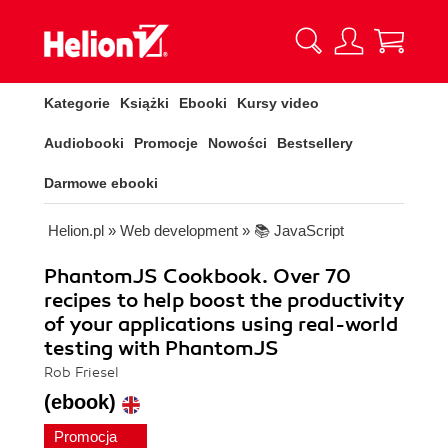
Kategorie
Książki
Ebooki
Kursy video
Audiobooki
Promocje
Nowości
Bestsellery
Darmowe ebooki
Helion.pl
»
Web development
»
📚 JavaScript
PhantomJS Cookbook. Over 70
recipes to help boost the productivity
of your applications using real-world
testing with PhantomJS
Rob Friesel
(ebook)
Promocja